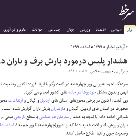
ایران
سیاسی
اقتصاد
ورزشی
جهان
اجتماعی
حوادث
علوم و فن آوری
»
آرشیو اخبار
»
۱۳۹۹
»
اسفند ۱۳۹۹
هشدار پلیس درمورد بارش برف و باران د
خبرگزاری جمهوری اسلامی
- ۵ اسفند ۱۳۹۹
سرهنگ احمد شیرانی روز چهارشنبه در گفت وگو با ایرنا افزود: اکنون وضعیت ت
ایمن و بدون مشکل
خودروها
در جاده
های کشور انجام می گیرد.
وی گفت: اکنون در برخی محورهای استان های
اردبیل
و گیلان و
ارتفاعات
محور
محورها در استان های اردبیل، گیلان و
مازندران
بارش باران گزارش شده است.
شیرانی ادامه داد: با توجه به هشدار
سازمان هواشناسی
با سطح
نارنجی
مبنی بر
باران و وزش باد و افت شدید دما که از امروز(چهارشنبه) تا روز جمعه ۸
اسفند ماه
وضعیت جوی راهها اطلاع حاصل کنند.