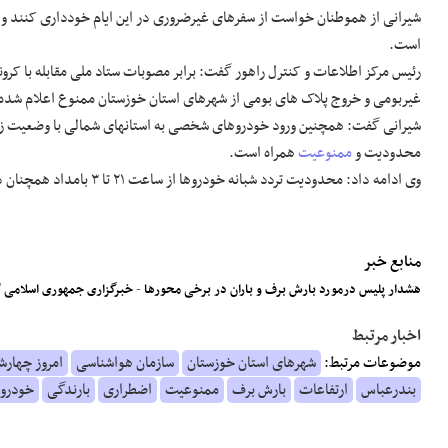
شیرانی از هموطنان خواست از سفرهای غیرضروری در این ایام خودداری کنند 
است.
رئیس مرکز اطلاعات و کنترل راهور گفت: برابر مصوبات ستاد ملی مقابله با کرونا 
غیربومی و خروج پلاک های بومی از شهرهای استان خوزستان ممنوع اعلام شده
شیرانی گفت: همچنین ورود خودروهای شخصی به استانهای شمالی با وضعیت زرد
محدودیت و
ممنوعیت
همراه است.
وی ادامه داد: محدودیت تردد شبانه خودروها از ساعت ۲۱ تا ۳ بامداد همچنان در شهرهای گروه قرمز و نارنجی و زرد و آبی ادامه دارد.
منابع خبر
هشدار پلیس درمورد بارش برف و باران در برخی محورها
-
خبرگزاری جمهوری اسلامی
اخبار مرتبط
موضوعات مرتبط:
شهرهای استان خوزستان
سازمان هواشناسی
امروز چهارش
بندرعباس
ارتفاعات
بارش برف
ممنوعیت
اضطراری
بارندگی
خودروه