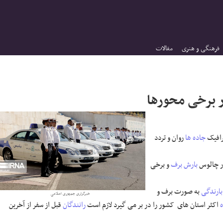
فرهنگی و هنری
مقالات
ر برخی محورها
رافیک
جاده ها
روان و تردد
 چالوس
بارش برف
و برخی
بارندگی
به صورت برف و
خبرگزاری جمهوری اسلامی
اکثر استان های کشور را در بر می گیرد لازم است
رانندگان
قبل از سفر از آخرین