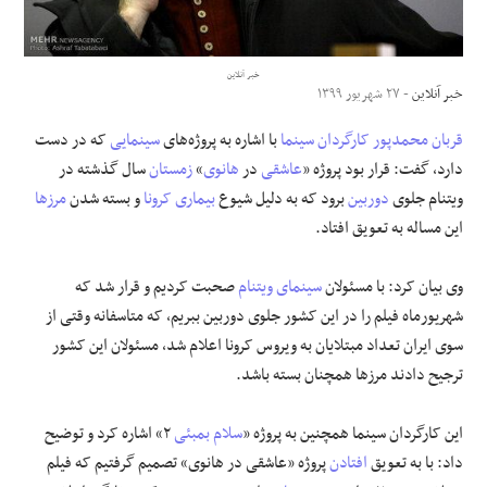
علوم و فن آوری
خبر آنلاین
خبر آنلاین
- ۲۷ شهریور ۱۳۹۹
فرهنگی و هنری
قربان محمدپور
کارگردان سینما
با اشاره به پروژه‌های
سینمایی
که در دست
مقالات
دارد، گفت: قرار بود پروژه «
عاشقی
در
هانوی
»
زمستان
سال گذشته در
ویتنام جلوی
دوربین
برود که به دلیل شیوع
بیماری کرونا
و بسته شدن
مرزها
این مساله به تعویق افتاد.
وی بیان کرد: با مسئولان
سینمای ویتنام
صحبت کردیم و قرار شد که
شهریورماه فیلم را در این کشور جلوی دوربین ببریم، که متاسفانه وقتی از
سوی ایران تعداد مبتلایان به ویروس کرونا اعلام شد، مسئولان این کشور
ترجیح دادند مرزها همچنان بسته باشد.
این کارگردان سینما همچنین به پروژه «
سلام بمبئی
۲» اشاره کرد و توضیح
داد: با به تعویق
افتادن
پروژه «عاشقی در هانوی» تصمیم گرفتیم که فیلم