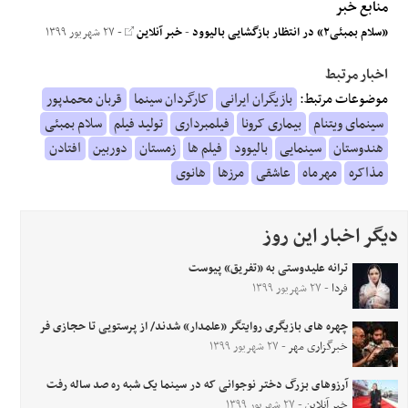
منابع خبر
«سلام بمبئی۲» در انتظار بازگشایی بالیوود
-
خبر آنلاین
- ۲۷ شهریور ۱۳۹۹
اخبار مرتبط
موضوعات مرتبط:
بازیگران ایرانی
کارگردان سینما
قربان محمدپور
سینمای ویتنام
بیماری کرونا
فیلمبرداری
تولید فیلم
سلام بمبئی
هندوستان
سینمایی
بالیوود
فیلم ها
زمستان
دوربین
افتادن
مذاکره
مهرماه
عاشقی
مرزها
هانوی
دیگر اخبار این روز
ترانه علیدوستی به «تفریق» پیوست
فردا
- ۲۷ شهریور ۱۳۹۹
چهره های بازیگری روایتگر «علمدار» شدند/ از پرستویی تا حجازی فر
خبرگزاری مهر
- ۲۷ شهریور ۱۳۹۹
آرزوهای بزرگ دختر نوجوانی که در سینما یک شبه ره صد ساله رفت
خبر آنلاین
- ۲۷ شهریور ۱۳۹۹