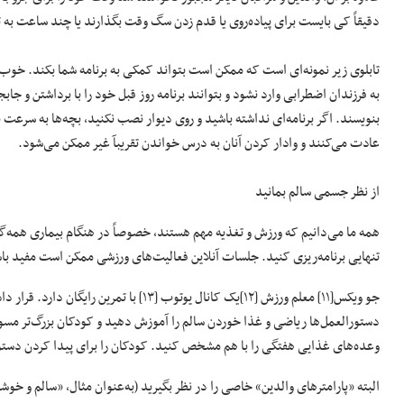
دقیقاً کی بایست برای پیاده‌روی یا قدم زدن سگ وقت بگذارند یا چند ساعت به
تابلوی زیر نمونه‌ای‌ است که ممکن است بتواند کمکی به برنامه شما بکند. خوب
به فرزندان اضطرابی وارد نشود و بتوانند برنامه روز قبل خود را با برداشتن و ج
بنویسند. اگر برنامه‌ای نداشته باشید و روی دیوار نصب نکنید، بچه‌ها به سرعت ب
عادت می‌کنند و وادار کردن آنان به درس خواندن تقریبآ غیر ممکن می‌شود.
از نظر جسمی سالم بمانید
همه ما می‌دانیم که ورزش و تغذیه مهم هستند، خصوصاً در هنگام بیماری همه‌گیر. 
تنهایی برنامه‌ریزی کنید. جلسات آنلاین فعالیت‌های ورزشی ممکن است مفید با
جو ویکس[۱۱] معلم ورزش [۱۲]یک کانال یوتوب 
دستورالعمل‌ها ریاضی و غذا خوردن سالم را آموزش دهید و کودکان بزرگ‌تر مسوول
وعده‌های غذایی هفتگی را با هم مشخص کنید. کودکان را برای پیدا کردن دستور
البته «پارامترهای والدین» خاصی را در نظر بگیرید (به‌عنوان مثال، «سالم و خو