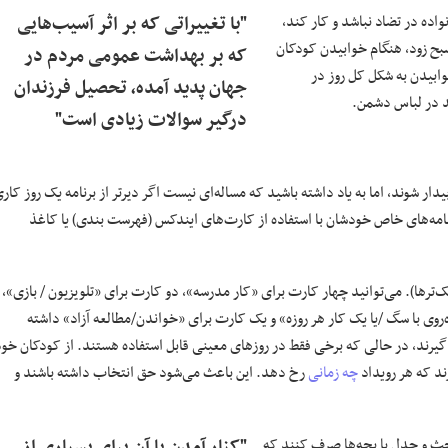
اده در تضاد نباشد و کار کند،
"با تغییراتی که بر اثر آسیب‌هایی
صبح زود، هنگام خوابیدن کودکان
که بر بهداشت عمومی‌ مردم در
وابیدن به شکل کل روز در
جهان پدید آمده، تحصیل فرزندان
 در لباس دشمن.
درگیر سوالات زیادی است"
ر شوند، اما به یاد داشته باشید که مساله‌ای نیست اگر دیرتر از برنامه یک روز کار
ن خود را در ایجاد برنامه‌های خاص خودشان با استفاده از کارت‌های ایندکس (فهرست بندی) یا کاغذ
ترها). می‌توانید چهار کارت برای «کار مدرسه»، دو کارت برای «تلویزیون / بازی»،
‌روی با سگ /یا یک کار هر روزه» و یک کارت برای «خواندن/مطالعه آزاد» داشته
ر گیرند، در حالی که برخی فقط در روزهای معینی قابل استفاده هستند. از کودکان خو
رند که هر رویداد
چه زمانی
رخ دهد. این باعث می‌شود حق انتخاب داشته باشند و
بحث و جدل با بچه‌ها صرف کنند که
"کنار آمدن با آن برای بسیاری از