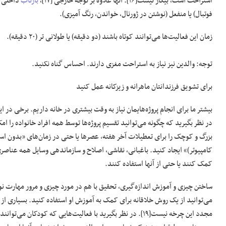
استراحت است، بیکار نیست[۱۶]. آنها علاوه بر توجه خارجی [۱۷]،
بازتاب
فوتبال) یا منفعل (نوشتن در ژورنال، خواندن، رنگ آمیزی).
زمان این فعالیت‌ها می‌توانند کوتاه باشند (دو دقیقه) یا طولانی تر (۲۰ دقیقه).
توجه: والدین نیز نیاز به استراحت مغزی دارند. احساس گناه نکنید.
برای تشویق فرزندانتان ماهرانه و زیزکانه عمل کنید
بیشتر ما برای انجام پروژه‌هایمان نیاز به وقت بیشتری در خانه داریم. برخی در 
در نظر بگیرید که چگونه می‌توانید تقسیم پروژه‌ها توسط همه افراد خانواده را امک
بزرگ و کوچک را برای تعطیلات آخر هفته، عصرها یا حتی در زمان‌های «بدون اسکر
کامپیوتر)» ایجاد کنید. باغبانی، نقاشی، اصلاح و سازماندهی وسایل همه عناصری د
کمک کنند یا حتی از آنها استفاده کنند.
ساختن چیزی و آموزش اندازه‌گیری، تحقیق با هم در مورد چیزی و مرور مهارت نوش
می‌توانید از یک روش خلاقانه برای کمک به آموزش او استفاده کنید. بسیاری از معلما
مجدد این چرخه نیست[۱۹]. در نظر بگیرید با فعالیت‌هایی که کو