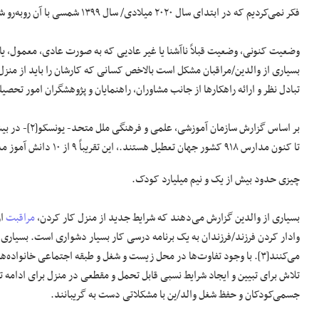
فکر نمی‌کردیم که در ابتدای سال ۲۰۲۰ میلادی/ سال ۱۳۹۹ شمسی با آن روبه‌رو شده و زندگی کنیم.
وضعیت کنونی، وضعیت قبلاً ناآشنا یا غیر عادیی که به صورت عادی، معمول، یا 
بسیاری از والدین/مراقبان مشکل است بالاخص کسانی که کارشان را باید از منزل
تبادل نظر و ارائه راهکارها از جانب مشاوران، راهنمایان و پژوهشگران امور تحصی
بر اساس گزارش
تا کنون مدارس ۹۱۸ کشور جهان تعطیل هستند.، این تقریباً ۹ از ۱۰ دانش آموز مدرسه در سراسر جهان را در بر می‌گیرد.
چیزی حدود بیش از یک و نیم میلیارد کودک.
بسیاری از والدین گزارش می‌دهند که شرایط جدید از منزل کار کردن،
مراقبت
از
وادار کردن فرزند/فرزندان به یک برنامه درسی کار بسیار دشواری است. بسیاری
می‌کنند[۳]. با وجود تفاوت‌ها در محل زیست و شغل و طبقه اجتماعی خانواده‌ه
تلاش برای تبیین و ایجاد شرایط نسبی قابل تحمل و مقطعی در منزل برای ادامه 
جسمی‌کودکان و حفظ شغل والد/ین با مشکلاتی دست به گریبانند.