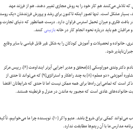
 که تلاش می‌کنند هم کار خود را به روش مجازی تغییر دهند، هم از فرزند مهد
، بسیار مشکل است. تنها تصور اینکه تاکنون برای رشد و پرورش فرزندشان «یک روستا
غییراتی در بافت فکری و میزان تحمل استرس فراوان دارد. درست همانطور که دنیای تجارت و
 مراقبان هم باید درباره نحوه انجام کار در خانه
بازبینی
کنند.
ی، خانواده و تحصیلات و آموزش کودکان را به شکل غیر قابل قیاسی با سایر وقایع
ران‌ناپذیر شود.
در این مبحث تلاش می‌کنم که با اقتباس و استفاده از راهنمایی‌های همکار و استادم دکتر وندی موراوسکی [۵]محقق و مدیر اجرایی آیزنر اینداومت [۶]، رییس مرکز
، و بنیانگذار کمپانی مشاوره آموزشی «دو معلم» [۸] به چند راهکار و استراتژی[۹] که می‌تواند تا حدی از
 ذکر است که تمامی‌این راه‌ها برای همه ممکن نیست اما تا حدی که شرایط‌تان اقتضا
ریت خانواده‌های عادی است که مجبور به ماندن در منزل و قرنطینه هستند.
روال سختگیرانه قبلی را کنار بگذارید. بازبینی در دیدگاه‌تان در مورد برنامه خواب می‌تواند کمکی برای شروع باشد. متیو واکر [۱۰]، نویسنده چرا ما می‌خوابیم، تأ
امه مدارس ما با آن ریتم‌ها مطابقت ندارد.