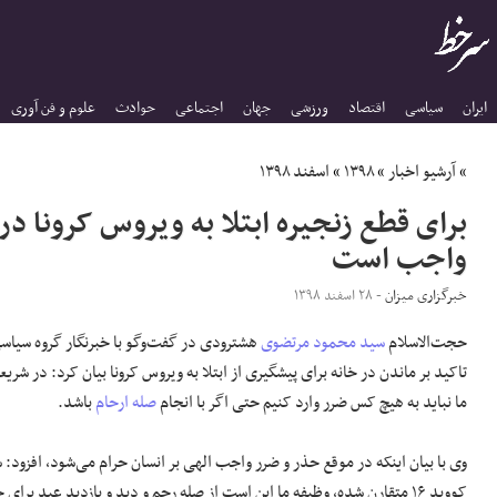
ایران
سیاسی
اقتصاد
ورزشی
جهان
اجتماعی
حوادث
علوم و فن آوری
»
آرشیو اخبار
»
۱۳۹۸
»
اسفند ۱۳۹۸
برای قطع زنجیره ابتلا به ویروس کرونا در
واجب است
خبرگزاری میزان
- ۲۸ اسفند ۱۳۹۸
حجت‌الاسلام
سید محمود مرتضوی
هشترودی در گفت‌وگو با خبرنگار گروه سیاس
تاکید بر ماندن در خانه برای پیشگیری از ابتلا به ویروس کرونا بیان کرد: در 
ما نباید به هیچ کس ضرر وارد کنیم حتی اگر با انجام
صله ارحام
باشد.
وی با بیان اینکه در موقع حذر و ضرر واجب الهی بر انسان حرام می‌شود، افزود: سا
کووید ۱۶ متقارن شده، وظیفه ما این است از صله رحم و دید و بازدید عید برا