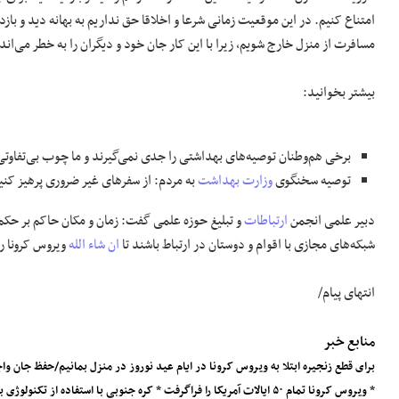
امتناع کنیم. در این موقعیت زمانی شرعا و اخلاقا حق نداریم به بهانه دید و بازد
مسافرت از منزل خارج شویم، زیرا با این کار جان خود و دیگران را به خطر می‌اند
بیشتر بخوانید:
برخی هم‌وطنان توصیه‌های بهداشتی را جدی نمی‌گیرند و ما چوب بی‌تفاوتی 
توصیه سخنگوی
وزارت بهداشت
به مردم: از سفر‌های غیر ضروری پرهیز کنی
دبیر علمی انجمن
ارتباطات
و تبلیغ حوزه علمی گفت: زمان و مکان حاکم بر حکم 
شبکه‌های مجازی با اقوام و دوستان در ارتباط باشند تا
ان شاء الله
ویروس کرونا ر
انتهای پیام/
منابع خبر
برای قطع زنجیره ابتلا به ویروس کرونا در ایام عید نوروز در منزل بمانیم/حفظ جان 
* ویروس کرونا تمام ۵۰ ایالات آمریکا را فراگرفت * کره جنوبی با استفاده از تکنولوژی با شیوع ویروس کرونا برخورد کرده است...