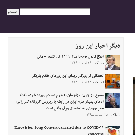
دیگر اخبار این روز
ابلاغ قانون بودجه سال ۱۳۹۹ کل کشور + متن
تابناک
- ۲۸ اسفند ۱۳۹۸
لحظاتی از روزگار زیبای این روز‌های خانم بازیگر
تابناک
- ۲۸ اسفند ۱۳۹۸
مسیح مهاجری: مهاجمان به حرم دست‌پرورده‌ خودمانند/
ادعای پمپئو علیه ایران در رابطه با ویروس کرونا/دکتر زالی:
سفر نوروزی به استقبال مرگ رفتن است
تابناک
- ۲۸ اسفند ۱۳۹۸
Eurovision Song Contest canceled due to COVID-۱۹
concerns