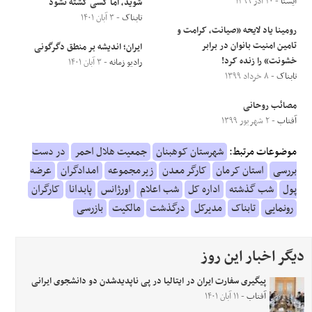
ایسنا
- ۲۰ آذر ۱۳۹۹
شوید، اما کسی کشته نشود
تابناک
- ۳ آبان ۱۴۰۱
رومینا یاد لایحه «صیانت، کرامت و
تامین امنیت بانوان در برابر
ایران؛ اندیشه بر منطق دگرگونی‌
خشونت» را زنده کرد!
رادیو زمانه
- ۳ آبان ۱۴۰۱
تابناک
- ۸ خرداد ۱۳۹۹
مصائب روحانی
آفتاب
- ۲ شهریور ۱۳۹۹
موضوعات مرتبط:
شهرستان کوهبنان
جمعیت هلال احمر
در دست
بررسی
استان کرمان
کارگر معدن
زیرمجموعه
امدادگران
عرضه
پول
شب گذشته
اداره کل
شب اعلام
اورژانس
پابدانا
کارگران
رونمایی
تابناک
مدیرکل
درگذشت
مالکیت
بازرسی
دیگر اخبار این روز
پیگیری سفارت ایران در ایتالیا در پی ناپدیدشدن دو دانشجوی ایرانی
آفتاب
- ۱۱ آبان ۱۴۰۱