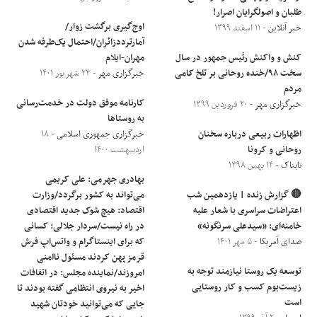
طلبان و اصولگرایان اصرار!
اوج‌گیری برگشت زوار/
خبر آنلاین
- ۱۱ اسفند ۱۳۹۹
آمارترددزائران/احتمال یک‌طرفه شدن
کنش و واکنش رئیس جمهور در سال
مهران-ایلام
سخت ۹۸/خنده روحانی بر تلخ کامی
خبرگزاری مهر
- ۲۳ شهریور ۱۴۰۱
مردم
کارنامه موفق دولت در خدمت‌رسانی
خبرگزاری مهر
- ۲۰ فروردین ۱۳۹۹
به روستاها
اظهارات ربیعی درباره سخنان
خبرگزاری جمهوری اسلامی
- ۱۸
روحانی و کرونا
اردیبهشت ۱۴۰۰
تابناک
- ۱۴ بهمن ۱۳۹۸
بهادری جهرمی: علی کریمی
🔴 گزارش زنده | یازدهمین شب
می‌تواند به کشور برگردد/وزارت
اعتراضات سراسری با شعار علیه
اقتصاد: هیچ شوک جدید اقتصادی
خامنه‌ای: «سیدعلی سرنگونه»
در راه نیست/سردار جلالی: کسانی
صدای آمریکا
- ۵ مهر ۱۴۰۱
که برای اینستاگرام و واتس‌اپ فرش
قرمز پهن کردند مسئول ناامنی
توسعه یک روستا نیازمند توجه به
امروزند/نماینده مجلس: در اتفافات
زیست‌بوم کسب و کار روستایی
اخیر به نیروی انتظامی گفته بودند تا
است
جایی که می‌توانید خودتان شهید