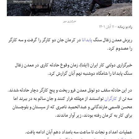
علوم و فن آوری
خبرگزاری مهر
رادیو زمانه
- ۱۱ آبان ۱۴۰۱
فرهنگی و هنری
ریزش معدن زغال سنگ
پابدانا
در کرمان جان دو کارگر را گرفت و سه کارگر
مقالات
را مصدوم کرد.
خبرگزاری دولتی کار ایران (ایلنا)، زمان وقوع حادثه کاری در معدن زغال
سنگ پابدانا را شامگاه دوشنبه نهم آبان گزارش کرد.
در این حادثه سقف دو تونل معدن فرو ریخت و پنج کارگر دچار حادثه شدند.
سه تن از
کارگران
توانستند از مهلکه فرار کنند و جان سالم به در ببرند اما
محسن قاسمی مارندگانی و عبدالحمید ناصری که از سیستان و بلوچستان
برای کار به کرمان رفته بودند، زیر آوار ماندند.
عملیات امداد و نجات تا ساعت سه بامداد دهم آبان ادامه یافت.