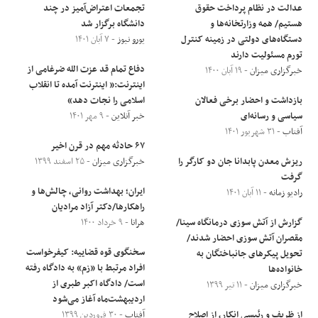
عدالت در نظام پرداخت حقوق
تجمعات اعتراض‌آمیز در چند
هستیم/ همه وزارتخانه‌ها و
دانشگاه برگزار شد
دستگاه‌های دولتی در زمینه کنترل
یورو نیوز
- ۷ آبان ۱۴۰۱
تورم مسئولیت دارند
دفاع تمام قد عزت الله ضرغامی از
خبرگزاری میزان
- ۱۹ آبان ۱۴۰۰
اینترنت:« اینترنت آمده تا انقلاب
بازداشت و احضار برخی فعالان
اسلامی را نجات دهد»
سیاسی و رسانه‌ای
خبر آنلاین
- ۹ مهر ۱۴۰۱
آفتاب
- ۳۱ شهریور ۱۴۰۱
۶۷ حادثه مهم در قرن اخیر
ریزش معدن پابدانا جان دو کارگر را
خبرگزاری میزان
- ۲۵ اسفند ۱۳۹۹
گرفت
ایران؛ بهداشت روانی، چالش‌ها و
رادیو زمانه
- ۱۱ آبان ۱۴۰۱
راهکارها/دکتر آزاد مرادیان
گزارش از آتش سوزی درمانگاه سینا/
هرانا
- ۹ خرداد ۱۴۰۰
مقصران آتش سوزی احضار شدند/
سخنگوی قوه قضاییه: کیفرخواست
تحویل پیکرهای جانباختگان به
افراد مرتبط با «زم» به دادگاه رفته
خانواده‌ها
است/ دادگاه اکبر طبری از
خبرگزاری میزان
- ۱۱ تیر ۱۳۹۹
اردیبهشت‌ماه آغاز می‌شود
از ظریف و رئیسی انکار، از اصلاح
آفتاب
- ۳۰ فروردین ۱۳۹۹