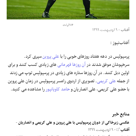
علوم و فن آوری
فوتبالی‌ترین
فرهنگی و هنری
آفتاب
- ۹ اردیبهشت ۱۳۹۹
آفتاب‌‌نیوز :
مقالات
پرسپولیس در دهه هفتاد روزهای خوبی را با
علی پروین
سپری کرد.
سرخپوشان موفق شدند در
آن روزها
قهرمانی
های زیادی کسب کنند و برای
اولین دبل کنند. در آن روزها ستاره های زیادی در پرسپولیس توپ می زدند
از جمله
علی کریمی
. تصویری از اردوی رامسر پرسپولیس در زمان علی پروین
با حضو علی کریمی، علی انصاریان و
حامد کاویانپور
را مشاهده می کنید.
منابع خبر
عکسی زیرخاکی از دوران پرسپولیس با علی پروین و علی کریمی و انصاریان
-
آفتاب
- ۹ اردیبهشت ۱۳۹۹