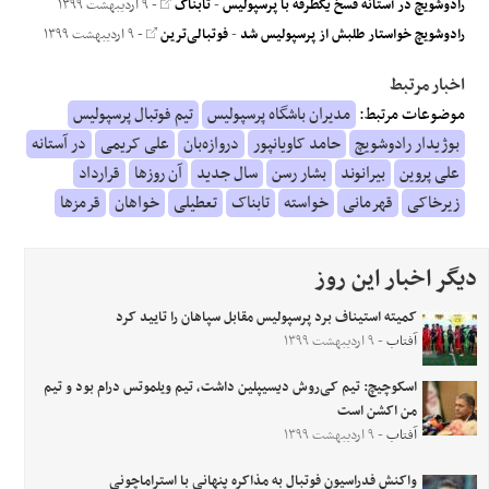
رادوشویچ در آستانه فسخ یکطرفه با پرسپولیس
-
تابناک
- ۹ اردیبهشت ۱۳۹۹
رادوشویچ خواستار طلبش از پرسپولیس شد
-
فوتبالی‌ترین
- ۹ اردیبهشت ۱۳۹۹
اخبار مرتبط
موضوعات مرتبط:
مدیران باشگاه پرسپولیس
تیم فوتبال پرسپولیس
بوژیدار رادوشویچ
حامد کاویانپور
دروازه‌بان
علی کریمی
در آستانه
علی پروین
بیرانوند
بشار رسن
سال جدید
آن روزها
قرارداد
زیرخاکی
قهرمانی
خواسته
تابناک
تعطیلی
خواهان
قرمزها
دیگر اخبار این روز
کمیته استیناف برد پرسپولیس مقابل سپاهان را تایید کرد
آفتاب
- ۹ اردیبهشت ۱۳۹۹
اسکوچیچ: تیم کی‌روش دیسیپلین داشت، تیم ویلموتس درام بود و تیم
من اکشن است
آفتاب
- ۹ اردیبهشت ۱۳۹۹
واکنش فدراسیون فوتبال به مذاکره پنهانی با استراماچونی