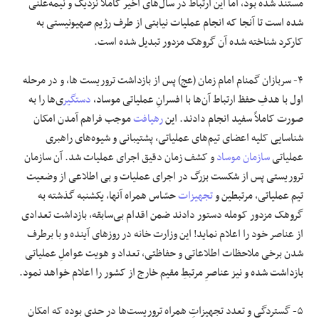
مستند شده بود، اما این ارتباط در سال‌های اخیر کاملاً نزدیک و نیمه‌علنی
شده است تا آنجا که انجام عملیات نیابتی از طرف رژیم صهیونیستی به
کارکرد شناخته شده آن گروهک مزدور تبدیل شده است.
۴- سربازان گمنام امام زمان (عج) پس از بازداشت تروریست ها، و در مرحله
اول با هدفِ حفظ ارتباط آن‌ها با افسرانِ عملیاتی موساد،
دستگیر
ی‌ها را به
صورت کاملاً سفید انجام دادند. این
رهیافت
موجب فراهم آمدن امکان
شناسایی کلیه اعضای تیم‌های عملیاتی، پشتیبانی و شیوه‌های راهبری
عملیاتی
سازمان موساد
و کشف زمان دقیق اجرای عملیات شد. آن سازمان
تروریستی پس از شکست بزرگ در اجرای عملیات و بی اطلاعی از وضعیت
تیم عملیاتی، مرتبطین و
تجهیزات
حسّاس همراه آنها، یکشنبه گذشته به
گروهک مزدور کومله دستور دادند ضمن اقدام بی‌سابقه، بازداشت تعدادی
از عناصر خود را اعلام نماید! این وزارت خانه در روز‌های آینده و با برطرف
شدن برخی ملاحظات اطلاعاتی و حفاظتی، تعداد و هویت عواملِ عملیاتی
بازداشت شده و نیز عناصرِ مرتبطِ مقیم خارج از کشور را اعلام خواهد نمود.
۵- گستردگی و تعدد تجهیزاتِ همراه تروریست‌ها در حدی بوده که امکان