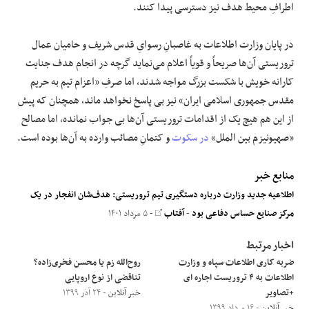
اطرافِ محیط هدف نیز دسترسی پیدا کنند.
در پایان وزارت اطلاعات به غاصبانِ رسوایِ قدس شریف و حامیان عمال
تروریستی آن‌ها صریحاً و قویاً اعلام می‌نماید گرچه در انجام هدف جنایت
کارانه خویش با شکست بزرگ مواجه شدند، اما صرفِ «اعزام تیم به حریم
مقدس جمهوری اسلامی ایران» نیز بی پاسخ نخواهد ماند، همچنان که پیش
از این هم هیچ یک از اقدامات تروریستی آن‌ها بی جواب نمانده، اما مصالح
«صهیونیزم بین الملل»
در سکوت
و کتمانِ مصائب وارده به آن‌ها بوده است.
منابع خبر
اطلاعیه جدید وزارت درباره دستگیری تیم تروریستی: هدف‌شان انفجار در یک
مرکز صنایع حساس دفاعی بود
-
آفتاب
- ۵ مرداد ۱۴۰۱
اخبار مرتبط
ضربه کاری اطلاعات سپاه و وزارت
روح‌الله زم یا محسن فخری‌زاده؟
اطلاعات به ۴ تروریست اجاره ای
تناقضی از نوع اروپایی
+تصاویر
خبر آنلاین
- ۲۴ آذر ۱۳۹۹
خبر آنلاین
- ۱۶ مرداد ۱۳۹۹