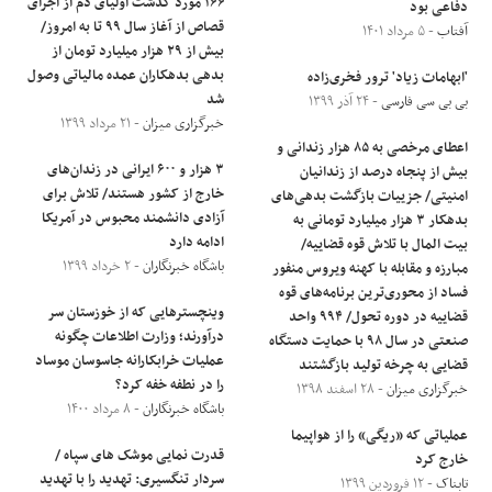
۱۶۶ مورد گذشت اولیای دم از اجرای
دفاعی بود
قصاص از آغاز سال ۹۹ تا به امروز/
آفتاب
- ۵ مرداد ۱۴۰۱
بیش از ۲۹ هزار میلیارد تومان از
بدهی بدهکاران عمده مالیاتی وصول
'ابهامات زیاد' ترور فخری‌زاده
شد
بی بی سی فارسی
- ۲۴ آذر ۱۳۹۹
خبرگزاری میزان
- ۲۱ مرداد ۱۳۹۹
اعطای مرخصی به ۸۵ هزار زندانی و
۳ هزار و ۶۰۰ ایرانی در زندان‌های
بیش از پنجاه درصد از زندانیان
خارج از کشور هستند/ تلاش برای
امنیتی/ جزییات بازگشت بدهی‌های
آزادی دانشمند محبوس در آمریکا
بدهکار ۳ هزار میلیارد تومانی به
ادامه دارد
بیت المال با تلاش قوه قضاییه/
باشگاه خبرنگاران
- ۲ خرداد ۱۳۹۹
مبارزه و مقابله با کهنه ویروس منفور
فساد از محوری‌ترین برنامه‌های قوه
وینچستر‌هایی که از خوزستان سر
قضاییه در دوره تحول/ ۹۹۴ واحد
درآورند؛ وزارت اطلاعات چگونه
صنعتی در سال ۹۸ با حمایت دستگاه
عملیات خرابکارانه جاسوسان موساد
قضایی به چرخه تولید بازگشتند
را در نطفه خفه کرد؟
خبرگزاری میزان
- ۲۸ اسفند ۱۳۹۸
باشگاه خبرنگاران
- ۸ مرداد ۱۴۰۰
عملیاتی که «ریگی» را از هواپیما
قدرت نمایی موشک های سپاه /
خارج کرد
سردار تنگسیری: تهدید را با تهدید
تابناک
- ۱۲ فروردین ۱۳۹۹