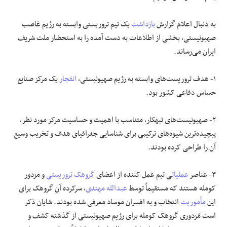
علوم و فن آوری
به دنبال اعلام گزارش
بازداشت
یک تیم تروریستی وابسته به رژیم غاصب
صهیونیستی، بخشی از اطلاعات به دست آمده را به استحضار ملت شریف
فرهنگی و هنری
ایران می‌رساند.
مقالات
۱- هدف تروریست‌های وابسته به رژیم صهیونیستی،
انفجار
یک مرکز صنایع
حساس دفاعی کشور بود.
۲- صهیونیست‌های تبهکار، متناسب با اهمیت و حساسیت مرکز مورد نظر،
پیچیده‌ترین شیوه‌های ترکیبی برای شناسایی جغرافیای هدف و تخریب وسیع
آن را طراحی کرده بودند.
۳- عناصر
عملیات
ی تیم عمل کننده از اعضای
گروهک تروریستی
و مزدور
کومله هستند که مستقیماً توسط
عبدالله مهتدی
، سرکرده آن گروهک برای
این
مأموریت
انتخاب و به افسران موساد معرفی شده بودند. شایان ذکر
است مُزدوری گروهک کومله برای رژیم صهیونیستی از گذشته کشف و