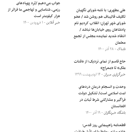
جواب می‌دهیم /بُرد پهپادهای
رزمی، شناسایی و تهاجمی ما فراتر از
علی مطهری: با نامه شورای نگهبان
هزار کیلومتر است
تکلیف قالیباف هم روشن شد / عضو
خبر آنلاین
- ۱ فروردین ۱۴۰۰
شورای شهر تهران: انقلاب کردیم نام
پادشاهان روی خیابان‌ها نباشد /
انتقاد شدید نماینده مجلس از تجمع
معلمان
تابناک
- ۲۸ آذر ۱۴۰۰
حاج قاسم از نمای نزدیک؛ از «قنات
ملک» تا «معراج»
خبرگزاری میزان
- ۱۴ اردیبهشت ۱۳۹۹
وحدت و انسجام درمانِ دردهایِ
امت اسلامی است/ تشکیل دولت
فراگیر و مشارکتی شرط ثبات در
افغانستان
باشگاه خبرنگاران
- ۱۹ آذر ۱۴۰۰
قطعنامه راهپیمایی روز قدس:
عادی‌سازی روابط با اسرائیل خیانت