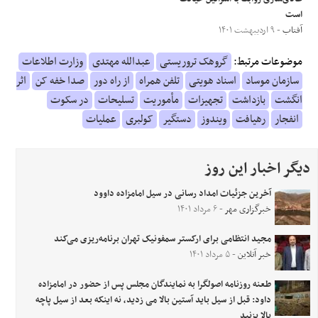
است
آفتاب
- ۹ اردیبهشت ۱۴۰۱
موضوعات مرتبط:
گروهک تروریستی
عبدالله مهتدی
وزارت اطلاعات
سازمان موساد
اسناد هویتی
تلفن همراه
از راه دور
صدا خفه کن
اثر
انگشت
بازداشت
تجهیزات
مأموریت
تسلیحات
در سکوت
انفجار
رهیافت
ویندوز
دستگیر
کولبری
عملیات
دیگر اخبار این روز
آخرین جزئیات امداد رسانی در سیل امامزاده داوود
خبرگزاری مهر
- ۶ مرداد ۱۴۰۱
مجید انتظامی برای ارکستر سمفونیک تهران برنامه‌ریزی می‌کند
خبر آنلاین
- ۵ مرداد ۱۴۰۱
طعنه روزنامه اصولگرا به نمایندگان مجلس پس از حضور در امامزاده
داود: قبل از سیل باید آستین بالا می زدید، نه اینکه بعد از سیل پاچه
بالا بزنید