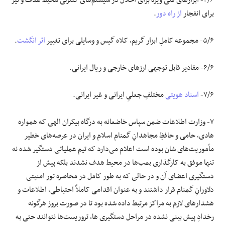
۴/۶- ابزار‌های فنی ویژه برای اخلال در سیستم‌های کنترلی محیط هدف و نیز
برای انفجار
از راه دور
.
۵/۶- مجموعه کاملِ ابزار گریم، کلاه گیس و وسایلی برای تغییر
اثر انگشت
.
۶/۶- مقادیر قابل توجهی ارز‌های خارجی و ریال ایرانی.
۷/۶-
اسناد هویتی
مختلفِ جعلیِ ایرانی و غیر ایرانی.
۷- وزارت اطلاعات ضمن سپاس خاضعانه به درگاه بیکران الهی که همواره
هادی، حامی و حافظِ مجاهدانِ گمنام اسلام و ایران در عرصه‌های خطیر
مأموریت‌های شان بوده است اعلام می‌دارد که تیم عملیاتی دستگیر شده نه
تنها موفق به کارگذاری بمب‌ها در محیط هدف نشدند بلکه پیش از
دستگیری اعضای آن و در حالی که به طور کامل در محاصره تور امنیتی
دلاورانِ گمنام قرار داشتند و به عنوان اقدامی کاملاً احتیاطی، اطلاعات و
هشدار‌های لازم به مراکز مرتبط داده شده بود تا در صورت بروز هرگونه
رخدادِ پیش بینی نشده در مراحل دستگیری ها، تروریست‌ها نتوانند حتی به