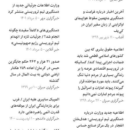
وزارت اطلاعات جزئیاتی جدید از
آخرین اخبار درباره غرامت و
دستگیری تیم تروریستی منتشر کرد
دستگیری متهمین سقوط هواپیمای
خبرگزاری مهر
- ۵ مرداد ۱۴۰۱
اوکراینی از زبان سفیر ایران در
دستگیری‌های «کاملاً سفید» چگونه
کی‌یف
انجام شد؟ / جزئیات تازه از انهدام
آفتاب
- ۱۱ شهریور ۱۳۹۹
تیم تروریستی رژیم صهیونیستی»
اعلامیه حقوق بشری که بین
خبر آنلاین
- ۵ مرداد ۱۴۰۱
کشور‌های اسلامی قطعی شد باید
صدور ۲۱ هزار و ۳۶۳ حکم جایگزین
ضمانت اجرایی پیدا کند/ کسانیکه
حبس در کرمان/ اعاده ۷۵۹ هکتار
در تروریسم اقتصادی عرصه را بر
اراضی دولتی به بیت المال در سال
زندگی بسیاری از مردم دنیا تنگ
گذشته
می‌کنند، باید مورد مواخذه قرار
خبرگزاری میزان
- ۱ تیر ۱۳۹۹
گیرند/ پیوند امارات و اسرائیل را
پیوند مردم امارات نمی‌دانیم
المپیک سایبری علیه ایران / غرب
خبرگزاری میزان
- ۲۶ مرداد ۱۳۹۹
برای بازدارندگی ایران از مولفه‌های
قدرت اتمی راهبردهایی دارد
اطلاعیه جدید وزارت درباره
خبرگزاری دانشجو
- ۱ اردیبهشت ۱۴۰۰
دستگیری تیم تروریستی: هدف‌شان
انفجار در یک مرکز صنایع حساس