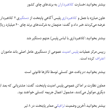
بیشتر بخوانید:خسارت
کلاهبرداران
به برند‌های چای کشور
عاون مبارزه با جعل و
کلاهبرداری
پلیس آگاهی پایتخت از
دستگیر
ی ۲ کلاهبردار که چای غیر قابل مصرف انسانی را با
عرضه می‌کردند خبر داد و گفت: متهمان به شرکت‌های برند چای ۶۰ میلیارد ریال خسارت وارد کرده اند.
بیشتر بخوانید:کلاهبرداری با لباس پلیس/ متهم دستگیر شد
رییس مرکز عملیات
پلیس امنیت
عمومی از دستگیری عامل اصلی باند ماموران 
اعتراف
کرده است.
بیشتر بخوانید:دریافت حق کنسلی توسط تالارها قانونی است
معاون نظارت بر اماکن عمومی پلیس امنیت پایتخت، گفت: مشتریانی که بعد از ب
دیگری موکول می‌کنند، مشمول اعمال جریمه کنسلی خواهند بود.
بیشتر بخوانید:آخرین وضعیت
ترافیک
ی معابر پایتخت در ۸ تیر