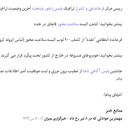
رییس مرکز
فرماندهی و کنترل
ترافیک
پلیس راهور پایتخت
آخرین وضعیت ترافیکی معابر پا
بیشتر بخوانید:کشف البسه
سلامت محور
قاچاق در نقده
فرمانده انتظامی "نقده" از کشف ۹۰۰ ثوب البسه سلامت محور (لباس ایزوله کرونا) و ۵۰۰ عدد کاور
بیشتر بخوانید:خودرو‌های مسروقه در خارج از کشور تحت پیگرد قرار می گیرند
جانشین
پلیس آگاهی ناجا
داد.
انتهای پیام/
منابع خبر
مهمترین حوادثی که در ۸ تیر رخ داد
-
خبرگزاری میزان
- ۸ تیر ۱۳۹۹