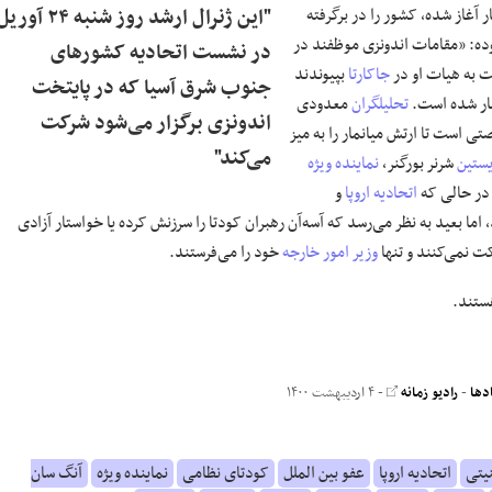
 آغاز شده، کشور را در برگرفته
"این ژنرال ارشد روز شنبه ۲۴ آور
وده: «مقامات اندونزی موظفند در
در نشست اتحادیه کشورهای
ت به هیات او در
جاکارتا
بپیوندند
جنوب شرق آسیا که در پایتخت
مار شده است.
تحلیلگران
معدودی
اندونزی برگزار می‌شود شرکت
ی است تا ارتش میانمار را به میز
می‌کند"
ستین
شرنر بورگنر،
نماینده ویژه
 در حالی که
اتحادیه اروپا
و
د، اما بعید به نظر می‌رسد که آسه‌آن رهبران کودتا را سرزنش کرده یا خواستار آزادی
 نمی‌کنند و تنها
وزیر امور خارجه
خود را می‌فرستند.
هستند.
دها
-
رادیو زمانه
- ۴ اردیبهشت ۱۴۰۰
نیتی
اتحادیه اروپا
عفو بین الملل
کودتای نظامی
نماینده ویژه
آنگ سان