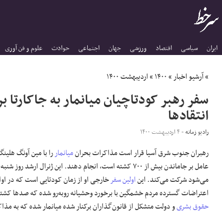
ایران
سیاسی
اقتصاد
ورزشی
جهان
اجتماعی
حوادث
علوم و فن آوری
»
آرشیو اخبار
»
۱۴۰۰
»
اردیبهشت ۱۴۰۰
سفر رهبر کودتاچیان میانمار به جاکارتا 
انتقادها
رادیو زمانه
- ۴ اردیبهشت ۱۴۰۰
رهبران جنوب شرق آسیا قرار است مذاکرات بحران
میانمار
را با مین آونگ هلین
عامل بر جاماندن بیش از ۷۰۰ کشته است، انجام دهند. این ژنرال ارشد روز شنبه ۲۴ آوریل در نشست اتحادیه
می‌شود شرکت می‌کند. این
اولین سفر
خارجی او از زمان کودتایی است که در اوا
اعتراضات گسترده مردم خشمگین با برخورد وحشیانه روبه‌رو شده که صدها کشت
حقوق بشری
و دولت متشکل از قانون‌گذاران برکنار شده میانمار شده که به مذ