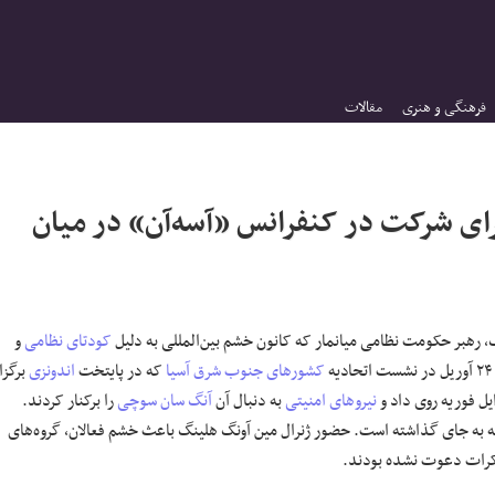
فرهنگی و هنری
مقالات
برای شرکت در کنفرانس «آسه‌آن» در میان
گ، رهبر حکومت نظامی میانمار که کانون خشم بین‌المللی به دلیل
کودتای نظامی
و
کشورهای جنوب شرق آسیا
که در پایتخت
اندونزی
برگزا
یل فوریه روی داد و
نیروهای امنیتی
به دنبال آن
آنگ سان سوچی
را برکنار کردند.
ه به جای گذاشته است. حضور ژنرال مین آونگ هلینگ باعث خشم فعالان، گروه‌های
اکرات دعوت نشده بودند.