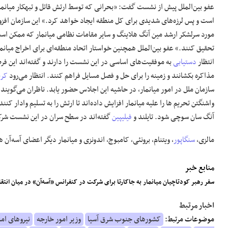
عفو بین‌الملل پیش از نشست گفت: «بحرانی که توسط ارتش قاتل و تبهکار میانمار
است و پس لرزه‌های شدیدی برای کل منطقه ایجاد خواهد کرد.» این سازمان افز
مورد سرلشکر ارشد مین آنگ هلاینگ و سایر مقامات نظامی میانمار که ممکن اس
تحقیق کنند.» عفو بین‌الملل همچنین خواستار اتحاد منطقه‌ای برای اخراج میان
انتظار
دستیابی
به موفقیت‌های اساسی در این نشست را دارند و گفته‌اند این فرصت
مذاکره بکشانند و زمینه را برای حل و فصل مسایل فراهم کنند. انتظار می‌رود
کری
سازمان ملل در امور میانمار، در حاشیه این اجلاس حضور یابد. ناظران می‌گویند
واشنگتن تحریم ها را علیه میانمار افزایش داده‌اند تا ارتش را به تسلیم وادار کنن
آنگ سان سوچی شود. تایلند و
فیلیپین
گفته‌اند در سطح سران در این نشست شرکت
مالزی،
سنگاپور
، ویتنام، برونئی، کامبوج، اندونزی و میانمار دیگر اعضای آسه‌آن 
منابع خبر
سفر رهبر کودتاچیان میانمار به جاکارتا برای شرکت در کنفرانس «آسه‌آن» در میان انتقا
اخبار مرتبط
موضوعات مرتبط:
کشورهای جنوب شرق آسیا
وزیر امور خارجه
نیروهای ام