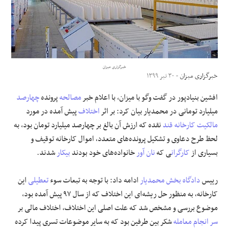
علوم و فن آوری
فرهنگی و هنری
خبرگزاری میزان
مقالات
خبرگزاری میزان
- ۳۰ تیر ۱۳۹۹
افشین بنیادپور در گفت وگو با
میزان
، با اعلام خبر
مصالحه
پرونده
چهارصد
میلیارد تومانی در محمدیار بیان کرد: بر اثر
اختلاف
پیش آمده در مورد
مالکیت
کارخانه قند
نقده که ارزش آن بالغ بر چهارصد میلیارد تومان بود، به
لحظ طرح دعاوی و تشکیل پرونده‌های متعدد، اموال کارخانه توقیف و
بسیاری از
کارگران
ی که
نان آور
خانواده‌های خود بودند
بیکار
شدند.
رییس
دادگاه
بخش محمدیار
ادامه داد: با توجه به تبعات سوء
تعطیلی
این
کارخانه، به منظور حل ریشه‌ای این اختلاف که از سال ۹۷ پیش آمده بود،
موضوع بررسی و مشخص شد که علت اصلی این اختلاف، اختلاف مالی بر
سر انجام
معامله
شکر بین طرفین بود که به سایر موضوعات تسری پیدا کرده