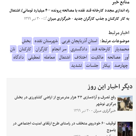
منابع خبر
راه اندازی مجدد کارخانه قند نقده با مصالحه پرونده ۴۰۰ میلیارد تومانی/ اشتغال
به کار کارکنان و جذب کارگران جدید
-
خبرگزاری میزان
- ۳۰ تیر ۱۳۹۹
اخبار مرتبط
موضوعات مرتبط:
استان آذربایجان غربی
شهرستان نقده
بخش
محمدیار
کارخانه قند
دادگستری
سر انجام
کارگران
کارکنان
نان
آور
مصالحه
مالکیت
اختلاف
اشتغال
معامله
تعطیلی
دادگاه
چهارصد
بیکار
جلسات
تشدید
دیگر اخبار این روز
رفع تصرف و آزادسازی ۳۳ هزار مترمربع از اراضی کشاورزی در بخش
مرکزی نوشهر
خبرگزاری میزان
- ۳۰ تیر ۱۳۹۹
توقیف ۶۰ خودروی متخلف در راستای طرح ارتقای امنیت اجتماعی در
یاسوج