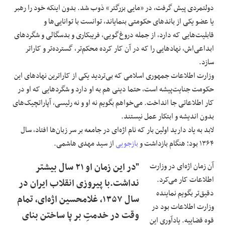
دولتمردی پیش گرفت، در «مایی بزرگتر» ذوب شد. بدون اینکه خود را رهبر
یا عضو یکی از باندهای حکومتی بنمایاند، توانست با توانایی‌ها و
قابلیت‌هایی که دارد، از جمله دروغ‌گویی، فریبکاری و بدسگالی و شگردها‌ی
ابداعی‌اش، نهادهایی را که در آن کار کرده محکم‌تر، گسترده‌تر و کاراتر
سازد.
وزارت اطلاعات جمهوری اسلامی که بی‌تردید یکی از کاراترین نهادهای این
حکومت جنایت‌پیشه است، حتما دینی هم به او دارد و شگردهایی که او در
کار اطلاعاتی جا انداخت. می‌خواهم بگویم نه او و نه رئیسی، آپاراتچیک‌های
بدون اندیشه و ابتکار عمل نیستند.
لابد به یاد دارید اولین بار که نام اژه‌ای در جامعه بر سر زبان‌ها افتاد، سال
۱۳۶۴ بود؛ هنگام بازداشت و
بازجویی
از سید مهدی هاشمی.
آن زمان اژه‌ای در وزارت
"در این زمان او ۲۱ سال بیشتر
اطلاعات کار می‌کرد.
نداشت.با پیروزی انقلاب ایران در
دقیق‌تر بگویم نماینده‌
سال ۱۳۵۷، غلامحسین اژه‌ای، تمام
وزارت اطلاعات بود در
وقت در خدمتِ بر پا ساختن بنای
قوه‌ قضاییه. یادآوری این