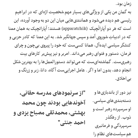
زمان بود.
به گمان من یکی از ویژگی‌های بسیار مهم شخصیت اژه‌ا‌ی که در ابراهیم
رئیسی هم دیده می‌شود و همانندی‌هایی میان این دو به وجود آورده، این
است که هر دو آپاراتْچیک (apparatchik) هستند؛ آپاراتچیک به همان معنا
که در ادبیاتِ شوروی آمد و سپس جهانگیر شد. به این معنا که کادر حزبی و
کنشگر سیاسی ایده‌آل، همانا کسی‌ست که خود را پیروی بی‌چون و چرای
فرمان، دستور و فتوای رهبر می‌داند. امربر و نیز پیش‌بر کارهای بیت
رهبری‌ست. گماشته‌ای‌ست که می‌تواند دستورالعمل‌ها را به بهترین شکل
انجام دهد، بدون اما و اگر. عامل اجرایی‌ست آگاه، دانا، زبر و زرنگ و
بی‌اخلاق.
نیز دور از باند‌بازی‌ها و
"از سرنمودهای مدرسه‌ حقانی،
دسته‌بندی‌های سیاسی.
آخوندهایی بودند چون محمد
او سرسپرده رهبر است و
بهشتی، محمدتقی مصباح یزدی و
ذوب. از رهگذر
احمد جنتی"
سرسپردگی و فرمانبری
هم سیاست‌های نظام را