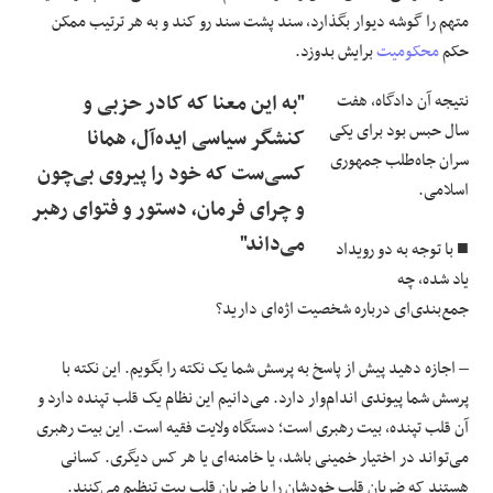
متهم را گوشه دیوار بگذارد، سند پشت سند رو کند و به هر ترتیب ممکن
حکم
محکومیت
برایش بدوزد.
نتیجه‌ آن دادگاه، هفت
"به این معنا که کادر حزبی و
سال حبس بود برای یکی
کنشگر سیاسی ایده‌آل، همانا
سران جاه‌طلب جمهوری
کسی‌ست که خود را پیروی بی‌چون
اسلامی.
و چرای فرمان، دستور و فتوای رهبر
می‌داند"
■ با توجه به دو رویداد
یاد شده، چه
جمع‌بندی‌ای درباره شخصیت اژه‌ای دارید؟
– اجازه دهید پیش از پاسخ به پرسش شما یک نکته را بگویم. این نکته با
پرسش شما پیوندی اندام‌وار دارد. می‌دانیم این نظام یک قلب تپنده دارد و
آن قلب تپنده، بیت رهبری است؛ دستگاه ولایت فقیه است. این بیت رهبری
می‌تواند در اختیار خمینی باشد، یا خامنه‌ای یا هر کس دیگری. کسانی
هستند که ضربان قلب خودشان را با ضربان قلبِ بیت تنظیم می‌کنند.