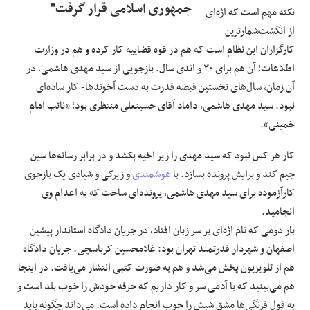
جمهوری اسلامی قرار گرفت"
نکته مهم است که اژه‌ای
از انگشت‌شمارترین
کارگزاران این نظام است که هم در قوه‌ قضاییه کار کرده و هم در وزارت
اطلاعات؛ آن هم برای ۳۰ ‌و ‌اندی سال. بازجویی از سید مهدی هاشمی، در
آن زمان، سال‌های نخستین قبضه قدرت به دست آخوندها- کار ساده‌ای
نبود. سید مهدی هاشمی، داماد آقای حسینعلی منتظری بود؛ «نائب امام
خمینی».
کار هر کس نبود که سید مهدی را زیر اخیه بکشد و در برابر رسانه‌ها سین-
جیم کند و برایش پرونده بسازد. با
هوشمندی
و زیرکی و شیادی یک بازجوی
کارآزموده برای سید مهدی هاشمی، پرونده‌ای ساخت که به اعدام وی
انجامید.
بار دومی که نام اژه‌ای بر سر زبان افتاد، در جریان دادگاه استاندار پیشین
اصفهان و شهردار قدرتمند تهران بود: غلامحسین کرباسچی. جریان دادگاه
هم از تلویزیون پخش می‌شد و هم به صورت کتبی انتشار می‌یافت. در اینجا
هم می‌بینید که با آدمی سر و کار داریم که حرفه‌ خودش را خوب بلد است و
به قول فرنگی‌ها مشق شبش را خوب انجام داده است. می‌داند چگونه باید