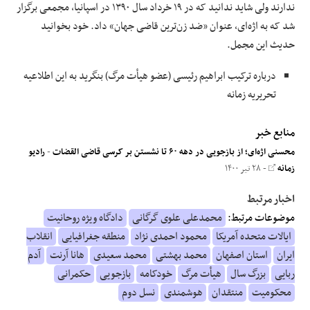
ندارند ولی شاید ندانید که در ۱۹ خرداد سال ۱۳۹۰ در اسپانیا، مجمعی برگزار
شد که به اژه‌ای، عنوان «ضد زن‌ترین قاضی جهان» داد. خود بخوانید
حدیث این مجمل.
درباره ترکیب ابراهیم رئیسی (عضو هیأت مرگ) بنگرید به این اطلاعیه
تحریریه زمانه
منابع خبر
محسنی اژه‌ای؛ از بازجویی در دهه ۶۰ تا نشستن بر کرسی قاضی القضات
-
رادیو
زمانه
- ۲۸ تیر ۱۴۰۰
اخبار مرتبط
موضوعات مرتبط:
محمدعلی علوی گرگانی
دادگاه ویژه روحانیت
ایالات متحده آمریکا
محمود احمدی نژاد
منطقه جغرافیایی
انقلاب
ایران
استان اصفهان
محمد بهشتی
محمد سعیدی
هانا آرنت
آدم
ربایی
بزرگ سال
هیأت مرگ
خودکامه
بازجویی
حکمرانی
محکومیت
منتقدان
هوشمندی
نسل دوم