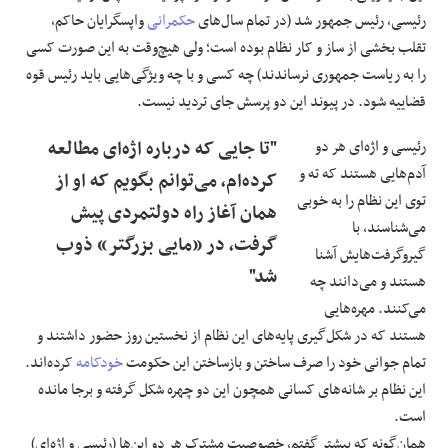
رئیسی، رئیس جمهور شد (در تمام سال‌های
حکمرانی
واپسگرایان حاکم،
تقلب بخشی از ساز و کار نظام بوده است؛ ولی هیچ‌وقت به این صورت کسی
را به ریاست جمهوری نرساندند) چه کسی و با چه ویژگی‌هایی باید رئیس قوه‌
قضاییه شود. در پیوند این دو پرسش جای تردید نیست.
رئیسی و اژه‌ای هر دو
"تا جایی که درباره‌ اژه‌ای مطالعه
آدم‌هایی هستند که ته و
کرده‌ام، می‌توانم بگویم که او از
توی این نظام را به خوبی
همان آغاز راه دولتمردی پیش
می‌شناسند، با
گرفت، در «مایی بزرگتر» ذوب
گیروگرفت‌هایش آشنا
شد"
هستند و می‌دانند چه
می‌کنند. مهره‌هایی
هستند که در شکل‌گیری پایه‌های این نظام از نخستین روز حضور داشتند و
تمام جوانی خود را صرف ساختن و بازساختن این حکومت
خودکامه
کرده‌اند.
این نظام بر شانه‌های کسانی همچون این دو چهره شکل گرفته و برجا مانده
است.
همان‌گونه که پیشتر گفتم، خصوصیت مشترک هر دو این‌ها (رئیسی و اژه‌ای)