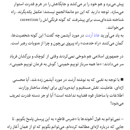
پیش می‌برد و هم خود را بر می‌کشد و جایگاهش را در هرم قدرت استوار
می‌سازد. توجه دارید که این دو مانعة‌الجمع نیستند؛ مکمل یکدیگرند. راه
شناخته شده‌ای‌ست برای پیشرفت که گونه فرنگی‌‌اش را careerism
می‌خوانند.
به یاد می‌آورید
هانا آرنت
در مورد آیشمن چه گفت؟ این گونه شخصیت‌ها،
گمان می‌کنند «راه خدمت» راه پیروی بی‌چون و چرا از منویات رهبر است.
در جمهوری اسلامی هم شوخی نمی‌کردند وقتی از کوچک و بزرگشان فریاد
سر می‌دادند: «ما همه سرباز توییم خمینی؛ گوش به فرمان توییم خمینی».
■ با توجه به نقبی که به نوشته‌ آرنت در مورد آیشمن زده شد، آیا محسنی
اژه‌ای، عاملیت، نقش مستقیم و ایده‌پردازی برای ایجاد ساختار وزارت
اطلاعات یا ساختار قوه قضاییه نداشته است؟ آیا او جز دسته قدرت تعریف
می‌شود؟
– نمی‌توانم به قول آخوندها با «ضرس قاطع» به این پرسش پاسخ بگویم. تا
جایی که درباره‌ اژه‌ای مطالعه کرده‌ام، می‌توانم بگویم که او از همان آغاز راه