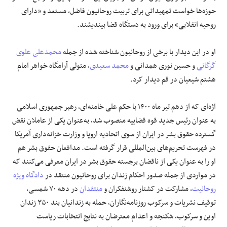
حوزه‌ها خواست تمهیداتی برای تربیت روحانیون فاضل، مستعد و «دارای
روحیه انقلابی» برای ورود به دستگاه قضا بیندیشند.
او در این دیدار با برخی از روحانیون شناخته شده از جمله
محمدعلی علوی
گرگانی
و حسین نوری همدانی و
محمد سعیدی
، متولی آرامگاه خواهر امام
هشتم شیعیان در قم دیدار کرد.
اژه‌ای که از دهم تیر ماه ۱۴۰۰ با حکم علی خامنه‌ای، رهبر جمهوری اسلامی
به ‌عنوان رئیس جدید قوه قضاییه منصوب شد، به‌عنوان یکی از عاملان نقض
گسترده حقوق بشر در ایران از سوی اتحادیه اروپا و وزارت خزانه‌داری آمریکا
در فهرست تحریم‌های بین‌المللی قرار گرفته است. مدافعان حقوق بشر هم
او را به عنوان یکی از ناقضان برجسته حقوق بشر در ایران معرفی می‌کنند که
در مواردی از جمله صدور احکام زندان برای روحانیون منتقد در
دادگاه ویژه
روحانیت
، مشارکت در کشتار روشنفکران و
منتقدان
در دهه ۷۰ شمسی،
توقیف نشریات و سرکوب روزنامه‌نگاران، حمله به زندانیان بند ۳۵۰ زندان
اوین و سرکوب، شکنجه و اعدام معترضان به نتایج انتخابات ریاست