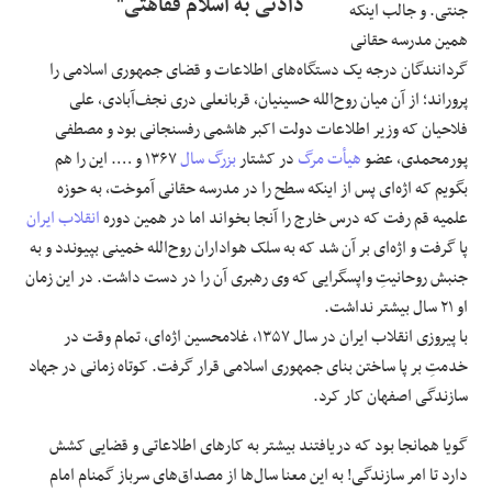
دادنی به اسلام فقاهتی"
جنتی. و جالب اینکه
همین مدرسه‌ حقانی
گردانندگان درجه‌ یک دستگاه‌های اطلاعات و قضای جمهوری اسلامی را
پروراند؛ از آن میان روح‌الله حسینیان، قربانعلی دری نجف‌آبادی، علی
فلاحیان که وزیر اطلاعات دولت اکبر هاشمی رفسنجانی بود و مصطفی
پورمحمدی، عضو
هیأت مرگ
در کشتار
بزرگ سال
۱۳۶۷ و …. این را هم
بگویم که اژه‌ای پس از اینکه سطح را در مدرسه‌ حقانی آموخت، به حوزه‌
علمیه قم رفت که درس خارج را آنجا بخواند اما در همین دوره
انقلاب ایران
پا گرفت و اژه‌ای بر آن شد که به سلک هواداران روح‌الله خمینی بپیوندد و به
جنبش روحانیتِ واپسگرایی که وی رهبری آن را در دست داشت. در این زمان
او ۲۱ سال بیشتر نداشت.
با پیروزی انقلاب ایران در سال ۱۳۵۷، غلامحسین اژه‌ای، تمام وقت در
خدمتِ بر پا ساختن بنای جمهوری اسلامی قرار گرفت. کوتاه زمانی در جهاد
سازندگی اصفهان کار کرد.
گویا همانجا بود که دریافتند بیشتر به کارهای اطلاعاتی و قضایی کشش
دارد تا امر سازندگی! به این معنا سال‌ها از مصداق‌های سرباز گمنام امام