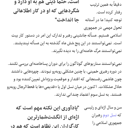
است، حتما دینی هم به او دارد و
دقیقاً به همین ترتیب
شگردهایی که او در کار اطلاعاتی
رفتار کرده است.
جا انداخت"
توجه کنید! ما در آستانه‌
تحول مهمی در جمهوری
اسلامی هستیم. مسأله جانشینی رهبر و تدارک این امر در دستور کار بیت
است. نمی‌توانستند در این پنج شش ماه گذشته به این مسأله نیندیشند.
نمی‌توانستند مرگ خامنه‌ای را به دیده نگیرند.
نمی‌توانستند سناریوهای گوناگون را برای دوران پسا‌خامنه‌ای بررسی نکنند.
در دوره‌ رهبری خمینی، با چنین مشکلی رو‌به‌رو نبودند. چهره‌هایی داشتند
چون هاشمی رفسنجانی که اقتدار و موقعیت ‌ویژه‌اش تعیین‌کننده بود و
حلال مشکلات. اکنون در میان نسل اول یا «قدیمی»‌ها با قحط‌الرجال رو‌به‌رو
هستند. به نسل سوم اعتماد چندانی ندارند.
سن و سال اژه‌ای و رئیسی
"یادآوری این نکته مهم است که
که
نسل دوم
رهبران
اژه‌ای از انگشت‌شمارترین
جمهوری اسلامی را
کارگزاران این نظام است که هم در