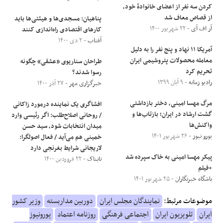
کردن سه نفر از اعضای خانوادۀ خود،
از قصاص معاف شد
پناهیان: مسجدی‌ها و هیئتی‌ها باید
آر اف آی
- ۲۲ شهریور ۱۴۰۰
کار‌های اقتصادی راه‌اندازی کنند
آفتاب
- ۲ دی ۱۴۰۰
آمریکا ۱۱ نهاد و پنج نفر را به دلیل
معامله محصولات پتروشیمی ایران
طراحان سناریوی «عشقی» چگونه
تحریم کرد
رسوا شدند؟
رادیو زمانه
- ۹ آبان ۱۳۹۹
خبرگزاری مهر
- ۲۷ آذر ۱۴۰۰
مرگ مهسا امینی، دختر بازداشتی
افشاگری یک نماینده درمورد زاکانی
گشت ارشاد در ایران؛ بازتاب‌ها و
/ روحانی اصلاح‌طلب: اگر رئیسی وارد
واکنش‌ها
میدان انتخابات شود، سید حسن
یورو نیوز
- ۲۶ شهریور ۱۴۰۱
خمینی هم می‌آید / فعال اصولگرا:
لاریجانی شرایط بغرنجی دارد
پیکر مهسا امینی به خاک سپرده شد
تابناک
- ۲۲ فروردین ۱۴۰۰
+فیلم
باشگاه خبرنگاران
- ۲۵ شهریور ۱۴۰۱
موضوعات مرتبط:
نمایندگان مجلس ایران
دوربین مداربسته
وزیر کشور
ایران
تلویزیون ایران
اجتماعی فرهنگی
روزنامه اعتماد
یورونیوز