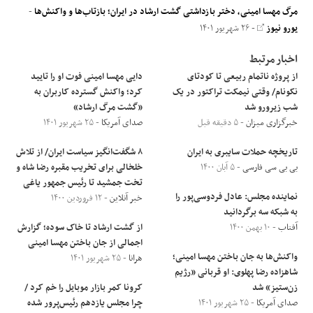
مرگ مهسا امینی، دختر بازداشتی گشت ارشاد در ایران؛ بازتاب‌ها و واکنش‌ها
-
یورو نیوز
- ۲۶ شهریور ۱۴۰۱
اخبار مرتبط
از پروژه ناتمام ربیعی تا کودتای
دایی مهسا امینی فوت او را تایید
نکونام/ وقتی نیمکت تراکتور در یک
کرد؛ واکنش گسترده کاربران به
شب زیرورو شد
«گشت مرگ ارشاد»
خبرگزاری میزان
- ۵ دقیقه قبل
صدای آمریکا
- ۲۵ شهریور ۱۴۰۱
تاریخچه حملات سایبری به ایران
۸ شگفت‌انگیز سیاست ایران/ از تلاش
بی بی سی فارسی
- ۵ آبان ۱۴۰۰
خلخالی برای تخریب مقبره رضا شاه و
تخت جمشید تا رئیس جمهور یاغی
نماینده مجلس: عادل فردوسی‌پور را
خبر آنلاین
- ۱۲ فروردین ۱۴۰۰
به شبکه سه برگردانید
آفتاب
- ۱۰ بهمن ۱۴۰۰
از گشت ارشاد تا خاک سوده؛ گزارش
اجمالی از جان باختن مهسا امینی
واکنش‌ها به جان باختن مهسا امینی؛
هرانا
- ۲۵ شهریور ۱۴۰۱
شاهزاده رضا پهلوی: او قربانی «رژیم
زن‌ستیز» شد
کرونا کمر بازار موبایل را خم کرد /
صدای آمریکا
- ۲۵ شهریور ۱۴۰۱
چرا مجلس یازدهم رئیس‌پرور شده