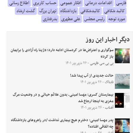
فارسی
اقدامات درمانی
افکار عمومی
حساب کاربری
اطلاع رسانی
کالبد شکافی
کالبدشکافی
بازداشتگاه
تهران بزرگ
گشت ارشاد
مورد توجه
رئیس مجلس
علی مطهری
بدرفتاری
دیگر اخبار این روز
سوگواری و اعتراض‌ها در کردستان ادامه دارد؛ «ژینا راه آزادی را برایمان
باز کرد»
بی بی سی فارسی
- ۲۶ شهریور ۱۴۰۱
حالت جدیدی از آب پیدا شد!
تابناک
- ۲۶ شهریور ۱۴۰۱
بیمارستان کسری: مهسا امینی، بدون علائم حیاتی و در وضعیت مرگ
مغزی به اینجا ارجاع شد
آفتاب
- ۲۶ شهریور ۱۴۰۱
پدر مهسا امینی: دخترم هیچ بیماری نداشت /در راهروهای بازداشتگاه
چه اتفاقی افتاده؟