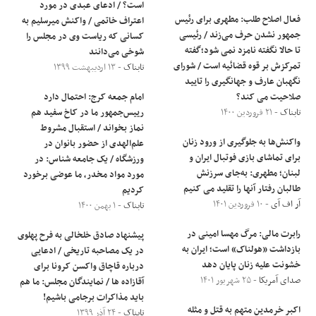
است؟ / ادعای عبدی در مورد
فعال اصلاح طلب: مطهری برای رئیس
اعتراف خاتمی / واکنش میرسلیم به
جمهور نشدن حرف می‌زند / رئیسی
کسانی که ریاست وی در مجلس را
تا حالا نگفته نامزد نمی شود؛گفته
شوخی می‌دانند
تمرکزش بر قوه قضائیه است / شورای
تابناک
- ۱۳ اردیبهشت ۱۳۹۹
نگهبان عارف و جهانگیری را تایید
صلاحیت می کند؟
امام جمعه کرج: احتمال دارد
تابناک
- ۲۱ فروردین ۱۴۰۰
رییس‌جمهور ما در کاخ سفید هم
نماز بخواند / استقبال مشروط
واکنش‌ها به جلوگیری از ورود زنان
علم‌الهدی از حضور بانوان در
برای تماشای بازی فوتبال ایران و
ورزشگاه‌‌ / یک جامعه شناس: در
لبنان؛ مطهری: به‌جای سرزنش
مورد مواد مخدر، ما عوضی برخورد
طالبان رفتار آنها را تقلید می کنیم
کردیم
آر اف آی
- ۱۰ فروردین ۱۴۰۱
تابناک
- ۱ بهمن ۱۴۰۰
رابرت مالی: مرگ مهسا امینی در
پیشنهاد صادق خلخالی به فرح پهلوی
بازداشت «هولناک» است؛ ایران به
در یک مصاحبه تاریخی / ادعایی
خشونت علیه زنان پایان دهد
درباره قاچاق واکسن کرونا برای
صدای آمریکا
- ۲۵ شهریور ۱۴۰۱
آقازاده ها / نمایندگان مجلس: ما هم
باید مذاکرات برجامی باشیم!
اکبر خرمدین متهم به قتل و مثله
تابناک
- ۲۴ آذر ۱۳۹۹