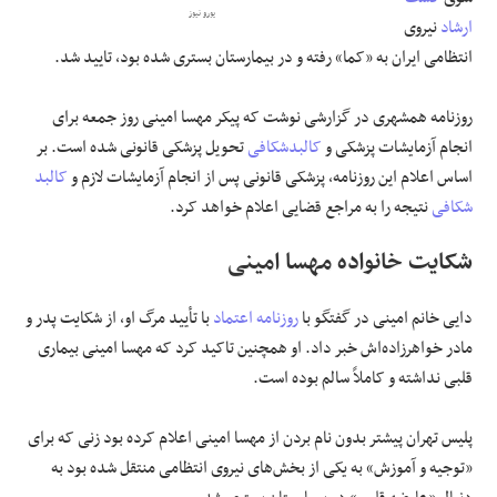
یورو نیوز
ارشاد
نیروی
علوم و فن آوری
انتظامی ایران به «کما» رفته و در بیمارستان بستری شده بود، تایید شد.
فرهنگی و هنری
روزنامه همشهری در گزارشی نوشت که پیکر مهسا امینی روز جمعه برای
انجام آزمایشات پزشکی و
کالبدشکافی
تحویل پزشکی قانونی شده است. بر
مقالات
اساس اعلام این روزنامه، پزشکی قانونی پس از انجام آزمایشات لازم و
کالبد
شکافی
نتیجه را به مراجع قضایی اعلام خواهد کرد.
شکایت خانواده مهسا امینی
دایی خانم امینی در گفتگو با
روزنامه اعتماد
با تأیید مرگ او، از شکایت پدر و
مادر خواهرزاده‌اش خبر داد. او همچنین تاکید کرد که مهسا امینی بیماری
قلبی نداشته و کاملاً سالم بوده است.
پلیس تهران پیشتر بدون نام بردن از مهسا امینی اعلام کرده بود زنی که برای
«توجیه و آموزش» به یکی از بخش‌های نیروی انتظامی منتقل شده بود به