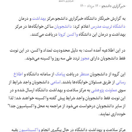
خبرگزاری دانشجو
خبرگزاری دانشجو
- ۱۴ مرداد ۱۴۰۰
علوم و فن آوری
به گزارش خبرنگار دانشگاه خبرگزاری دانشجو،مرکز
بهداشت
و درمان
دانشگاه تربیت مدرس
اعلام کرد:
دانشجویان
ساکن خوابگاه‌ها در مرکز
فرهنگی و هنری
بهداشت و درمان این دانشگاه
واکسن
کرونا
دریافت می‌کنند.
مقالات
در این اطلاعیه آمده است: به دلیل محدودیت تعداد واکسن، در این نوبت
فقط دانشجویان دارای
مجوز
تردد طی سه روز واکسینه می‌شوند.
این گروه از دانشجویان
منتظر
دریافت
پیامک
از سامانه دانشگاه و
اطلاع
رسانی
از طریق مسئولان خوابگاه‌ها باشند.
اسامی
دانشجویان واجد شرایط از
سوی
معاونت پژوهشی
به مرکز سلامت و بهداشت دانشگاه ارسال شده و در
این نوبت فقط دانشجویان واجد شرایط پیش گفته واکسینه خواهند شد؛ لذا
از سایر دانشجویان درخواست می‌شود از مراجعه به محل واکسیاسیون جدا"
خودداری نمایند.
مرکز سلامت و بهداشت دانشگاه در حال پیگیری انجام
واکسیناسیون
بقیه