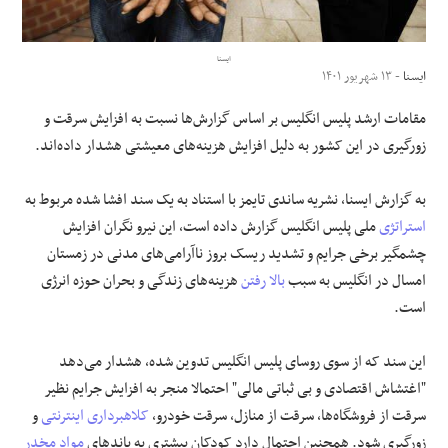
علوم و فن آوری
ایسنا
ایسنا
- ۱۳ شهریور ۱۴۰۱
فرهنگی و هنری
مقامات ارشد پلیس انگلیس بر اساس گزارش‌ها نسبت به افزایش سرقت و
زورگیری در این کشور به دلیل افزایش هزینه‌های معیشتی هشدار داده‌اند.
مقالات
به گزارش ایسنا، نشریه ساندی تایمز با استناد به یک سند افشا شده مربوط به
استراتژی
ملی پلیس انگلیس گزارش داده است، این نیرو نگران افزایش
چشمگیر برخی جرایم و تشدید ریسک بروز ناآرامی‌های مدنی در زمستان
امسال در انگلیس به سبب
بالا رفتن
هزینه‌های زندگی و بحران حوزه انرژی
است.
این سند که از سوی روسای پلیس انگلیس تدوین شده، هشدار می‌دهد
"اغتشاش اقتصادی و بی ثباتی مالی" احتمالا منجر به افزایش جرایم نظیر
سرقت از فروشگاه‌ها، سرقت از منازل، سرقت خودرو،
کلاهبرداری
اینترنتی
و
زورگیری شود. همچنین احتمال دارد کودکان بیشتری به باندهای
مواد مخدر