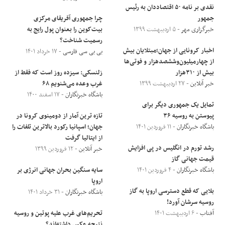
نقدی بر نامه ۵۰ اقتصاددان به رئیس
جمهور
چرا جمهوری آفریقای مرکزی
خبرگزاری مهر
- ۵ اردیبهشت ۱۳۹۹
بیت‌کوین را بعنوان پول رایج به
رسمیت شناخت؟
اخبار کرونایی از جهان؛مبتلایان بیش
بی بی سی فارسی
- ۱۷ خرداد ۱۴۰۱
از چهارمیلیون‌وششصدهزار و فوتی‌ها
بیش از ۳۱۰هزار
زلنسکی: سیزده روز است که فقط از
خبر آنلاین
- ۲۷ اردیبهشت ۱۳۹۹
غرب وعده می‌شنویم ۶۸
باشگاه خبرنگاران
- ۱۷ اسفند ۱۴۰۰
تمایل یک جمهوری دیگر برای
پیوستن به روسیه ۳۶
تازه ترین آمار از دومینوی کرونا در
باشگاه خبرنگاران
- ۱۱ فروردین ۱۴۰۱
جهان؛ اسپانیا رکورد بالاترین تلفات را
از ایتالیا گرفت
رشد تورم در انگلیس در پی افزایش
خبر آنلاین
- ۱۲ فروردین ۱۳۹۹
قیمت جهانی گاز
باشگاه خبرنگاران
- ۴ فروردین ۱۴۰۱
سایه سنگین بحران جهانی انرژی بر
اروپا
بلایی که قطع دسترسی اروپا به گاز
باشگاه خبرنگاران
- ۳۱ خرداد ۱۴۰۱
روسیه سرشان آورد!
آفتاب
- ۶ اردیبهشت ۱۴۰۱
تحریم‌های غرب علیه پوتین و روسیه
نتیجه عکس داشته‌اند؟