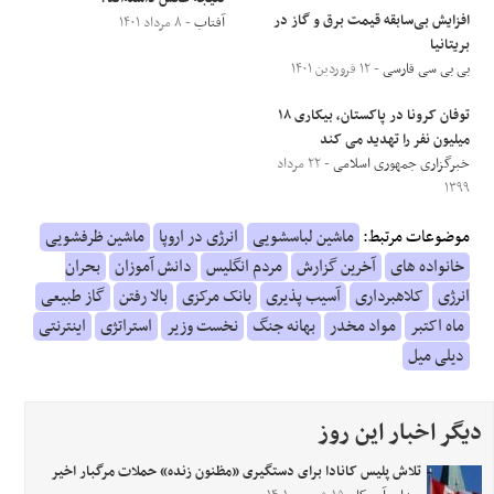
افزایش بی‌سابقه قیمت برق و گاز در
آفتاب
- ۸ مرداد ۱۴۰۱
بریتانیا
بی بی سی فارسی
- ۱۲ فروردین ۱۴۰۱
توفان کرونا در پاکستان، بیکاری ۱۸
میلیون نفر را تهدید می کند
خبرگزاری جمهوری اسلامی
- ۲۲ مرداد
۱۳۹۹
موضوعات مرتبط:
ماشین لباسشویی
انرژی در اروپا
ماشین ظرفشویی
خانواده های
آخرین گزارش
مردم انگلیس
دانش آموزان
بحران
انرژی
کلاهبرداری
آسیب پذیری
بانک مرکزی
بالا رفتن
گاز طبیعی
ماه اکتبر
مواد مخدر
بهانه جنگ
نخست وزیر
استراتژی
اینترنتی
دیلی میل
دیگر اخبار این روز
تلاش پلیس کانادا برای دستگیری «مظنون زنده» حملات مرگبار اخیر