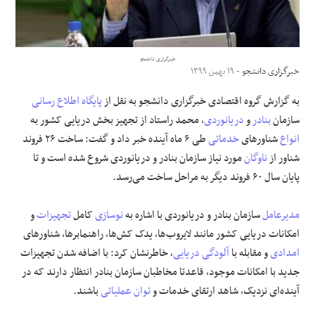
علوم و فن آوری
خبرگزاری دانشجو
فرهنگی و هنری
خبرگزاری دانشجو
- ۱۹ بهمن ۱۳۹۹
به گزارش گروه اقتصادی خبرگزاری دانشجو به نقل از
پایگاه اطلاع رسانی
مقالات
سازمان
بنادر
و
دریانوردی
، محمد راستاد از تجهیز بخش دریایی کشور به
انواع
شناور‌های
خدماتی
طی ۶ ماه آینده خبر داد و گفت: ساخت ۲۶ فروند
شناور از
ناوگان
مورد نیاز سازمان بنادر و دریانوردی شروع شده است و تا
پایان سال ۶۰ فروند دیگر به مراحل ساخت می‌رسد.
مدیرعامل
سازمان بنادر و دریانوردی با اشاره به
نوسازی
کامل
تجهیزات
و
امکانات دریایی کشور مانند لایروب‌ها، یدک کش‌ها، راهنمابرها، شناور‌های
امدادی
و مقابله با
آلودگی دریایی
، خاطرنشان کرد: با اضافه شدن تجهیزات
جدید با امکانات موجود، قاعدتا مخاطبان سازمان بنادر انتظار دارند که در
آینده‌ای نزدیک، شاهد ارتقای خدمات و
توان عملیاتی
باشند.