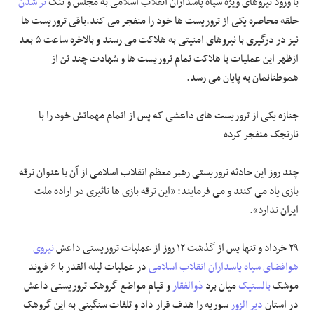
با ورود نیروهای ویژه سپاه پاسداران انقلاب اسلامی به مجلس و تنگ
تر شدن
حلقه محاصره یکی از تروریست ها خود را منفجر می کند.باقی تروریست ها
نیز در درگیری با نیروهای امنیتی به هلاکت می رسند و بالاخره ساعت ۵ بعد
ازظهر این عملیات با هلاکت تمام تروریست ها و شهادت چند تن از
هموطنانمان به پایان می رسد.
جنازه یکی از تروریست های داعشی که پس از اتمام مهماتش خود را با
نارنجک منفجر کرده
چند روز این حادثه تروریستی رهبر معظم انقلاب اسلامی از آن با عنوان ترقه
بازی یاد می کنند و می فرمایند: «این ترقه بازی ها تاثیری در اراده ملت
ایران ندارد».
۲۹ خرداد و تنها پس از گذشت ۱۲ روز از عملیات تروریستی داعش
نیروی
هوافضای سپاه پاسداران انقلاب اسلامی
در عملیات لیله القدر با ۶ فروند
موشک
بالستیک
میان برد
ذوالفقار
و قیام مواضع گروهک تروریستی داعش
در استان
دیر الزور
سوریه را هدف قرار داد و تلفات سنگینی به این گروهک