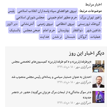
اخبار مرتبط
موضوعات مرتبط:
نیروی هوافضای سپاه پاسداران انقلاب اسلامی
پلیس
راهور تهران بزرگ
حرم مطهر امام خمینی
مجلس شورای اسلامی
گروهک تروریستی
نیروی انتظامی
نیروی زمینی
آتش‌نشانی
دیر الزور
شاهین شهر
ذوالفقار
بهارستان
حرم امام
صحن مجلس
بالستیک
عملیات
گروگان
شبستان
تر شدن
هدایت
دیگر اخبار این روز
«پرطرفدارترین» و «کم طرفدارترین» کمیسیون‌های تخصصی مجلس
خبرگزاری مهر
- ۱۸ خرداد ۱۳۹۹
احدیان به عنوان دستیار سیاسی و رسانه‌ای رئیس مجلس منصوب شد
خبرگزاری مهر
- ۱۸ خرداد ۱۳۹۹
«در سوگ‌ ماندگی» از تبعات مرگ عزیزان می‌گوید/ حضور در «عصر
جدید»
خبرگزاری مهر
- ۱۸ خرداد ۱۳۹۹