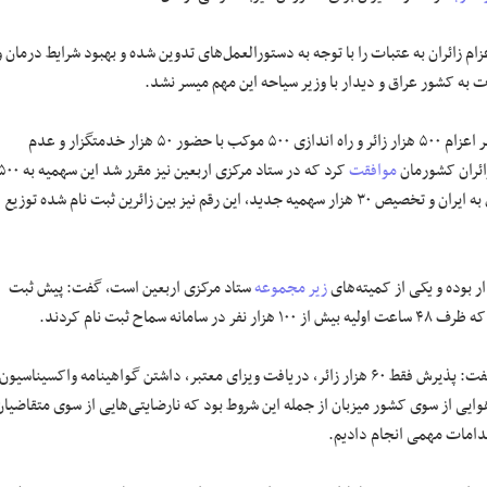
ام زائران به عتبات را با توجه به دستورالعمل‌های تدوین شده و بهبود شرایط درمان و
 به کشور عراق و دیدار با وزیر سیاحه این مهم میسر نشد.
رشیدیان با اشاره به برنامه ریزی برای اربعین امسال و پیشنهاد سفیر کشور مبنی بر اعزام ۵۰۰ هزار زائر و راه اندازی ۵۰۰ موکب با حضور ۵۰ هزار خدمتگزار و عدم
موافقت
کرد که در ستاد مرکزی اربعین نیز مقرر شد این سهمیه
عتبات اختصاص یابد که با سفر نخست وزیر عراق به ایران و تخصیص ۳۰ هزار سهمیه جدید، این رقم نیز بین زائرین ثبت نام شده توزیع
ر بوده و یکی از کمیته‌های
زیر مجموعه
ستاد مرکزی اربعین است، گفت: پیش ثبت
عراق و تعیین شروطی برای این سفر گفت: پذیرش فقط ۶۰ هزار زائر، دریافت ویزای معتبر، داشتن گواهینامه واکسیناسیون
قبل از اعزام و الزام به سفر هوایی از سوی کشور میزبان از جمله این شروط بود که نارضایتی‌هایی از سوی متقاضیا
اقدامات مهمی انجام دادیم.