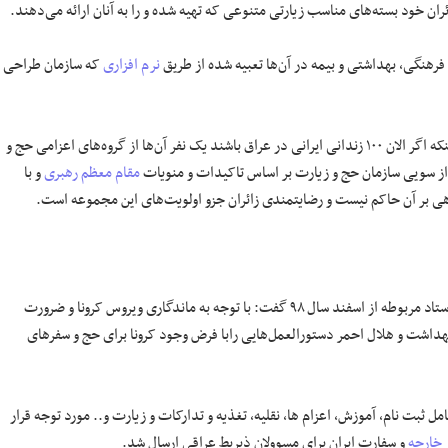
ئران خود بسته‌های مناسب زیارتی متنوعی که تهیه شده و را به آنان ارائه می‌دهند.
فرهنگی، بهداشتی و بیمه در آن‌ها تعبیه شده از طریق
نرم افزاری
که سازمان طراحی
در عراق مبنی بر اینکه اگر الان ۱۰۰ زندانی ایرانی در عراق باشند یک نفر آن‌ها از گروه‌های اعزامی حج و
و از سویی سازمان حج و زیارت بر اساس تاکیدات و منویات
مقام معظم رهبری
و با
 بر آن حاکم نیست و رضایتمندی زائران جزو اولویت‌های این مجموعه است.
وی با اشاره به تعطیلی سفر‌های عتبات در پی بروز و ظهور ویروس کرونا و مصوبه ستاد مربوطه از اسفند سال ۹۸ گفت: با توجه به ماندگاری ویروس کرونا و ضرورت
داشت و هلال احمر دستورالعمل‌هایی رابا فرض وجود کرونا برای حج و سفر‌های
 ثبت نام، آموزش، اعزام ها، نقلیه، تغذیه و تدارکات و زیارت و.. مورد توجه قرار
 خارجه
و سفارت ایران برای مسوولان ذیربط عراقی ارسال شد.