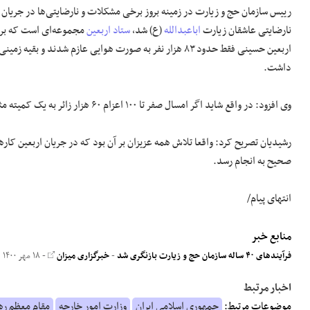
رییس سازمان حج و زیارت در زمینه بروز برخی مشکلات و نارضایتی‌ها در جری
نارضایتی عاشقان زیارت
اباعبدالله
(ع) شد،
ستاد اربعین
اربعین حسینی فقط حدود ۸۳ هزار نفر به صورت هوایی عازم شد
داشت.
وی افزود: در واقع شاید اگر امسال صفر تا ۱۰۰ اعزام ۶۰ هزار زائر به یک کمیته مثل حج و زیارت سپرده می‌شد امکان مدیریت منسجم و بهتر آن وجود داشت.
رشیدیان تصریح کرد: واقعا تلاش همه عزیزان بر آن بود که در جریان اربعین کاره
صحیح به انجام رسد.
انتهای پیام/
منابع خبر
فرآیند‌های ۴۰ ساله سازمان حج و زیارت بازنگری شد
-
خبرگزاری میزان
- ۱۸ مهر ۱۴۰۰
اخبار مرتبط
موضوعات مرتبط:
جمهوری اسلامی ایران
وزارت امور خارجه
مقام معظم ره