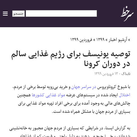
ایران
»
آرشیو اخبار
»
۱۳۹۹
»
فروردین ۱۳۹۹
توصیه‌ یونیسف برای رژیم غذایی سالم
سیاسی
در دوران کرونا
اقتصاد
تابناک
- ۱۳ فروردین ۱۳۹۹
با شیوع کروناویروس
در سراسر جهان
و خرید بی‌رویه توسط برخی از مردم،
ورزشی
اختلال
ایجاد شده در سیستم‌های عرضه
مواد غذایی
کشورها
همچنین
جهان
چالش‌های مالی به وجود آمده برای برخی افراد تهیه مواد غذایی برای
بسیاری از مردم جهان با مشکل همراه شده است.
اجتماعی
به گزارش ایسنا، در شرایطی که بسیاری از مردم جهان مجبور به خانه‌نشینی
حوادث
شده‌اند، برخی ترجیح می‌دهند به دلیل راحتی و قیمت کم از غذاهای