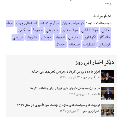
۱۳۹۹
اخبار مرتبط
موضوعات مرتبط:
در سراسر جهان
سرگرم کننده
اسیدهای چرب
مواد
معدنی
مواد غذایی
مواد مغذی
ماکارونی
معمولاً
جایگزین
ماندگار
نگهداری
دسترسی
انجماد
کودکان
کشورها
شیرینی
نوشیدن
اضطراب
صبحانه
اختلال
دیگر اخبار این روز
ایران با دو ویروس کرونا و ویروس تحریم‌ها می جنگد
خبرگزاری مهر
- ۱۳ فروردین ۱۳۹۹
جزییات مصوبات شورای شهر تهران برای مقابله با کرونا
تابناک
- ۱۳ فروردین ۱۳۹۹
اولویت‌ها و سیاست‌های سازمان نهضت سوادآموزی در سال ۱۳۹۹
خبرگزاری مهر
- ۱۳ فروردین ۱۳۹۹