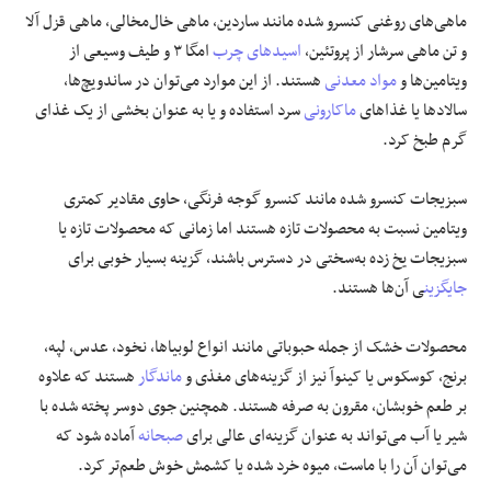
ماهی‌های روغنی کنسرو شده مانند ساردین، ماهی خال‌مخالی، ماهی قزل آلا
و تن ماهی سرشار از پروتئین،
اسیدهای چرب
امگا ۳ و طیف وسیعی از
ویتامین‌ها و
مواد معدنی
هستند. از این موارد می‌توان در ساندویچ‌ها،
سالادها یا غذاهای
ماکارونی
سرد استفاده و یا به عنوان بخشی از یک غذای
گرم طبخ کرد.
سبزیجات کنسرو شده مانند کنسرو گوجه فرنگی، حاوی مقادیر کمتری
ویتامین نسبت به محصولات تازه هستند اما زمانی که محصولات تازه یا
سبزیجات یخ زده به‌سختی در دسترس باشند، گزینه بسیار خوبی برای
جایگزین
ی آن‌ها هستند.
محصولات خشک از جمله حبوباتی مانند انواع لوبیاها، نخود، عدس، لپه،
برنج، کوسکوس یا کینوآ نیز از گزینه‌های مغذی و
ماندگار
هستند که علاوه
بر طعم خوبشان، مقرون به صرفه‌ هستند. همچنین جوی دوسر پخته شده با
شیر یا آب می‌تواند به عنوان گزینه‌ای عالی برای
صبحانه
آماده شود که
می‌توان آن را با ماست، میوه خرد شده یا کشمش خوش طعم‌تر کرد.