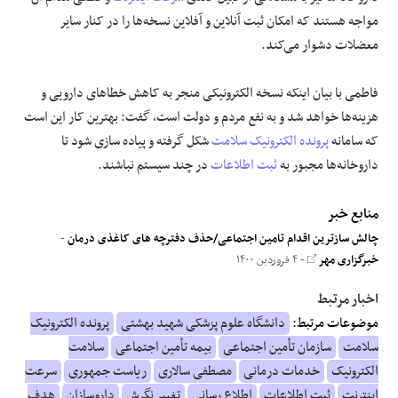
مواجه هستند که امکان ثبت آنلاین و آفلاین نسخه‌ها را در کنار سایر
معضلات دشوار می‌کند.
فاطمی با بیان اینکه نسخه الکترونیکی منجر به کاهش خطاهای دارویی و
هزینه‌ها خواهد شد و به نفع مردم و دولت است، گفت: بهترین کار این است
که سامانه
پرونده الکترونیک سلامت
شکل گرفته و پیاده سازی شود تا
داروخانه‌ها مجبور به
ثبت اطلاعات
در چند سیستم نباشند.
منابع خبر
چالش سازترین اقدام تامین اجتماعی/حذف دفترچه های کاغذی درمان
-
خبرگزاری مهر
- ۴ فروردین ۱۴۰۰
اخبار مرتبط
موضوعات مرتبط:
دانشگاه علوم پزشکی شهید بهشتی
پرونده الکترونیک
سلامت
سازمان تأمین اجتماعی
بیمه تأمین اجتماعی
سلامت
الکترونیک
خدمات درمانی
مصطفی سالاری
ریاست جمهوری
سرعت
اینترنت
ثبت اطلاعات
اطلاع رسانی
تغییر نگرش
داروسازان
هدف