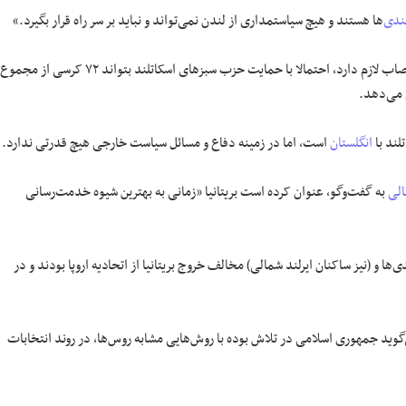
ندی
‌ها هستند و هیچ سیاستمداری از لندن نمی‌تواند و نباید بر سر راه قرار بگیرد.»
اگرچه حزب ملی اسکاتلند برای تثبیت اکثریت پارلمانی یک کرسی کمتر از حد نصاب لازم دارد، احتمالا با حمایت حزب سبزهای اسکاتلند بتواند ٧٢ کرسی از مجموع
لند با
انگلستان
است، اما در زمینه دفاع و مسائل سیاست خارجی هیچ قدرتی ندارد.
الی
به گفت‌وگو، عنوان کرده است بریتانیا «زمانی به بهترین شیوه خدمت‌رسانی
ها و (نیز ساکنان ایرلند شمالی) مخالف خروج بریتانیا از اتحادیه اروپا بودند و در
گوید جمهوری اسلامی در تلاش بوده با روش‌هایی مشابه روس‌ها، در روند انتخابات