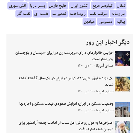
انتقال
کیلومتر مربع
کشور ایران
خلیج فارس
بستر دریا
آتش سوزی
در رسانه
شرکت نفت
زیرساخت
تعمیرات
هسته ای
نفت گاز
بیانیه
دسترسی
میادین
دیگر اخبار این روز
افزایش خانوارهای دارای سرپرست زن در ایران؛ سیستان و بلوچستان
رکورددار است
صدای آمریکا
- ۱۱ دی ۱۴۰۰
یک نهاد حقوق بشری: ۵۲ کولبر در ایران در یک سال گذشته کشته
شدند
صدای آمریکا
- ۱۱ دی ۱۴۰۰
وضعیت مسکن در ایران؛ افزایش صعودی قیمت مسکن و اجاره‌بها
صدای آمریکا
- ۱۱ دی ۱۴۰۰
اعتراض‌ها به عزل روحانی اهل سنت از امامت جمعه آزادشهر برای
دومین هفته ادامه یافت