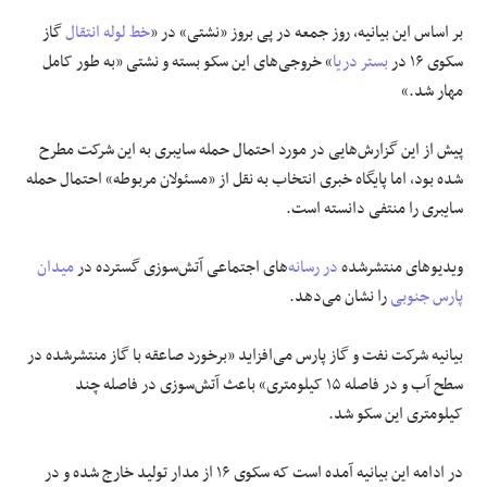
بر اساس این بیانیه، روز جمعه در پی بروز «نشتی» در «
خط لوله انتقال
گاز
علوم و فن آوری
سکوی ۱۶ در
بستر دریا
» خروجی‌های این سکو بسته و نشتی «به طور کامل
مهار شد.»
فرهنگی و هنری
پیش از این گزارش‌هایی در مورد احتمال حمله سایبری به این شرکت مطرح
مقالات
شده بود، اما پایگاه خبری انتخاب به نقل از «مسئولان مربوطه» احتمال حمله
سایبری را منتفی دانسته است.
ویدیوهای منتشرشده
در رسانه
‌های اجتماعی آتش‌سوزی گسترده‌ در
میدان
پارس جنوبی
را نشان می‌دهد.
بیانیه شرکت نفت و گاز پارس می‌افزاید «برخورد صاعقه با گاز منتشرشده در
سطح آب و در فاصله ۱۵ کیلومتری» باعث آتش‌سوزی در فاصله چند
کیلومتری این سکو شد.
در ادامه این بیانیه آمده است که سکوی ۱۶ از مدار تولید خارج شده و در