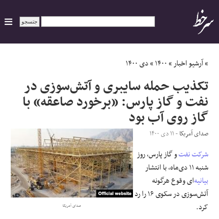
ایران
»
آرشیو اخبار
»
۱۴۰۰
»
دی ۱۴۰۰
تکذیب حمله سایبری و آتش‌سوزی در
سیاسی
نفت و گاز پارس: «برخورد صاعقه» با
گاز روی آب بود
اقتصاد
صدای آمریکا
- ۱۱ دی ۱۴۰۰
ورزشی
شرکت نفت
و گاز پارس، روز
جهان
شنبه ١١ دی‌ماه، با انتشار
بیانیه
‌ای وقوع هرگونه
اجتماعی
آتش‌سوزی در سکوی ۱۶ را رد
کرد.
صدای آمریکا
حوادث