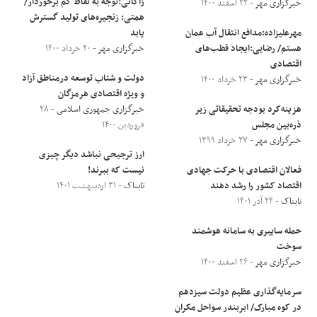
زاکانی:توجه به نقاط کم برخوردار/
خبرگزاری مهر
- ۲۲ اسفند ۱۴۰۰
همتی: زنجیره‌های تولید گسترش
مهرعلیزاده:مدافع انتقال آب عمان
یابد
هستم/ رضایی:ایجاد قطب‌های
خبرگزاری مهر
- ۲۰ خرداد ۱۴۰۰
اقتصادی
دولت و شتاب توسعه درمناطق آزاد
خبرگزاری مهر
- ۲۳ خرداد ۱۴۰۰
و ویژه اقتصادی هرمزگان
هزینه‌کرد بودجه تحقیقاتی زیر
خبرگزاری جمهوری اسلامی
- ۲۸
ذره‌بین مجلس
فروردین ۱۴۰۰
خبرگزاری مهر
- ۲۷ خرداد ۱۳۹۹
ارز ترجیحی نباشد دیگر چیزی
فعالان اقتصادی با حرکت جهادی
نیست که ببرند!
اقتصاد کشور را رشد دهند
تابناک
- ۳۱ اردیبهشت ۱۴۰۱
تابناک
- ۲۴ آذر ۱۴۰۱
حمله سایبری به سامانه هوشمند
سوخت
خبرگزاری مهر
- ۲۶ اسفند ۱۴۰۰
سرمایه‌گذاری عظیم دولت سیزدهم
در کوه مبارک/ ابربندر سواحل مکران