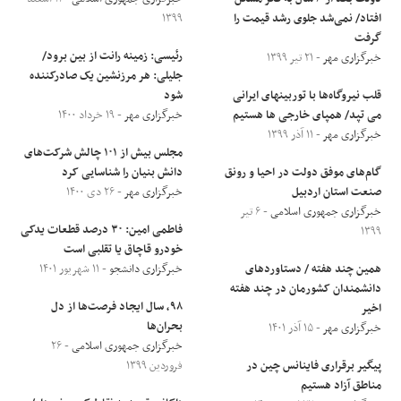
افتاد/ نمی‌شد جلوی رشد قیمت را
۱۳۹۹
گرفت
رئیسی: زمینه‌ رانت از بین برود/
خبرگزاری مهر
- ۲۱ تیر ۱۳۹۹
جلیلی: هر مرزنشین یک صادرکننده
قلب نیروگاه‌ها با توربینهای ایرانی
شود
می تپد/ همپای خارجی ها هستیم
خبرگزاری مهر
- ۱۹ خرداد ۱۴۰۰
خبرگزاری مهر
- ۱۱ آذر ۱۳۹۹
مجلس بیش از ۱۰۱ چالش شرکت‌های
گام‌های موفق دولت در احیا و رونق
دانش بنیان را شناسایی کرد
صنعت استان اردبیل‌
خبرگزاری مهر
- ۲۶ دی ۱۴۰۰
خبرگزاری جمهوری اسلامی
- ۶ تیر
فاطمی امین: ۳۰ درصد قطعات یدکی
۱۳۹۹
خودرو قاچاق یا تقلبی است
همین چند هفته / دستاوردهای
خبرگزاری دانشجو
- ۱۱ شهریور ۱۴۰۱
دانشمندان کشورمان در چند هفته
۹۸، سال ایجاد فرصت‌ها از دل
اخیر
بحران‌ها
خبرگزاری مهر
- ۱۵ آذر ۱۴۰۱
خبرگزاری جمهوری اسلامی
- ۲۶
پیگیر برقراری فاینانس چین در
فروردین ۱۳۹۹
مناطق آزاد هستیم