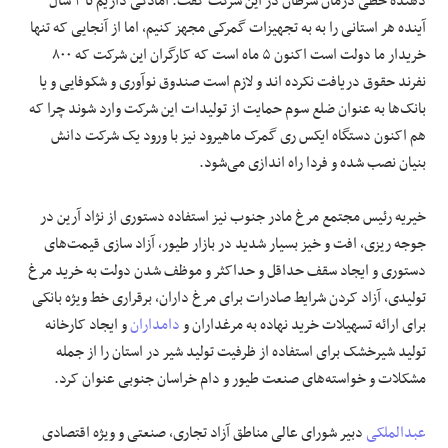
دهنده خطی درمان سرطان در این شرکت گفت: آمادگی داریم تا ۳ سال
آینده هر استانی را به به تجهیزات گمرکی مجهز کنیم، اما از آنجایی که تنها
خریدار ما دولت است اکنون ۵ ماه است که کارگران این شرکت که ۸۰۰
نفرند حقوق دریافت نکرده اند و لازم است صندوق نوآوری و شکوفایی و یا
بانک‌ها به عنوان ضلع سوم حمایت از تولیدات این شرکت وارد شوند چرا که
هم اکنون دستگاه ایکس ری گمرک ماهیرود نیز با ورود یک شرکت دانش
بنیان نصب شده و فردا راه اندازی می‌شود.
خیریه رئیس مجتمع مرغ مادر جنوب نیز استفاده دستوری از نژاد آرین در
جوجه ریزی، افت و خیز بسیار شدید در بازار طیور، آزاد سازی قیمت‌های
دستوری و ایجاد سقف حداقل و حداکثر و موظف شدن دولت به خرید مرغ
تولیدی، آزاد کردن شرایط صادرات برای مرغ داران، برقراری خط ویژه بانکی
برای ارائه تسهیلات خرید نهاده به مرغداران و
دامداران
و ایجاد کارخانه
تولید شیرخشک برای استفاده از ظرفیت تولید شیر در استان را از جمله
مشکلات و خواسته‌های صنعت طیور و دام خراسان جنوبی عنوان کرد.
عبدالملکی
دبیر شورای عالی مناطق آزاد تجاری، صنعتی و ویژه اقتصادی