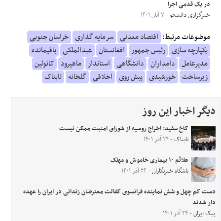
در یک‌ قدمی اجرا
خبرگزاری دانشجو
- ۷ آبان ۱۴۰۱
موضوعات مرتبط:
اقتصاد معدنی
سرمایه گذاری
خراسان جنوبی
یکپارچه سازی
رئیس جمهور
افغانستان
عبدالملکی
باقیمانده
مدیرعامل
دامداران
دانشگاهی
استاندار
ماهیرود
کائولین
زیرساخت
خورشیدی
پیش روی
اخلاقی
گلخانه
تابناک
دیگر اخبار این روز
کاخ سفید: اخراج روسیه از شورای امنیت ممکن نیست
تابناک
- ۲۴ آذر ۱۴۰۱
علائم ۱۰ بیماری خاموش و مهلک
باشگاه خبرنگاران
- ۲۴ آذر ۱۴۰۱
دست کم چهل و شش نماینده فرانسوی کفالت معترضان زندانی در ایران را عهده
دار شدند
پیک ایران
- ۲۴ آذر ۱۴۰۱