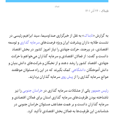
تابناک
علوم و فن آوری
تابناک
- ۲۴ آذر ۱۴۰۱
فرهنگی و هنری
به گزارش «
تابناک
» به نقل از خبرگزاری صداوسیما، سید ابراهیم رئیسی در
مقالات
نشست طلایه داران پیشرفت ایران ویژه فرصت‌های
سرمایه گذاری
و توسعه
اقتصادی، در بیرجند، حرکت جهادی را نیاز امروز کشور در بخش اقتصاد
دانست و گفت: از فعالان اقتصادی و سرمایه گذاران می‌خواهم با حرکت
جهادی، اقتصاد کشور را رشد دهند و از نخبگان و شرکت‌های دانش بنیان و
دانش آموختگان
دانشگاهی
کمک بگیرند که در این راه مسئولان موظفند
موانع سرمایه گذاری را از
پیش روی
سرمایه گذاران بردارند.
رئیس جمهور
یکی از مشکلات سرمایه گذاری در
خراسان جنوبی
را نیز
ناشناخته بودن ظرفیت‌های سرمایه گذاری استان برای فعالان اقتصادی و
سرمایه گذاران دانست و بر همت مضاعف مسئولان خراسان جنوبی در
شناساندن این ظرفیت‌ها به فعالان بخش اقتصادی تأکید کرد.