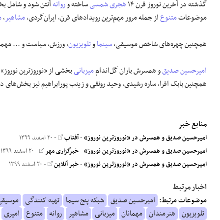
گذشته در آخرین نوروز قرن ۱۴
هجری شمسی
ساخته و
روانه
آنتن شود و شامل بخ
موضوعات
متنوع
از جمله مرور مهم‌ترین رویدادهای قرن، ایران‌گردی،
مشاهیر
،
م
همچنین چهره‌های شاخص موسیقی،
سینما
و
تلویزیون
، ورزش، سیاست و ... مهم
امیرحسین صدیق
و همسرش باران گل‌اندام
میزبانی
بخشی از «نوروزترین نوروز» 
همچنین بابک افرا، ساره رشیدی، وحید رونقی و زینب پورابراهیم نیز بخش‌های دیگ
منابع خبر
امیرحسین صدیق و همسرش در «نوروزترین نوروز»
-
آفتاب
- ۲۰ اسفند ۱۳۹۹
امیرحسین صدیق و همسرش در «نوروزترین نوروز»
-
خبرگزاری مهر
- ۲۰ اسفند ۱۳۹۹
امیرحسین صدیق و همسرش در «نوروزترین نوروز»
-
خبر آنلاین
- ۲۰ اسفند ۱۳۹۹
اخبار مرتبط
موضوعات مرتبط:
امیرحسین صدیق
شبکه پنج سیما
تهیه کنندگی
موسیقی
تلویزیون
هنرمندان
مهمانان
میزبانی
مشاهیر
روانه
متنوع
امیری