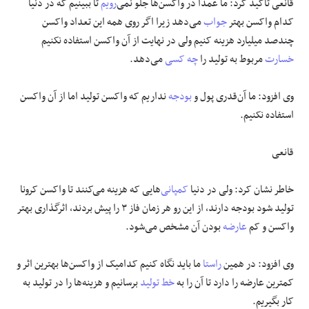
قانعی تاکید کرد: ما عمداً در واکسن‌ها جلو نمی‌
رویم
تا ببینیم که در دنیا
کدام واکسن بهتر
جواب
می‌دهد زیرا اگر روی همه این تعداد واکسن
چندصد میلیارد هزینه کنیم ولی
در نهایت
از آن واکسن استفاده نکنیم
خسارت
مربوط به تولید را
چه کسی
می‌دهد.
وی افزود: ما
آن‌قدری
پول و
بودجه
نداریم که واکسن
تولید اما
از آن واکسن
استفاده نکنیم.
قانعی
خاطر نشان کرد: ولی در دنیا
کمپانی
‌هایی که هزینه می‌کنند تا واکسن کرونا
تولید شود بودجه دارند، از این رو هر
زمان
فاز ۳ را پیش بردند، اثرگذاری بهتر
واکسن و کم
عارضه
بودن آن مشخص می‌شود.
وی افزود: در همین
راستا
ما باید نگاه کنیم کدامیک از واکسن‌ها بهترین اثر و
کمترین عارضه را دارد تا آن را به
خط تولید
برسانیم و هزینه‌ها را در تولید به
کار بگیریم.