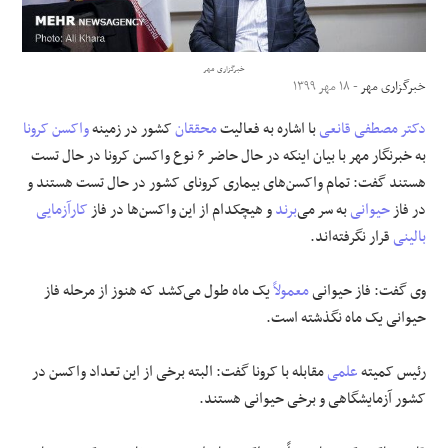
علوم و فن آوری
خبرگزاری مهر
خبرگزاری مهر
- ۱۸ مهر ۱۳۹۹
فرهنگی و هنری
دکتر
مصطفی
قانعی
با اشاره به فعالیت
محققان
کشور در زمینه
واکسن
کرونا
مقالات
به خبرنگار مهر با بیان اینکه
در حال حاضر
۶ نوع واکسن کرونا در حال
تست
هستند گفت: تمام واکسن‌های بیماری
کرونای
کشور در حال
تست
هستند و
در فاز
حیوانی
به سر می‌
برند
و هیچکدام از این واکسن‌ها در فاز
کارآزمایی
بالینی
قرار نگرفته‌اند.
وی گفت: فاز حیوانی
معمولاً
یک ماه طول می‌کشد که هنوز از مرحله
فاز
حیوانی یک ماه
نگذشته
است.
رئیس کمیته
علمی
مقابله با کرونا گفت: البته برخی از این تعداد واکسن در
کشور آزمایشگاهی و برخی حیوانی هستند.