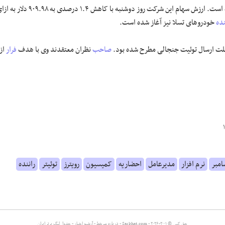
انتشار خبر صدور این احضاریه موجب کاهش ۱.۴ درصدی ارزش سهام تسلا شده است. ارزش سهام این شرکت روز دوشنبه با کاهش ۱.۴ درصدی به ۹.۹۸
نده
خودروهای تسلا نیز آغاز شده است.
علت ارسال توئیت جنجالی مطرح شده بود.
صاحب
نظران معتقدند وی با هدف
فرار
از
امبر
نرم افزار
مدیرعامل
احضاریه
کمیسیون
رویترز
توئیتر
راننده
حق کپی © ۲۰۰۱-۲۰۲۶ - Sarkhat.com -
درباره سرخط
-
آرشیو اخبار
-
جدول لیگ برتر ایران