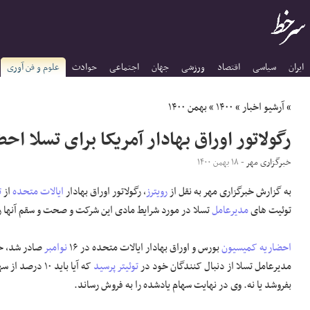
ایران
سیاسی
اقتصاد
ورزشی
جهان
اجتماعی
حوادث
علوم و فن آوری
»
آرشیو اخبار
»
۱۴۰۰
»
بهمن ۱۴۰۰
رگولاتور اوراق بهادار آمریکا برای تسلا اح
خبرگزاری مهر
- ۱۸ بهمن ۱۴۰۰
به گزارش خبرگزاری مهر به نقل از
رویترز
، رگولاتور اوراق بهادار
ایالات متحده
از
ت
توئیت های
مدیرعامل
تسلا در مورد شرایط مادی این شرکت و صحت و سقم آنها را
احضاریه
کمیسیون
بورس و اوراق بهادار ایالات متحده در ۱۶
نوامبر
مدیرعامل تسلا از دنبال کنندگان خود در
توئیتر
پرسید
که آیا باید ۱۰ د
بفروشد یا نه. وی در نهایت سهام یادشده را به فروش رساند.