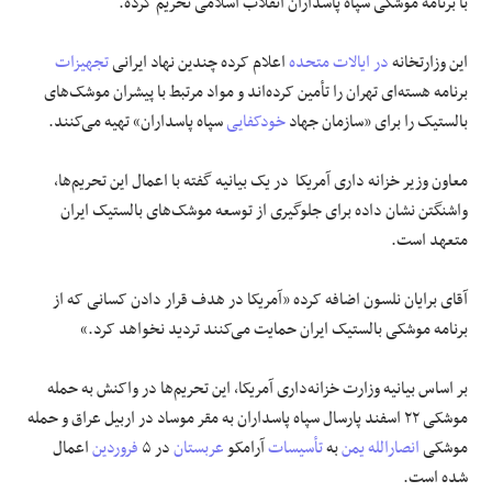
با برنامه موشکی سپاه پاسداران انقلاب اسلامی تحریم کرده.
علوم و فن آوری
این وزارتخانه
در ایالات متحده
اعلام کرده چندین نهاد ایرانی
تجهیزات
برنامه هسته‌ای تهران را تأمین کرد‌ه‌اند و مواد مرتبط با پیشران موشک‌های
فرهنگی و هنری
بالستیک را برای «سازمان جهاد
خودکفایی
سپاه پاسداران» تهیه می‌کنند.
مقالات
معاون وزیر خزانه داری آمریکا در یک بیانیه گفته با اعمال این تحریم‌ها،
واشنگتن نشان داده برای جلوگیری از توسعه موشک‌های بالستیک ایران
متعهد است.
آقای برایان نلسون اضافه کرده «آمریکا در هدف قرار دادن کسانی که از
برنامه موشکی بالستیک ایران حمایت می‌کنند تردید نخواهد کرد.»
بر اساس بیانیه وزارت خزانه‌داری آمریکا، این تحریم‌ها در واکنش به حمله
موشکی ۲۲ اسفند پارسال سپاه پاسداران به مقر موساد در اربیل عراق و حمله
موشکی
انصارالله یمن
به
تأسیسات
آرامکو
عربستان
در ۵
فروردین
اعمال
شده است.