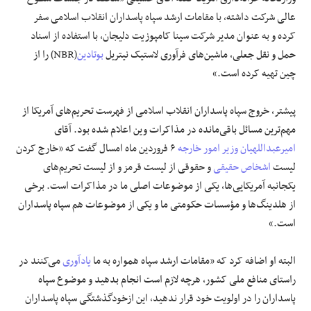
عالی شرکت داشته، با مقامات ارشد سپاه پاسداران انقلاب اسلامی سفر
کرده و به عنوان مدیر شرکت سینا کامپوزیت دلیجان، با استفاده از اسناد
حمل و نقل جعلی، ماشین‌های فرآوری لاستیک نیتریل
بوتادین
(NBR) را از
چین تهیه کرده است.»
پیشتر، خروج سپاه پاسداران انقلاب اسلامی از فهرست تحریم‌های آمریکا از
مهم‌ترین مسائل باقی‌مانده در مذاکرات وین اعلام شده بود. آقای
امیرعبداللهیان
وزیر امور خارجه
۶ فروردین ماه امسال گفت که «خارج کردن
لیست
اشخاص حقیقی
و حقوقی از لیست قرمز و از لیست تحریم‌های
یکجانبه آمریکایی‌ها، یکی از موضوعات اصلی ما در مذاکرات است. برخی
از هلدینگ‌ها و مؤسسات حکومتی ما و یکی از موضوعات هم سپاه پاسداران
است.»
البته او اضافه کرد که «مقامات ارشد سپاه همواره به ما
یادآوری
می‌کنند در
راستای منافع ملی کشور، هرچه لازم است انجام بدهید و موضوع سپاه
پاسداران را در اولویت خود قرار ندهید، این ازخودگذشتگی سپاه پاسداران