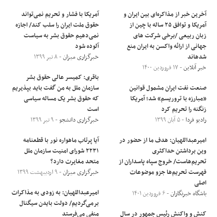
آخرین خبر از مذاکره‌ای بین ایران و
آمریکا با فشار و تحریم نمی‌تواند
آمریکا و توافق ۲۵ ساله با چین از
حقوق ملت ایران را سلب کند/ اجازه
زبان ربیعی /برخی شرکت های
نمی‌دهیم حقوق بشر به سیاست
جهانی از ارائه واکسن به ایران منع
آلوده شود
شدهاند
خبرگزاری میزان
- ۸ تیر ۱۳۹۹
خبر آنلاین
- ۱۷ فروردین ۱۴۰۰
باقری: کمیسر عالی حقوق بشر
صنعت نفت ایران مشمول قوانین
سازمان ملل به من گفت باید بپذیریم
«مبارزه با تروریسم» شد؛ آمریکا
که حقوق بشر یک مساله سیاسی
زنگنه را تحریم کرد
است
رادیو فردا
- ۵ آبان ۱۳۹۹
خبرگزاری دانشجو
- ۹ تیر ۱۳۹۹
امیرعبداللهیان: هدف ما از حضور در
آیا پرتاب ماهواره نور با قطعنامه
وین برداشتن حداکثری
۲۲۳۱ شورای امنیت سازمان ملل
تحریم‌هاست/ خروج سپاه پاسداران از
متحد مغایرت دارد؟
فهرست تحریم‌ها جزو موضوعات
خبرگزاری میزان
- ۹ اردیبهشت ۱۳۹۹
اصلی
امیرعبداللهیان: به زودی به مذاکرات
باشگاه خبرنگاران
- ۶ فروردین ۱۴۰۱
برمی‌گردیم/ دولت بایدن سیگنال
کنش و واکنش رئیس جمهور در سال
منفی می‌فرستد