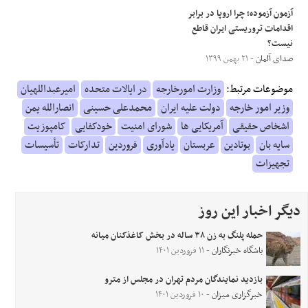
آزمون آزموده؛ چرا اروپا در برابر
اقدامات تروریستی ایران قاطع
نیست؟
صدای آلمان
- ۲۱ بهمن ۱۳۹۹
موضوعات مرتبط:
وزارت امورخارجه
در ایالات متحده
امیرعبداللهیان
وزیر امور خارجه
دولت علیه ایران
محمدعلی حسینی
انصارالله یمن
اشخاص حقیقی
آمریکایی ها
شورای امنیت
خودکفایی
کامپوزیت
سایه بان
بوتادین
عربستان
یادآوری
فروردین
تدارکات
تأسیسات
تجهیزات
دیگر اخبار این روز
حمله پلنگ به زن ۳۸ ساله در بخش کاغذکنان میانه
باشگاه خبرنگاران
- ۱۱ فروردین ۱۴۰۱
بازدید نمایندگان مردم تهران در مجلس از مترو
خبرگزاری میزان
- ۱۰ فروردین ۱۴۰۱