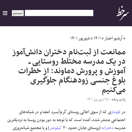
ایران
»
آرشیو اخبار
»
۱۴۰۱
»
شهریور ۱۴۰۱
ممانعت از ثبت‌نام دختران دانش‌آموز
سیاسی
در یک مدرسه مختلط روستایی ــ
آموزش و پرورش دماوند: از خطرات
اقتصاد
بلوغ جنسی زودهنگام جلوگیری
ورزشی
می‌کنیم
جهان
رادیو زمانه
- ۲۵ شهریور ۱۴۰۱
در
طومار
ی که از سوی اهالی روستای گرم‌آبسرد امضا و در شبکه‌های
اجتماعی
اجتماعی منتشر شده، آمده است که با توجه به دور بودن روستا به نزدیکترین
مدرسه
دخترانه
(روستای جابان حدود ٣٠
کیلومتر
) و یا مجتمع شبانه‌روزی
حوادث