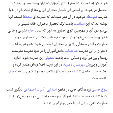
شهرکیلان (حدود ۶٠ کیلومتر) دانش‌آموزان دختران روستا مجبور به ترک
تحصیل می‌شوند. بر اساس این طومار دختران این روستا از ثبت نام در تنها
علوم و فن آوری
مدرسه
متوسطه
موجود در آن منع شده‌اند که مدرسه‌ای
مختلط
است. آنها
نوشته‌اند که این
ممانعت
باعث ترک تحصیل دختران، خانه نشینی و
فرهنگی و هنری
بی‌سوادی آنها و همچنین کوچ اجباری به شهر که عانل
اجاره
نشینی و خالی
شدن روستاست می‌شود و در صورت فرستادن دختران به مدارس دور،
مقالات
خطرات جاده و خستگی راه برای دختران ایجاد می‌شود. همچنین حذف
دختران از این مدرسه
حد نصاب
دانش‌آموزان را در تنها مدرسه متوسطه
روستا پایین می‌آورد و ممکن است باعث
تعطیلی
این مدرسه شود. اداره
آموزش و پرورش
شهرستان دماوند
در این زمینه اطلاعیه‌ای صادر کرده و
نوشته است: «اصل
تفکیک
جنیسیت لازم الاجرا بوده و تاکنون نیز به
تعویق
افتاده است.
بلوغ جنسی
زودهنگام، حتی در مقطع
ابتدایی
،
آسیب اجتماعی
دیگری است
که با تفکیک جنسیت دانش‌آموزان متوسطه و ابتدایی دور دوم می‌تواند از
خطرات ناشی از این امر تا حدی جلوگیری کند.»