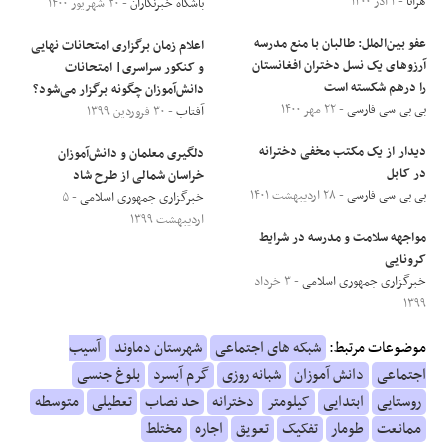
هرانا
- ۱ آذر ۱۴۰۰
باشگاه خبرنگاران
- ۲۰ شهریور ۱۴۰۰
عفو بین‌الملل: طالبان با منع مدرسه
اعلام زمان برگزاری امتحانات نهایی
آرزوهای یک نسل دختران افغانستان
و کنکور سراسری| امتحانات
را درهم شکسته است
دانش‌آموزان چگونه برگزار می‌شود؟
بی بی سی فارسی
- ۲۲ مهر ۱۴۰۰
آفتاب
- ۳۰ فروردین ۱۳۹۹
دیدار از یک مکتب مخفی دخترانه
دلگیری معلمان و دانش‌آموزان
در کابل
خراسان شمالی از طرح شاد
بی بی سی فارسی
- ۲۸ اردیبهشت ۱۴۰۱
خبرگزاری جمهوری اسلامی
- ۵
اردیبهشت ۱۳۹۹
مواجهه سلامت و مدرسه در شرایط
کرونایی
خبرگزاری جمهوری اسلامی
- ۳ خرداد
۱۳۹۹
موضوعات مرتبط:
شبکه های اجتماعی
شهرستان دماوند
آسیب
اجتماعی
دانش آموزان
شبانه روزی
گرم آبسرد
بلوغ جنسی
روستایی
ابتدایی
کیلومتر
دخترانه
حد نصاب
تعطیلی
متوسطه
ممانعت
طومار
تفکیک
تعویق
اجاره
مختلط