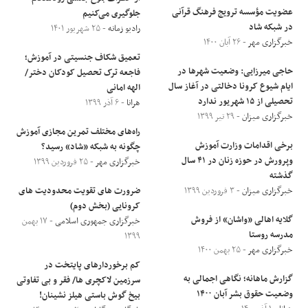
عضویت مؤسسه ترویج فرهنگ قرآنی
جلوگیری می‌کنیم
در شبکه شاد
رادیو زمانه
- ۲۵ شهریور ۱۴۰۱
خبرگزاری مهر
- ۲۶ آبان ۱۴۰۰
تعمیق شکاف جنسیتی در آموزش؛
حاجی میرزایی: وضعیت شهرها در
فاجعه ترک تحصیل کودکان دختر/
ایام شیوع کرونا دخالتی در آغاز سال
الهه امانی
تحصیلی از ۱۵ شهریور ندارد
هرانا
- ۶ آذر ۱۳۹۹
خبرگزاری میزان
- ۲۹ تیر ۱۳۹۹
راه‌های مختلف تمرین مجازی آموزش
برخی اقدامات وزارت آموزش
چگونه به شبکه «شاد» رسید؟
وپرورش در حوزه زنان در ۴۱ سال
خبرگزاری مهر
- ۲۵ فروردین ۱۳۹۹
گذشته
خبرگزاری میزان
- ۳ فروردین ۱۳۹۹
ضرورت های تقویت محدودیت های
کرونایی (بخش دوم)
گلایه اهالی «واشان» از فروش
خبرگزاری جمهوری اسلامی
- ۱۷ بهمن
مدرسه روستا
۱۳۹۹
خبرگزاری مهر
- ۲۵ بهمن ۱۴۰۰
کم برخوردار‌های پایتخت در
گزارش ماهانه؛ نگاهی اجمالی به
سرزمین لاکچری ها/ فقر و بی تفاوتی
وضعیت حقوق بشر آبان ۱۴۰۰
بیخ گوش باستی هیلز نشینان!