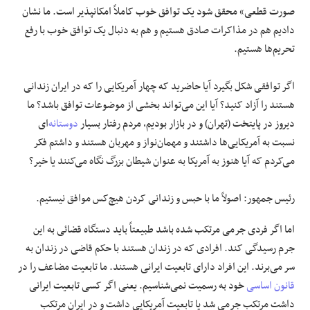
صورت قطعی» محقق شود یک توافق خوب کاملاً امکانپذیر است. ما نشان
دادیم هم در مذاکرات صادق هستیم و هم به دنبال یک توافق خوب با رفع
تحریم‌ها هستیم.
اگر توافقی شکل بگیرد آیا حاضرید که چهار آمریکایی را که در ایران زندانی
هستند را آزاد کنید؟ آیا این می‌تواند بخشی از موضوعات توافق باشد؟ ما
دیروز در پایتخت (تهران) و در بازار بودیم، مردم رفتار بسیار
دوستانه
‌ای
نسبت به آمریکایی‌ها داشتند و مهمان‌نواز و مهربان هستند و داشتم فکر
می‌کردم که آیا هنوز به آمریکا به عنوان شیطان بزرگ نگاه می‌کنند یا خیر؟
رئیس جمهور: اصولاً ما با حبس و زندانی کردن هیچ‌کس موافق نیستیم.
اما اگر فردی جرمی مرتکب شده باشد طبیعتاً باید دستگاه قضائی به این
جرم رسیدگی کند. افرادی که در زندان هستند با حکم قاضی در زندان به
سر می‌برند. این افراد دارای تابعیت ایرانی هستند. ما تابعیت مضاعف را در
قانون اساسی
خود به رسمیت نمی‌شناسیم. یعنی اگر کسی تابعیت ایرانی
داشت مرتکب جرمی شد یا تابعیت آمریکایی داشت و در ایران مرتکب