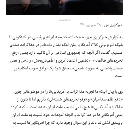
علوم و فن آوری
خبرگزاری مهر
خبرگزاری مهر
- ۲۸ شهریور ۱۴۰۱
فرهنگی و هنری
به گزارش خبرگزاری مهر، حجت الاسلام سید ابراهیم رئیسی در گفتگویی با
مقالات
شبکه تلویزیونی CBS آمریکا با بیان اینکه نشان داده‌ایم در مذاکرات صادق
هستیم، گفت: اگر آنچه که جمهوری اسلامی بر آن تاکید دارد یعنی «رفع
تحریم‌های ظالمانه»، «تضمین اعتمادآفرین و اطمینان‌بخش» و «حل و فصل
مسائل پادمانی به صورت قطعی» محقق شود یک توافق خوب امکانپذیر
است.
وی با بیان اینکه ما تجربه مذاکرات با آمریکایی‌ها را در موضوعاتی چون
«دفع ظلم صدامیان» و «رفع تحریم‌های هسته‌ای» داریم اما تاکنون از
مذاکره با آمریکایی‌ها هیچ نفعی نصیب ملت ایران نشده است، تاکید کرد:
یعنی آمریکایی‌ها در مذاکرات و انجام تعهدات خود نسبت به ملت ایران
پایبندی نشان ندادند و این سوال وجود دارد که چرا آمریکایی‌ها نسبت به