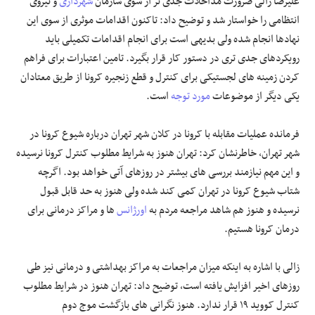
علیرضا زالی ضرورت مداخلات جدی تر از سوی سازمان
شهرداری
و نیروی
انتظامی را خواستار شد و توضیح داد: تاکنون اقدامات موثری از سوی این
نهادها انجام شده ولی بدیهی است برای انجام اقدامات تکمیلی باید
رویکردهای جدی تری در دستور کار قرار بگیرد. تامین اعتبارات برای فراهم
کردن زمینه های لجستیکی برای کنترل و قطع زنجیره کرونا از طریق معتادان
یکی دیگر از موضوعات
مورد توجه
است.
فرمانده عملیات مقابله با کرونا در کلان شهر تهران درباره شیوع کرونا در
شهر تهران، خاطرنشان کرد: تهران هنوز به شرایط مطلوب کنترل کرونا نرسیده
و این مهم نیازمند بررسی های بیشتر در روزهای آتی خواهد بود. اگرچه
شتاب شیوع کرونا در تهران کمی کند شده ولی هنوز به حد قابل قبول
نرسیده و هنوز هم شاهد مراجعه مردم به
اورژانس
ها و مراکز درمانی برای
درمان کرونا هستیم.
زالی با اشاره به اینکه میزان مراجعات به مراکز بهداشتی و درمانی نیز طی
روزهای اخیر افزایش یافته است، توضیح داد: تهران هنوز در شرایط مطلوب
کنترل کووید ۱۹ قرار ندارد. هنوز نگرانی های بازگشت موج دوم