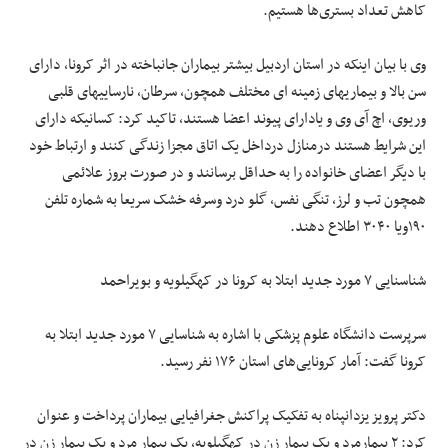
کاهش تعداد بستری‌ها هستیم.
وی با بیان اینکه در استان اردبیل بیشتر بیماران جانباخته در اثر کرونا، دارای
سن بالا و بیماریهای زمینه ای مختلف همچون، سرطان، نارساییهای قلبی
وریوی، اچ آی وی و یادارای پیوند اعضا هستند، تاکید کرد: کسانیکه دارای
این شرایط هستند درمنازل درداخل یک اتاق مجزا زندگی کنند و ارتباط خود
با دیگر اعضای خانواده را به حداقل برسانند و در صورت بروز علائمی
همچون تب و لرز، تنگی نفس، گلو درد وسرفه خشک سریعا به شماره تلفن
۱۹۰ویا ۳۰۴۰ اطلاع دهند.
شناسنایی ۷ مورد جدید ابتلا به کرونا در کهگیلویه و بویراحمد
سرپرست دانشگاه علوم پزشکی با اشاره به شناسایی ۷ مورد جدید ابتلا به
کرونا گفت: آمار کرونایی‌های استان ۱۷۶ نفر رسید.
دکتر پرویز یزدانپناه به تفکیک پراکنش جغرافیایی بیماران پرداخت و عنوان
کرد: ۲ بیمارمرد و یک بیمار زن در کهگیلویه، یک بیمار مرد و یک بیمار زن در