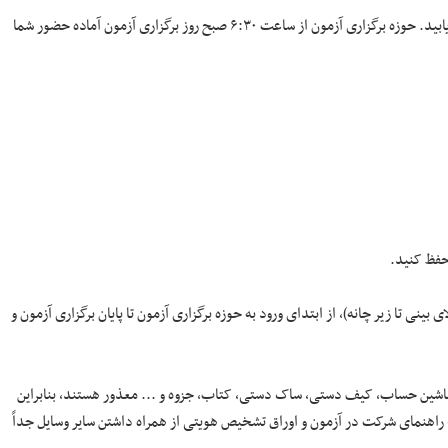
۱. زمان مناسب منزل تا حوزه امتحانی را برآورد و به موقع در محل آزمون حضور یابید. حوزه برگزاری آزمون از ساعت ۶:۳۰ صبح روز برگزاری آزمون آماده حضور شما
حفظ کنید.
ز آن (از بالای بینی تا زیر چانه)، از ابتدای ورود به حوزه برگزاری آزمون تا پایان برگزاری آزمون و
ه، ماشین حساب، کیف دستی، ساک دستی، کتاب، جزوه و ... معذور هستند، بنابراین
گ راهنمای شرکت در آزمون و اوراق تشخیص هویتی از همراه داشتن سایر وسایل جداً