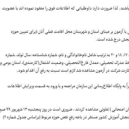
شند. لذا ضرورت دارد داوطلبانی که اطلاعات فوق را مفقود نموده ­اند با عضویت
ا آزمون بر مبنای استان و شهرستان محل اقامت فعلی آنان (برای تعیین حوزه
چنانچه مغایرتی در اطلاعات مندرج در بندهای ۱، ۲، ۴، ۵، ۶، ۱۰، ۱۲، ۱۳، ۱۴، ۱۶، ۱۷، ۱۸ و ۲۰ به ترتیب شامل نام‌خانوادگی و نام، شماره شناسنامه، سال تولد، شماره
خذ مدرک تحصیلی، معدل فارغ‌التحصیلی، وضعیت اشتغال(کارمندی)، استان بومی و
کارت شرکت در آزمون مشاهده شد لازم است نسبت به رفع آن اقدام شود.
اً به پایگاه اطلاع‌رسانی این سازمان مراجعه و با ورود به قسمت ویرایش اطلاعات
داوطلبان در صورتی که نسبت به بندهای ۳، ۷، ۹ و ۱۵ (جنس، دین، معلولیت، زبان امتحانی ) تفاوتی مشاهده کردند ، ضروری است د
از ساعت ۸:۳۰ تا ۱۲:۰۰ و بعدازظهر از ساعت ۱۴:۰۰ تا ۱۸:۰۰ به نماینده سازمان سنجش آموزش کشور مستقر در باجه رفع نقص حوزه مربوط (براساس جدول شماره ۲)