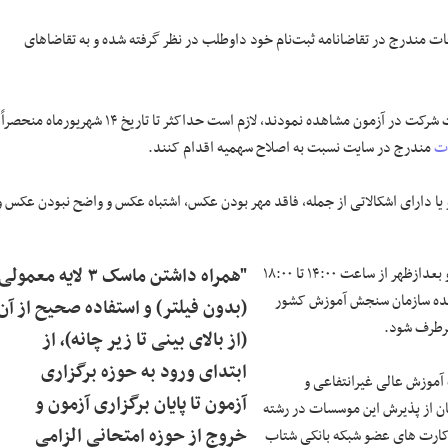
 مندرج در تقاضانامه ثبت‌نام خود داوطلب در نظر گرفته شده و به تقاضاهای
چنانچه داوطلبان مغایرتی در اطلاعات مندرج در سهمیه ثبت‌نامی (بند ۸) کارت شرکت در آزمون مشاهده نمودند، لازم است حداکثر تا تاریخ ۱۴ شهریورماه منحصراً
ت
مندرج در سایت نسبت به اصلاح سهمیه اقدام کنند.
 دارای اشکالاتی از جمله، فاقد مهر بودن عکس، اشتباه عکس و واضح نبودن عکس و
است، ضروری است در روز پنجشنبه ۱۳ شهریور ۹۹ صبح از ساعت ۸:۳۰ تا ۱۲:۰۰ و بعدازظهر از ساعت ۱۴:۰۰ تا ۱۸:۰۰
"همراه داشتن ماسک ۳ لایه معمولی
 عکس‌دار به نماینده سازمان سنجش آموزش کشور
(بدون فیلتر) و استفاده صحیح از آن
برطرف شود.
(از بالای بینی تا زیر چانه)، از
ابتدای ورود به حوزه برگزاری
آموزش عالی غیرانتفاعی و
آزمون تا پایان برگزاری آزمون و
ن از پذیرش این موسسات در رشته
خروج از حوزه امتحانی الزامی
کارت های عضو شبکه بانکی شتاب