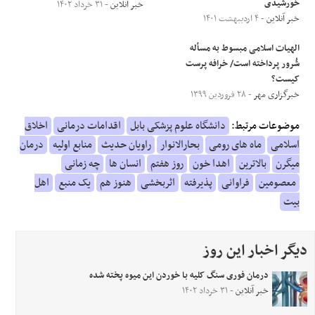
خورشیدی
خبر آنلاین
- ۳۱ خرداد ۱۴۰۲
خبر آنلاین
- ۴ اردیبهشت ۱۴۰۱
الهیات اسلامی مبسوط به مسأله
شُرور پرداخته است/ خرافه پرست
کیست؟
خبرگزاری مهر
- ۲۸ فروردین ۱۳۹۹
موضوعات مرتبط:
دانشگاه علوم پزشکی بابل
اقدامات درمانی
اخلاق
اسلامی
ماه های رومی
بحارالانوار
راویان حدیث
منابع اولیه
درمان
میگرن
بالاترین
اهدا خون
روز هفتم
انسان ها
چه زمانی
معصومین
فراوانی
پذیرفته
اثربخشی
هنوز هم
یک منبع
اهل
بیت
دیگر اخبار این روز
درمان فوری سنگ کلیه با خوردن این میوه پخته شده
خبر آنلاین
- ۳۱ خرداد ۱۴۰۲