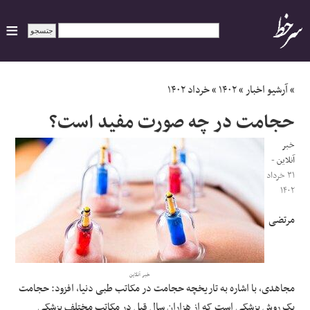
ایران
»
آرشیو اخبار
»
۱۴۰۲
»
خرداد ۱۴۰۲
حجامت در چه صورت مفید است؟
سیاسی
خبر
اقتصاد
آنلاین
-
۳۱ خرداد
۱۴۰۲
ورزشی
مرتضی
جهان
اجتماعی
خبر آنلاین
مجاهدی، با اشاره به تاریخچه حجامت در مکاتب طبی دنیا، افزود: حجامت
حوادث
یک روش پزشکی است که از هزاران سال قبل در مکاتب مختلف پزشکی