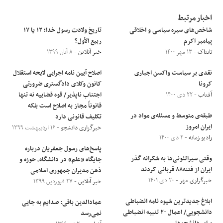
اخبار مرتبط
شاخص‌های سیره سیاسی و اخلاقی
تاریخ ولادت رسول خدا؛ ۱۲ یا ۱۷
پیامبر اکرم
ربیع الأول؟
تابناک
- ۱۳ مهر ۱۴۰۰
خبر آنلاین
- ۸ آبان ۱۳۹۹
نقدی بر سیاست واکسن اجباری
اصلاح آیین نامه اجرایی لایحه استقلال
کرونا
کانون وکلای دادگستری ضرورتی
آفتاب
- ۲۲ دی ۱۴۰۰
اجتناب ناپذیر/ قوه قضاییه نه تنها
قانوناً مجاز به اصلاح است بلکه
طبقه‌ی متوسط و مسئله‌ی مواد در
تکلیف قانونی دارد
ایران امروز
خبرگزاری دانشجو
- ۱۶ اردیبهشت ۱۳۹۹
رادیو زمانه
- ۲ دی ۱۴۰۰
پاسخ‌های رسول جعفریان درباره
وقتی سیرالئونی‌ها به شکرانه گذر
جایگاه «علم» در دانشگاه، حوزه و
ایران از فتنه۸۸ قربانی کردند
ذهن مدیران جمهوری اسلامی
خبرگزاری مهر
- ۲۰ دی ۱۴۰۱
خبر آنلاین
- ۲۷ فروردین ۱۳۹۹
ابلاغ جدیدترین شیوه نامه انضباطی
عمادالدین باقی: صدایم به جایی
دانشجویی/ اعمال ۲۰ تنبیه انضباطی
نمی‌رسد