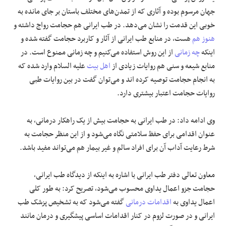
جهان مرسوم بوده و آثاری که از تمدن‌های مختلف باستان بر جای مانده به
علوم و فن آوری
خوبی این قدمت را نشان می‌دهد. در طب ایرانی هم حجامت رواج داشته و
هنوز هم
هست، در منابع طب ایرانی از آثار و کاربرد حجامت گفته شده و
فرهنگی و هنری
اینکه
چه زمانی
از این روش استفاده می‌کنیم و چه زمانی ممنوع است. در
منابع شیعه و سنی هم روایات زیادی از
اهل بیت
علیه السلام وارد شده که
مقالات
به انجام حجامت توصیه کرده اند و می‌توان گفت در بین روایات طبی
روایات حجامت اعتبار بیشتری دارد.
وی ادامه داد: در طب ایرانی به حجامت بیش از یک راهکار درمانی، به
عنوان اقدامی برای حفظ سلامتی نگاه می‌شود و از این منظر حجامت به
شرط رعایت آداب آن برای افراد سالم و غیر بیمار هم می‌تواند مفید باشد.
معاون تعالی دفتر طب ایرانی با اشاره به اینکه از دیدگاه طب ایرانی،
حجامت جزو اعمال یداوی محسوب می‌شود، تصریح کرد: به طور کلی
اعمال یداوی به
اقدامات درمانی
گفته می‌شود که به تشخیص پزشک طب
ایرانی و در صورت لزوم در کنار اقدامات اساسی پیشگیری و درمان مانند