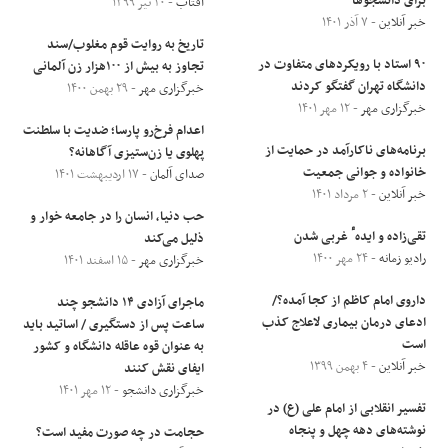
برای دانشجوها
آفتاب
- ۲۰ تیر ۱۳۹۹
خبر آنلاین
- ۷ آذر ۱۴۰۱
تاریخ به روایت قوم مغلوب/سند
۹۰ استاد با رویکردهای متفاوت در
تجاوز به بیش از ۱۰۰هزار زن آلمانی
دانشگاه تهران گفتگو کردند
خبرگزاری مهر
- ۲۹ بهمن ۱۴۰۰
خبرگزاری مهر
- ۱۲ مهر ۱۴۰۱
اعدام فرخ‌رو پارسا؛ ضدیت با سلطنت
برنامه‌های ناکارآمد در حمایت از
پهلوی یا زن‌ستیزی آگاهانه؟
خانواده و جوانی جمعیت
صدای آلمان
- ۱۷ اردیبهشت ۱۴۰۱
خبر آنلاین
- ۲ مرداد ۱۴۰۱
حب دنیا، انسان را در جامعه خوار و
تقی‌زاده و ایدهٴ غربی شدن
ذلیل می‌کند
رادیو زمانه
- ۲۴ مهر ۱۴۰۰
خبرگزاری مهر
- ۱۵ اسفند ۱۴۰۱
داروی امام کاظم از کجا آمده؟/
ماجرای آزادی ۱۴ دانشجو چند
ادعای درمان بیماری لاعلاج کذب
ساعت پس از دستگیری / اساتید باید
است
به عنوان قوه عاقله دانشگاه و کشور
خبر آنلاین
- ۴ بهمن ۱۳۹۹
ایفای نقش کنند
خبرگزاری دانشجو
- ۱۲ مهر ۱۴۰۱
تفسیر انقلابی از امام علی (ع) در
نوشته‌های دهه چهل و پنجاه
حجامت در چه صورت مفید است؟