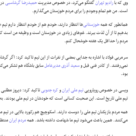
وی که با
رادیو تهران
گفتگو می‌کرد، در خصوص مدیریت
حمیدرضا گرشاسبی
در 
است. من هم تمام وجودم را برای مردم خوزستان می‌گذارم.
همانطور که همه
خوزستانی
‌ها انتظار دارند، خودم هم از خودم انتظار دارم تیم 
بدهیم تا از آن لذت ببرند. غم‌های زیادی در خوزستان است و وظیفه من است که ب
مردم را حداقل یک هفته خوشحال کنم.
سرمربی فولاد با اشاره به جدایی بعضی از نفرات از این تیم تاکید کرد: اگر گرشا
نمی‌رفتند. از کادر فنی قبل و
سعید آذری
مدیرعامل
سابق باشگاه هم تشکر می‌ک
بود.
ویسی در خصوص رویارویی
تیم ملی ایران
و
کره جنوبی
تاکید کرد: دیروز مطلبی 
تیم ملی تاریخ است. این صحبت کسانی است که خودشان در تیم ملی بودند. به نظ
می‌کنند. همین باعث می‌شود تیم ما شهامت داشته باشد. همه
مردم ایران
منتظر 