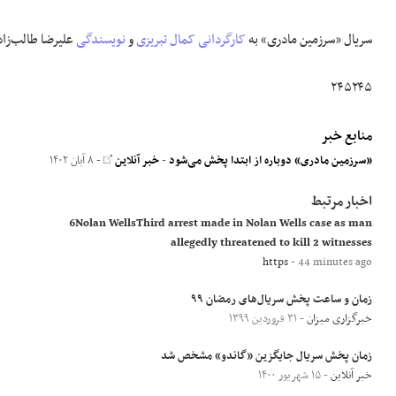
سریال «سرزمین مادری» به
کارگردانی
کمال تبریزی
و
نویسندگی
علیرضا طالب‌زا
۲۴۵۲۴۵
منابع خبر
«سرزمین مادری» دوباره از ابتدا پخش می‌شود
-
خبر آنلاین
- ۸ آبان ۱۴۰۲
اخبار مرتبط
6Nolan WellsThird arrest made in Nolan Wells case as man
allegedly threatened to kill 2 witnesses
https
- 44 minutes ago
زمان و ساعت پخش سریال‌های رمضان ۹۹
خبرگزاری میزان
- ۳۱ فروردین ۱۳۹۹
زمان پخش سریال جایگزین «گاندو» مشخص شد
خبر آنلاین
- ۱۵ شهریور ۱۴۰۰