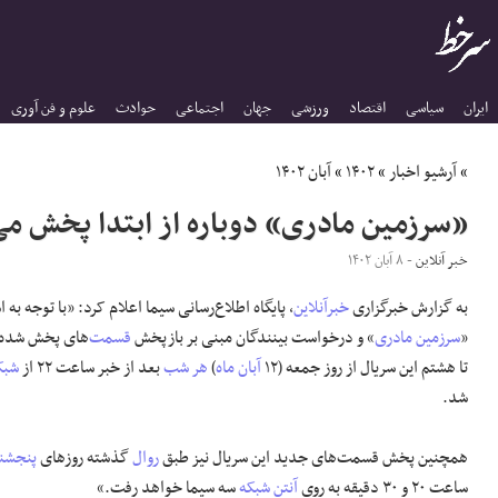
ایران
سیاسی
اقتصاد
ورزشی
جهان
اجتماعی
حوادث
علوم و فن آوری
»
آرشیو اخبار
»
۱۴۰۲
»
آبان ۱۴۰۲
«سرزمین مادری» دوباره از ابتدا پخش می
خبر آنلاین
- ۸ آبان ۱۴۰۲
به گزارش خبرگزاری
خبرآنلاین
، پایگاه اطلاع‌رسانی سیما اعلام کرد: «با توجه به 
«
سرزمین مادری
» و درخواست‌ بینندگان مبنی بر بازپخش
قسمت
‌های پخش شده 
تا هشتم این سریال از روز جمعه (۱۲
آبان ماه
)
هر شب
بعد از خبر ساعت ۲۲ از
شبک
شد.
همچنین پخش قسمت‌های جدید این سریال نیز طبق
روال
گذشته روزهای
پنجشنب
ساعت ۲۰ و ۳۰ دقیقه به روی
آنتن شبکه
سه سیما خواهد رفت.»