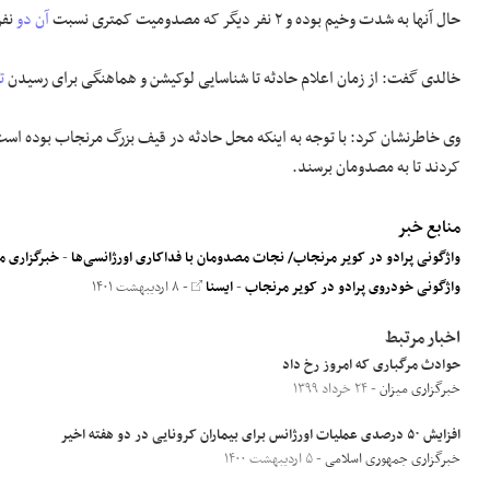
حال آنها به شدت وخیم بوده و ۲ نفر دیگر که مصدومیت کمتری نسبت
آن دو
نفر
خالدی گفت: از زمان اعلام حادثه تا شناسایی لوکیشن و هماهنگی برای رسیدن
ت
وی خاطرنشان کرد: با توجه به اینکه محل حادثه در قیف بزرگ مرنجاب بوده است
کردند تا به مصدومان برسند.
منابع خبر
واژگونی پرادو در کویر مرنجاب/ نجات مصدومان با فداکاری اورژانسی‌ها
-
خبرگزاری م
واژگونی خودروی پرادو در کویر مرنجاب
-
ایسنا
- ۸ اردیبهشت ۱۴۰۱
اخبار مرتبط
حوادث مرگباری که امروز رخ داد
خبرگزاری میزان
- ۲۴ خرداد ۱۳۹۹
افزایش ۵۰ درصدی عملیات اورژانس برای بیماران کرونایی در دو هفته اخیر
خبرگزاری جمهوری اسلامی
- ۵ اردیبهشت ۱۴۰۰