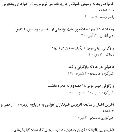
خانواده ریحانه یاسینی خبرنگار جان‌باخته در اتوبوس مرگ، خواهان ریشه‌یابی
حادثه شدند
رادیو زمانه
- ۵ تیر ۱۴۰۰
رخداد ۴٨٠۵ مورد حادثه پرتلفات ترافیکی از ابتدای فروردین تا کنون
خبر آنلاین
- ۲۴ آبان ۱۴۰۰
واژگونی مینی‌بوس کارگران معدن در تایباد
تابناک
- ۱۱ دی ۱۴۰۰
۵ فوتی در حادثه واژگونی وانت
خبرگزاری دانشجو
- ۲ شهریور ۱۳۹۹
واژگونی مینی‌بوس ١٨ مصدوم به همراه داشت
خبرگزاری میزان
- ۲ اردیبهشت ۱۴۰۰
آخرین اخبار از سانحه اتوبوس خبرنگاران اعزامی به دریاچه ارومیه / ۲۱ زخمی و
۳ کشته
خبرگزاری دانشجو
- ۲ تیر ۱۴۰۰
آتش‌سوزی پالایشگاه تهران چندین مصدوم برجای گذاشت؛ گزارش‌های