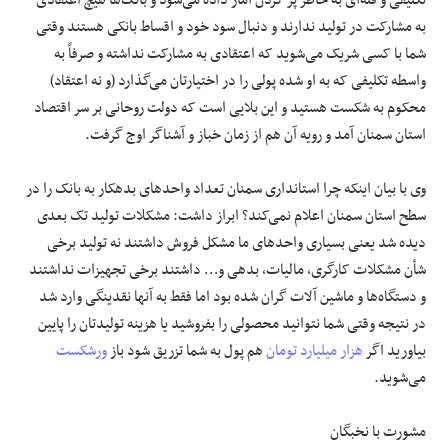
تکلیفی و فله‌ای به خاطر پر کردن آمار داده می‌شود و بانک‌ها هیچ اعتقادی
به مشارکت در تولید ندارند و دنبال سود خود و اقساط بانکی هستند وقتی
شما با کسی شریک می‌شوید که اعتقادی به مشارکت نداشته و صرفاً به
واسطه تکلیفی که به او شده پولی را در اختیارتان می‌گذارد (و نه اعتقاد)
محکوم به شکست هستید و این بلایی است که دولت روحانی بر سر اقتصاد
استان سمنان آمد و رویه آن هم از زمان خباز و آشناگر اوج گرفت.
وی با بیان اینکه چرا استانداری سمنان تعداد واحدهای بدهکار به بانک را در
سطح استان سمنان اعلام نمی‌کند؟ ابراز داشت: مشکلات تولید تک بعدی
دیده شد یعنی بسیاری واحدهای ما مشکل فروش داشتند نه تولید برخی
شأن مشکلات کارگری، مالیات، بدهی و… داشتند برخی تجهیزات نداشتند
و دستگاه‌ها و ماشین آلات گران شده بود اما فقط به آنها نقدینگی وارد شد
در نتیجه وقتی شما نتوانید محصولی را بفروشید یا هزینه تولیدتان را پایین
بیاورید اگر
هزار میلیارد تومان
هم پول به شما تزریق شود باز
ورشکست
می‌شوید.
مشورت با نخبگان