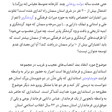
حتی هشت ساله
دولت روحانی
چند کارخانه متوسط مقیاس (نه بزرگ) با
اشتغال بیش از ۲۰۰ نفر در شرق استان سمنان راه اندازی شده است؟ تفاوت
بین اعتبارات اختصاص یافته به حوزه میراث فرهنگی و
گردشگری
(اعم از
ملی و استانی و تملک دارایی و…) بین
سرخه
و سمنان که مهد گردشگری و
ابنیه تاریخی و بافت ویژه گردشگر پذیر است، چه میزان محسوب می‌شود؟
آیا ظرفیت‌های گردشگری و میراث فرهنگی
سرخه
از سمنان بیشتر است که
باید اعتباراتی بیش از ۱۰ برابر سمنان دریافت کند؟ آیا این مصداق عدم
توسعه متوازن نیست؟
موضوع مورد انتقاد بعد انتصاب‌های عجیب و غریب در مجموعه
استانداری سمنان و فرمانداری‌ها است اصرار به حضور دو برابر به واسطه
قرابت
خویشاوندی
استانداری که یکی شأن در دو شهرستان بزرگ استان هم
نتوانست به درستی کار کند و هر دو جا با مشکل روبرو شد دیگر موضوع
مطروحه در استانداری مورد هدایت آشناگر است. استانداری که حاضر شد
به واسطه دلجویی از یک فرماندار، عباس دانایی فرماندار بومی و یکی از
موفق‌ترین فرمانداران استان سمنان در ۴۲ سال انقلاب اسلامی استان