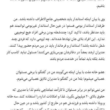
باشیم.
وی با بیان اینکه استاندار باید شخصیتی جامع‌الاطراف داشته باشد. من
طرفدار استاندار بومی هستم؛ در عین حال استاندار غیربومی توانمند هم
باید مدنظر باشد، تاکید کرد: چندشغله بودن برخی افراد هیچ توجیهی
ندارد. این افراد بلای جان نهادها شده‌اند. چه لزومی دارد که فردی چند
شغل داشته باشد؟ استاندار و فرماندار باید در بین مردم حضور پیدا کنند.
مدیران ارشد بعضاً در دفاترشان بورس‌بازی می‌کنند! مسئول نباید کاسب‌کار
باشد بلکه باید تماماً در خدمت مردم باشد
عضو خانه ملت با بیان اینکه می‌گویند من در گفتگو با برخی مسئولان
عصبانی میشوم؛ بله! من در گفتگو با مدیران نالایق عصبانی می‌شوم.
من نمی‌توانم در برابر مسئولان ناکارآمد تماشاچی باشم لذا با مدیری که
حقوق بالای ۲۰ میلیونی بگیرد، غذا و امکانات اداره را استفاده کند، سه خانه
و ویلا داشته باشد و فرزندش هم در خارج از کشور باشد و در عین حال
ناکارآمد هم باشد باید با عصبانیت برخورد کرد، گفت: با کسی که چندین