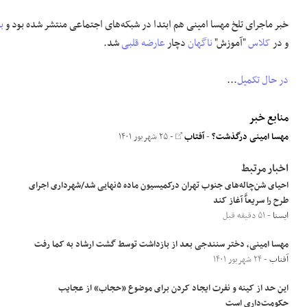
خبر ماجرای تلخ مهسا امینی هم ابتدا در شبکه‌های اجتماعی منتشر شده بود و
ب
و در
کلاس
"آموزش"
ناگهان
دچار
عارضه
قلبی
شد.
در حال تکمیل
...
منابع خبر
مهسا امینی درگذشت؟
-
آفتاب
- ۲۵ شهریور ۱۴۰۱
اخبار مرتبط
احیای شن‌چاله‌های جنوب تهران درکمیسیون ماده ۵نهایی شد/شهرداری اجرای
طرح را سریعآً آغاز کند
ایسنا
- ۵۱ دقیقه قبل
مهسا امینی، دختر سنندجی بعد از بازداشت توسط گشت ارشاد به کما رفت
آفتاب
- ۲۴ شهریور ۱۴۰۱
این حد از کینه و نفرت ایجاد کردن برای موضوع «حجاب» از عجایب
حکومت‌داری است