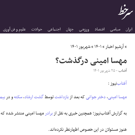
ایران
سیاسی
اقتصاد
ورزشی
جهان
اجتماعی
حوادث
علوم و فن آوری
»
آرشیو اخبار
»
۱۴۰۱
»
شهریور ۱۴۰۱
مهسا امینی درگذشت؟
آفتاب
- ۲۵ شهریور ۱۴۰۱
آفتاب
‌‌نیوز :
مهسا
امینی
،
دختر
جوانی
که بعد از
بازداشت
توسط
گشت ارشاد
،
سکته
و در
بیم
به گزارش آفتاب‌نیوز؛ همچنین خبری به نقل از
برادر
مهسا امینی منتشر شده که وی گفته "ساعت ۱۵:۴۵ دقیقه امروز قل
هنوز مسئولان در این خصوص اظهارنظر نکرده‌اند.