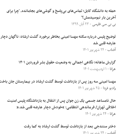
حمله به دانشگاه کابل؛ تماس‌های بی‌پاسخ و گوشی‌های بجامانده، 'چرا برای
آخرین بار نبوسیدمش؟'
بی بی سی فارسی
- ۲۳ آبان ۱۳۹۹
توضیح پلیس درباره سکته مهسا امینی بخاطر برخورد گشت ارشاد: ناگهان دچار
عارضه قلبی شد
آفتاب
- ۲۴ شهریور ۱۴۰۱
گزارش ماهانه؛ نگاهی اجمالی به وضعیت حقوق بشر فروردین ۱۴۰۱
هرانا
- ۱ اردیبهشت ۱۴۰۱
مهسا امینی سه روز پس از بازداشت توسط گشت ارشاد در بیمارستان جان باخت
رادیو فردا
- ۲۵ شهریور ۱۴۰۱
حال نامساعد جسمی یک زن جوان پس از انتقال به بازداشتگاه پلیس امنیت
اخلاقی تهران/ فرماندهی انتظامی: “خودش دچار عارضه قلبی شد.”
هرانا
- ۲۴ شهریور ۱۴۰۱
دختر سنندجی بعد از بازداشت توسط گشت ارشاد به کما رفت
آفتاب
- ۲۴ شهریور ۱۴۰۱