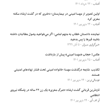
آفتاب
- ۲۲ خرداد ۱۴۰۱
اولین تصویر از مهسا امینی در بیمارستان؛ دختری که در گشت ارشاد سکته
مغزی کرد
آفتاب
- ۲۴ شهریور ۱۴۰۱
نماینده دادستان خطاب به متهم امامی: اگر می‌خواهید وصول مطالبات داشته
باشید قیر‌ها را پس بدهید
خبرگزاری میزان
- ۵ آبان ۱۳۹۹
عکس| حجاب «مهسا امینی» پیش از بازداشت
آفتاب
- ۲۵ شهریور ۱۴۰۱
تکذیب شایعه درگذشت مهسا؛ خانواده امینی تحت فشار نهادهای امنیتی
هستند
فوتبالی‌ترین
- ۲۴ شهریور ۱۴۰۱
تازه‌ترین قربانی گشت ارشاد؛ «مرگ مغزی» یک زن ۲۲ ساله در پاسگاه نیروی
انتظامی
آر اف آی
- ۲۴ شهریور ۱۴۰۱