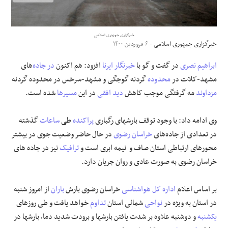
علوم و فن آوری
خبرگزاری جمهوری اسلامی
خبرگزاری جمهوری اسلامی
- ۶ فروردین ۱۴۰۰
فرهنگی و هنری
ابراهیم نصری
در گفت و گو با
خبرنگار ایرنا
افزود: هم اکنون
در جاده
‌های
مقالات
مشهد-کلات در
محدوده
گردنه گوجگی و مشهد-سرخس در محدوده گردنه
مزداوند
مه گرفتگی موجب کاهش
دید افقی
در این
مسیرها
شده است.
وی ادامه داد: با وجود توقف بارشهای رگباری
پراکنده
طی
ساعات
گذشته
در تعدادی از جاده‌های
خراسان رضوی
در حال حاضر وضعیت جوی در بیشتر
محورهای ارتباطی استان صاف و نیمه ابری است و
ترافیک
نیز در جاده های
خراسان رضوی به صورت عادی و روان جریان دارد.
بر اساس اعلام
اداره کل
هواشناسی
خراسان رضوی بارش
باران
از امروز شنبه
در استان به ویژه در
نواحی
شمالی استان
تداوم
خواهد یافت و طی روزهای
یکشنبه
و دوشنبه علاوه بر شدت یافتن بارشها و برودت شدید دما، بارشها در