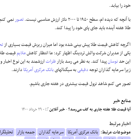
خود را بیابد.
با آنچه که دیده ام، سطح ۱۹۵۰ تا ۲۰۰۰ دلار ارزش مناسبی نیست.
تصور
طلا هفته آینده باید جای پای خود را پیدا کند.
اگرچه کاهش قیمت طلا پیش بینی شده بود اما میزان ریزش قیمت بسیاری از
تح
یکی از مدیران شرکت والش تردینگ اظهار کرد: ما انتظار کاهش
ملایم
قیمت طلا ر
این حد
نوسان
پیدا کند. به نظر می رسد بازار
فلزات
ارزشمند به این نوع اخبار
زیرا سرمایه گذاران توجه
دقیقی
به سیگنالهای
بانک مرکزی آمریکا
دارند.
تصور می کنم شاهد نزول قیمت بیشتری در هفته جاری باشیم.
منابع خبر
آیا قیمت طلا هفته جاری به کف می‌رسد؟
-
خبر آنلاین
- ۲۹ خرداد ۱۴۰۰
اخبار مرتبط
موضوعات مرتبط:
بانک مرکزی آمریکا
سرمایه گذاران
جمعه بازار
تحلیلگرا