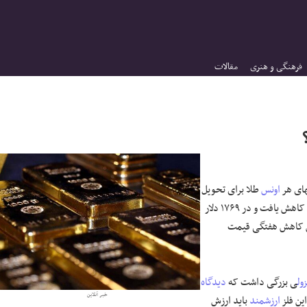
فرهنگی و هنری
مقالات
ای هر
اونس
طلا برای تحویل
یافت که بزرگترین کاهش هفتگی قیمت
زول
ی بزرگی داشت که
دیدگاه
خبر آنلاین
این فلز
ارزشمند
باید ارزش