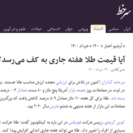
ایران
سیاسی
اقتصاد
ورزشی
جهان
اجتماعی
حوادث
علوم و فن آوری
»
آرشیو اخبار
»
۱۴۰۰
»
خرداد ۱۴۰۰
آیا قیمت طلا هفته جاری به کف می‌رسد؟
خبر آنلاین
- ۲۹ خرداد ۱۴۰۰
سرمایه گذاران
اکنون در تلاش برای
ارزیابی
مجدد ارزش مناسب طلا هستند. به
در اوت در معاملات روز
جمعه بازار
آمریکا پنج دلار و ۸۰ سنت
معادل
۰.۳ درصد کاهش یافت و در ۱۷۶۹ دلار
بسته شد
. طلا برای کل هفته ۱۱۰ دلار معادل ۵.۹ درصد کاهش 
معاملات این بازار از هفته منتهی به ششم
مارس
سال ۲۰۲۰ بود.
کوین
گریدی
، رییس شرکت
فونیکس
در این باره به کیتکونیوز گفت: طلا حرکت
ن
بسیاری از افراد را تغییر داد. طلا می تواند هفته جاری اندکی افزایش پیدا کند. 