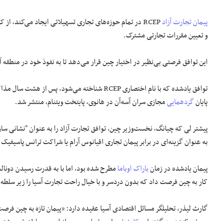
پیمان تجارت آزاد
RCEP در تمام حوزه‌های تجاری تسهیلاتی ایجاد می‌کند، از کاهش عوارض گمرکی و یکسان‌سازی خدمات گرفته تا
و تعیین مقررات تجارتی مشترک.
این توافق فرصتی بی‌نظیر در اختیار چین قرار می‌دهد تا به نفوذ خود در منطقه آ
توافق یادشده که با نام اختصاری RCEP شناخته می
پایان
گردهمایی
مجازی سران آسه‌آن در هانوی، پایتخت ویتنام، منتشر شد.
پیشتر لی که‌ چیانگ، نخست‌وزیر چین، توافق تجارت آزاد را به عنوان "نشانی ساز
به عنوان گزینه‌ای در برابر پیمان تجاری اقیانوس آرام یا شراکت ترانس پاسیفیک (TPP) ارائه کرده بود
پیمان یادشده در زمان
باراک اوباما
مطرح شده بود، اما با به قدرت رسیدن دونال
کار به چین فرصت داد که بدون دردسر و با خیال راحت تجارت آسیا را زیر سلطه 
گارث لیذر، تحلیلگر مسائل اقتصادی آسیا عقیده دارد: «پیمان تازه به چین فر