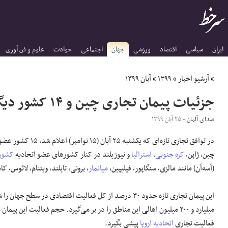
ایران
سیاسی
اقتصاد
ورزشی
جهان
اجتماعی
حوادث
علوم و فن آوری
»
آرشیو اخبار
»
۱۳۹۹
»
آبان ۱۳۹۹
جزئیات پیمان تجاری چین و ۱۴ کشور دیگر
صدای آلمان
- ۲۵ آبان ۱۳۹۹
در توافق تجاری تازه‌ای که یکشن
چین، ژاپن،
کره جنوبی
،
استرالیا
و نیوزیلند در کنار کشورهای عضو اتحادیه
کشور
(آسه‌آن) مانند مالزی، سنگاپور، فیلیپین،
میانمار
، برونی، تایلند، ویتنام، لائوس، ک
این پیمان تجاری تازه حدود ۳۰ درصد از کل فعالیت اقتصادی در سطح 
میلیارد و ۲۰۰ میلیون اهالی این مناطق را در بر می‌گیرد. حجم فعالیت این پ
فعالیت تجاری
اتحادیه اروپا
پیشی بگیرد.