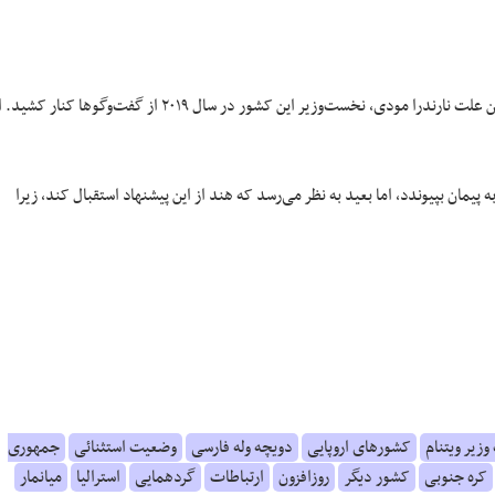
پیمان تازه می‌توانست برای هند اثراتی قابل‌توجه داشته باشد، اما درست به همین علت نارندرا مودی، نخست‌وزیر این کشور در سال ۲۰۱۹ از گفت‌وگوها کنار ک
وقع مایل بود به پیمان بپیوندد، اما بعید به نظر می‌رسد که هند از این پیشنهاد استقبال کند، زیرا
زیر ویتنام
کشورهای اروپایی
دویچه وله فارسی
وضعیت استثنائی
جمهوری
کره جنوبی
کشور دیگر
روزافزون
ارتباطات
گردهمایی
استرالیا
میانمار