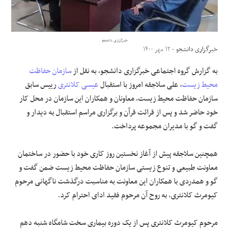
علوم و فن آوری
خبرگزاری دانشجو
فرهنگی و هنری
خبرگزاری دانشجو
- ۱۲ مهر ۱۴۰۰
به گزارش گروه اجتماعی خبرگزاری دانشجو، به نقل از
سازمان حفاظت
مقالات
محیط زیست
، علی سلاجقه امروز با استقبال
عیسی کلانتری
رییس سابق
سازمان حفاظت محیط زیست، معاونان و همکاران این سازمان در محل کار
خود حاضر شد و پس از قرائت قرآن و برگزاری مراسم استقبال به دیدار و
گفت و گو با مدیران مجموعه پرداخت.
همچنین سلاجقه پیش از آغاز نخستین روز کاری خود با حضور در ساختمان
معاونت طبیعی و تنوع زیستی سازمان حفاظت محیط زیست ضمن گفت و
گو و همدردی با همکاران این معاونت به مناسبت درگذشت ناگهانی مرحوم
کیومرث کلانتری، به روح آن مرحوم فقید ادای احترام کرد.
مرحوم کیومرث کلانتری پس از یک دوره بیماری سخت شامگاه شنبه دهم