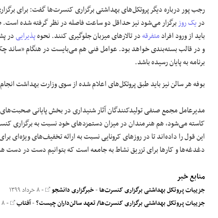
رجب پور درباره دیگر پروتکل‌های بهداشتی
برگزاری
کنسرت‌ها گفت: برای برگزار
در
یک روز
برگزار می‌شود نیز حداقل دو ساعت فاصله در نظر
گرفته شده
است. ضم
باید از ورود افراد
متفرقه
در تالارهای میزبان جلوگیری کنند. نحوه
پذیرایی
در پشت
و در
قالب
بسته‌بندی خواهد بود. عوامل فنی هم می‌بایست در هنگام «
ساند
چک»
برنامه به پایان رسیده باشد.
بوفه هر
سالن
نیز باید طبق پروتکل‌های
اعلام شده
از سوی وزارت بهداشت انجام پ
مدیرعامل مجمع صنفی تولیدکنندگان آثار شنیداری در بخش پایانی صحبت‌های خود 
کاسته می‌شود، هم هنرمندان در میزان دستمزدهای خود نسبت به برگزاری کنسرت
این قول را داده‌اند تا در روزهای
کرونایی
نسبت به ارائه تخفیف‌های ویژه‌ای برای 
دغدغه‌ها و کارها برای تزریق نشاط به جامعه است که بتوانیم دست در دست هم
منابع خبر
جزییات پروتکل بهداشتی برگزاری کنسرت‌ها
-
خبرگزاری دانشجو
- ۸ خرداد ۱۳۹۹
جزییات پروتکل بهداشتی برگزاری کنسرت‌ها/ تعهد سالن‌داران چیست؟
-
آفتاب
- ۸ خرداد ۱۳۹۹