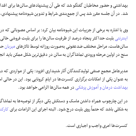
بهداشتی و حضور مخاطبان گفتگو شد که طی آن پیشنهادهای سالن‌ها برای اقدا
شد. در آن جلسه مقرر شد پس از جمع‌بندی شرایط و تدوین شیوه‌نامه پیشنهادی، شی
وی با اشاره به برخی از جزییات این شیوه‌نامه بیان کرد: بر اساس مصوباتی که د
اینترنتی
بلیت حداکثر پنجاه درصد از ظرفیت سالن‌ها را برای بلیت فروشی خالی ک
سالن‌هاست، مراحل مختلف ضدعفونی به‌صورت روزانه توسط تالارهای
میزبان
حدا
سنج در اولین مرحله ورودی تماشاگران به
سالن
در دقیق‌ترین شکل ممکن باید انجا
مدیرعامل مجمع صنفی تولیدکنندگان آثار شنیداری افزود: یکی از مواردی که در ا
به عنوان یکی از امکانات برگزاری کنسرت‌ها در ایام
کرونایی
بود. این در حالی 
بهداشت درمان و آموزش پزشکی
در همه سالن‌ها الزامی خواهد بود.
در این چارچوب همراه
داشتن
ماسک و دستکش یکی دیگر از توصیه‌ها به تماشاگرا
به شکلی باشد که حتماً روی بلیت
درج
شود. البته اجرای این الزامات برای
کارکن
کنسرت‌ها
امری واجب و اجباری است.