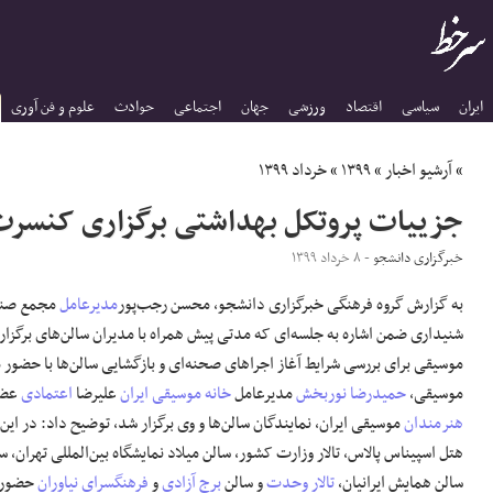
ایران
سیاسی
اقتصاد
ورزشی
جهان
اجتماعی
حوادث
علوم و فن آوری
»
آرشیو اخبار
»
۱۳۹۹
»
خرداد ۱۳۹۹
جزییات پروتکل بهداشتی برگزاری کنسرت‌
خبرگزاری دانشجو
- ۸ خرداد ۱۳۹۹
به گزارش گروه فرهنگی خبرگزاری دانشجو، محسن رجب‌پور
مدیرعامل
مجمع صن
شنیداری ضمن اشاره به جلسه‌ای که مدتی پیش همراه با مدیران سالن‌های برگزا
موسیقی برای بررسی شرایط آغاز اجراهای صحنه‌ای و بازگشایی سالن‌ها با حضور
موسیقی،
حمیدرضا نوربخش
مدیرعامل
خانه موسیقی ایران
علیرضا
اعتمادی
عضو
هنرمندان
موسیقی ایران، نمایندگان سالن‌ها و وی برگزار شد، توضیح داد: در ای
هتل
اسپیناس
پالاس، تالار وزارت کشور، سالن میلاد نمایشگاه بین‌المللی تهران، 
سالن همایش ایرانیان،
تالار وحدت
و سالن
برج آزادی
و
فرهنگسرای نیاوران
حضور 