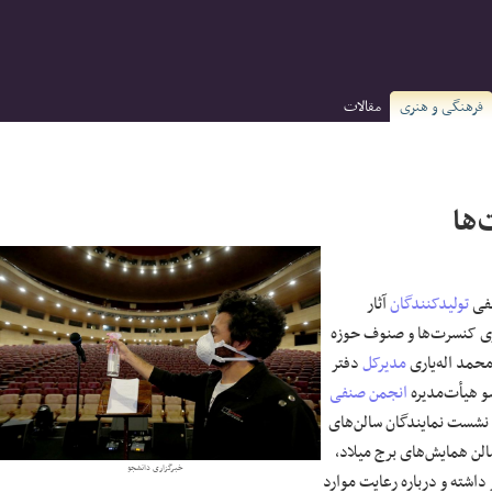
فرهنگی و هنری
مقالات
ها
فی
تولیدکنندگان
آثار
ری کنسرت‌ها و
صنوف
حوزه
 محمد
اله‌یاری
مدیرکل
دفتر
 هیأت‌مدیره
انجمن صنفی
ن نشست نمایندگان سالن‌های
سالن همایش‌های برج میلاد،
خبرگزاری دانشجو
داشته
و درباره رعایت موارد