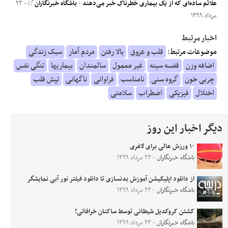
علائم ساده‌ای که از یک بیماری خطرناک خبر می‌دهند
-
باشگاه خبرنگاران
- ۲۳
مرداد ۱۳۹۹
اخبار مرتبط
موضوعات مرتبط:
قلب و عروق
بالا رفتن
مردم آمار
سبک زندگی
اضافه وزن
قفسه سینه
غیر معمول
سالمندان
بیماریها
تنگی نفس
چربی خون
گروه سنی
نامناسب
فراوانی
ناگهانی
تپش قلب
اختلال
فیزیکی
اضطراب
سلامتی
دیگر اخبار این روز
۱۰ ورزش عالی برای لاغری
باشگاه خبرنگاران
- ۲۳ مرداد ۱۳۹۹
از دانلود اپلیکیشن آموزش بدنسازی تا دانلود فیلتر نور آبی نمایشگر
باشگاه خبرنگاران
- ۲۳ مرداد ۱۳۹۹
کشتن کروکدیل شیطانی توسط ساکنان خرافاتی!
باشگاه خبرنگاران
- ۲۳ مرداد ۱۳۹۹