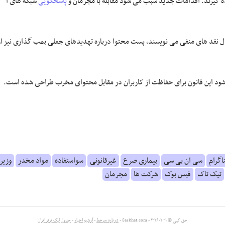
 گیرند. اقدامات جدید سبب می شود مقابله با مجرمان و
پاسخگویی
شبکه های ا
ال نقد های منفی می نویسند، پست محتوا درباره تهدیدهای جعلی بمب گذاری نیز از
ائه شود این قانون برای حفاظت از کاربران در مقابل محتوای مخرب طراحی شده است.
اگرام
سی ان بی سی
بیماری صرع
غیرقانونی
سواستفاده
مواد مخدر
وزیر
تیک تاک
فیس بوک
شرکت ها
مجرمان
حق کپی © ۲۰۰۱-۲۰۲۶ - Sarkhat.com -
درباره سرخط
-
آرشیو اخبار
-
جدول لیگ برتر ایران