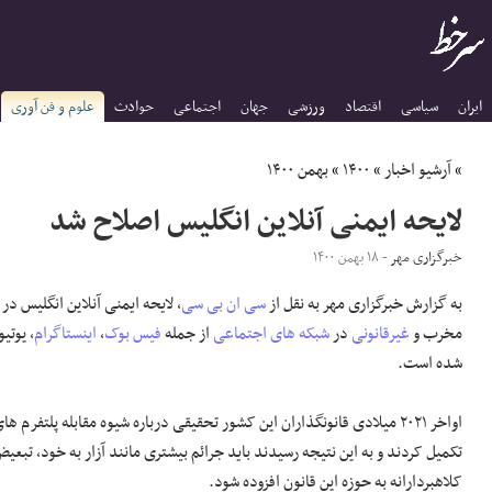
ایران
سیاسی
اقتصاد
ورزشی
جهان
اجتماعی
حوادث
علوم و فن آوری
»
آرشیو اخبار
»
۱۴۰۰
»
بهمن ۱۴۰۰
لایحه ایمنی آنلاین انگلیس اصلاح شد
خبرگزاری مهر
- ۱۸ بهمن ۱۴۰۰
به گزارش خبرگزاری مهر به نقل از
سی ان بی سی
، لایحه ایمنی آنلاین انگلیس در
مخرب و
غیرقانونی
در
شبکه های اجتماعی
از جمله
فیس بوک
،
اینستاگرام
، یوتی
شده است.
اواخر ۲۰۲۱ میلادی قانونگذاران این کشور تحقیقی درباره شیوه مقابله پلتفرم ه
تکمیل کردند و به این نتیجه رسیدند باید جرائم بیشتری مانند آزار به خود، تبعی
کلاهبردارانه به حوزه این قانون افزوده شود.