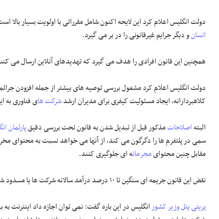
دولت انگلیس اعلام کرد این لایحه اکنون شامل مقرراتی با اولویت بسیار بالا ا
انسان
و دیگر جرایم غیرقانونی را در بر می گیرد.
همچنین این قانون افرادی را هدف می گیرد که تهدیدهای آنلاین ارسال می کنند و مجازاتی تا ۵ سال برای آن
دولت انگلیس اعلام کرد مشغول بررسی توصیه های بیشتر از جمله افزودن جرائمی
کلاهبردارانه، ایجاد مسئولیت کیفری برای مدیران ارشد
شرکت ها
ی فناوری به ای
البته
اصلاحات
مذکور قبل از تبدیل شدن به قانون تحت بررسی دقیق
پارلمان ان
سمی در پلتفرم ها را دگرگون می کند، از آنها می خواهد نسبت به محتوای مخرب د
مقابل چنین محتوای
مجرمان
ه ای جلوگیری کنند.
نقض این قانون جریمه ای سنگین تا ۱۰ درصد درآمد سالانه شرکت ها یا مسدود شدن پلتفرم در کشور را در پی خواهد داشت.
پریتی پتل
وزیر کشور
انگلیس در این باره گفت: نمی توان اجازه داد اینترنت به