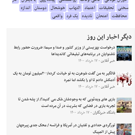
سختی
تحقیقات
اعتماد
التهاب
خوشحال
دوستان
اندازه
محافظت
امتحان
نادیده
یک فرد
واقعی
دیگر اخبار این روز
درخواست بهزیستی از وزیر کشور و صدا و سیما: ضرورت حضور رابط
ناشنوایان در برنامه‌های تبلیغاتی کاندیداها
خبر آنلاین
- ۱۷ خرداد ۱۴۰۰
فالگیر به من گفت شوهرت به تو خیانت کرده/۲۰۰میلیون تومان به یک
آدمکش دادم تا او را بکشد اما نمرد
خبر آنلاین
- ۱۷ خرداد ۱۴۰۰
بازی های ویدئویی که به وجودشان شک می کنید!/ از پشه شدن تا
تجربه بازی در فضایی که بشریت در آن مرده است
باشگاه خبرنگاران
- ۱۷ خرداد ۱۴۰۰
تورگردی حدادی و تفتیان در آمریکا و فرانسه / محک جدی پیرجهان
پیش از المپیک