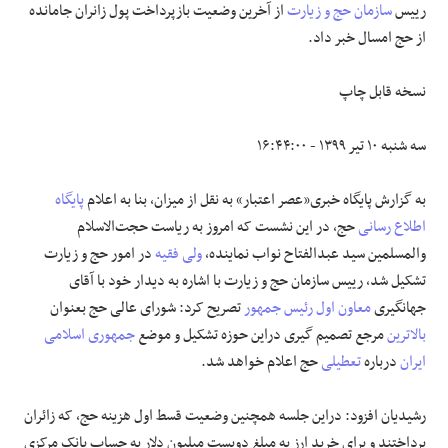
رییس
سازمان حج و زیارت
از آخرین وضعیت بازپرداخت پول زانران جامانده
از حج امسال خبر داد.
علوم و فن آوری
نسخه قابل چاپ
فرهنگی و هنری
سه شنبه ۱۰ تیر ۱۳۹۹ - ۱۶:۴۴:۰۰
مقالات
به گزارش پایگاه خبری«عصر اعتبار» به نقل از میزان، بنا به اعلام
پایگاه
اطلاع رسانی
حج، در این نشست که امروز به ریاست حجت‌الاسلام
والمسلمین سید عبدالفتاح نواب نماینده،
ولی فقیه
در امور حج و زیارت
تشکیل شد، رییس سازمان حج و زیارت با اشاره به دیدار خود با آقای
جهانگیری
معاون اول رئیس جمهور
تصریح کرد: شورای عالی حج بعنوان
بالاترین
مرجع تصمیم گیری دراین حوزه تشکیل و موضع
جمهوری اسلامی
ایران
درباره
تعطیلی
حج اعلام خواهد شد.
رشیدیان افزود: دراین جلسه همچنین وضعیت قسط اول هزینه حج، که زائران
پرداختند و برای خرید ارز به مبلغ دویست میلیون دلار به حساب بانک مرکزی