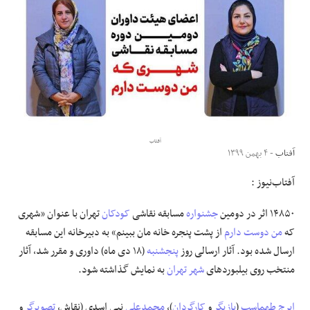
علوم و فن آوری
فرهنگی و هنری
مقالات
آفتاب
آفتاب
- ۴ بهمن ۱۳۹۹
آفتاب‌‌نیوز :
۱۴۸۵۰ اثر در دومین
جشنواره
مسابقه نقاشی
کودکان
تهران با عنوان «شهری
که
من دوست دارم
از پشت پنجره خانه مان ببینم» به دبیرخانه این مسابقه
ارسال شده بود. آثار ارسالی روز
پنجشنبه
(۱۸ دی ماه) داوری و مقرر شد، آثار
منتخب روی بیلبوردهای
شهر تهران
به نمایش گذاشته شود.
ایرج طهماسب
(
بازیگر
و
کارگردان
)،
محمدعلی
نبی اسدی (نقاش،
تصویرگر
و