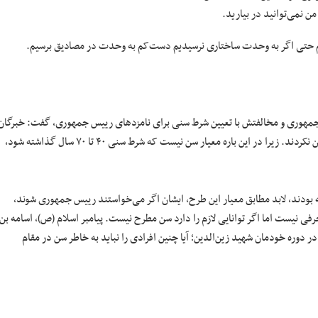
 نمی‌توانید در بیارید.
سیم حتی اگر به وحدت ساختاری نرسیدیم دست‌کم به وحدت در مصادیق برسیم.
 جمهوری و مخالفتش با تعیین شرط سنی برای نامزدهای رییس جمهوری، گفت: خبرگان
قانون اساسی و افرادی چون شهید بهشتی برای نامزد ریاست جمهوری سنی تعیین نکردند. زیرا در این باره معیار سن نیست که شرط سنی ۴۰ تا ۷۰ سال گذاشته شود،
زب موتلفه ادامه داد: وقتی انقلاب سال ۵۷ پیروز شد امام (ره) ۷۸ ساله بودند، لابد مطابق معیار این طرح، ایشان اگر می‌خواستند رییس جمهوری شوند،
فی نیست اما اگر توانایی لازم را دارد سن مطرح نیست. پیامبر اسلام (ص)، اسامه بن
. یا در دوره خودمان شهید زین‌الدین؛ آیا چنین افرادی را نباید به خاطر سن در مقام