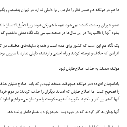
ما هم در موتلفه هم همین نظر را داریم. زیرا دلیلی ندارد در تهران بنشینیم و ب
عضو شورای وحدت گفت: نمی‌شود همه با هم یکی شوند زیرا «خُلِقَ الِانسانَ بِالتَ
بشود آنها را قالب زد؟ در این سال‌ها در صحنه سیاسی یک نگاه منفی داشتیم که
یک نگاه هم این است که کشور برای همه است و همه با سلیقه‌های مختلف در کنار
افرادی که خلاف و توطئه کردند و راه اجنبی را رفتند، دلیلی ندارد با سایرین ب
موتلفه معتقد به حذف اصلاح‌طلبان نبود
بادامچیان افزود: «در موتلفه هیچوقت معتقد نبودیم که باید اصلاح طلبان حذف 
را تصحیح کنند اما اصلاح طلبان که آمدند دیگران را حذف کردند؛ در دوم خرداد 
آنها گفتم این کار را نکنید. بگویید آمدیم حکومت را خودمان می‌خواهیم اداره ک
آنها چنان بد کار کردند که در دوره بعد احمدی‌نژاد با شعارهایش برنده شد.