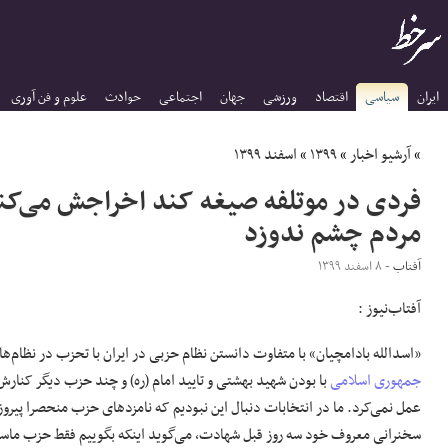
ایران
سیاسی
اقتصاد
ورزشی
جهان
اجتماعی
حوادث
علوم و فن آوری
»
آرشیو اخبار
»
۱۳۹۹
»
اسفند ۱۳۹۹
فردی در موتلفه صیغه کند اخراجش می‌کنی
مردم چشم ندوزد
آفتاب
- ۸ اسفند ۱۳۹۹
آفتاب‌‌نیوز :
«اسدالله بادامچیان» با متفاوت دانستن نظام حزبی در ایران با تحزب در نظام‌
جمهوری اسلامی
با بودن شهید بهشتی و تایید امام (ره) و چند حزب دیگر کنار
عمل نمی‌کرد. ما در انتخابات دنبال این نبودیم که نامزدهای حزب منحصرا پیرو
سخنرانی معروف خود سه روز قبل شهادت، می‌گوید اینکه بگوییم فقط حزب م