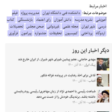
اخبار مرتبط
موضوعات مرتبط:
دانشکده فنی دانشگاه تهران
مدیریت پروژه
فیلم
آموزشی
نشریه مدرسه
دانش آموزان
رای اعتماد
بازنشستگی
کتاب
درسی
شهر تهران
مجله علمی
غیردولتی
صحن مجلس
تحصیلات
اردوگاه
پرداختی
کمیسیون
تحقیقات
جشنواره
پیرامون
فرآوری
دیگر اخبار این روز
مهدی حاجتی، عضو پیشین شورای شهر شیراز، از ایران خارج شد
پیک ایران
- ۱۸ آبان ۱۴۰۰
تلاش برای اخذ رضایت در پرونده غزاله شکور
آفتاب
- ۱۸ آبان ۱۴۰۰
شباهت رئیسی با احمدی نژاد از زبان مهاجری/ رئیسی رودربایستی
داشته باشد، برندینگ خودش را از دست می‌دهد
آفتاب
- ۱۸ آبان ۱۴۰۰