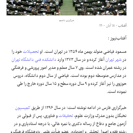
علوم و فن آوری
خبرگزاری دانشجو
آفتاب
- ۱۸ آبان ۱۴۰۰
فرهنگی و هنری
آفتاب‌‌نیوز :
مقالات
مسعود فیاضی متولد بهمن ماه ۱۳۵۴ در تهران است. او
تحصیلات
خود را
در
شهر تهران
آغاز کرده و در سال ۱۳۷۳ وارد
دانشکده فنی دانشگاه تهران
در رشته عمران شده است. وی ۷ سال معلم و مدیر امور پرورشی و فرهنگی
در مدارس متوسطه دوم بوده است. فیاضی از سال دوم دانشگاه، دروس
حوزوی را نیز آغاز کرده و ۹ سال دوره سطح و ۱۵ سال دوره خارج را طی
نموده است.
خبرگزاری فارس در ادامه نوشته است: در سال ۱۳۹۶ از طریق
کمیسیون
نخبگان بدون مدرک وزارت علوم،
تحقیقات
و فناوری، پس از قبولی در
آزمون جامع و دفاع از رساله دکتری با نمره عالی، با درجه استادیاری و در
رشته فقه و اصول تحلیلی و اجتهادی عضو هیأت علمی پژوهشگاه فرهنگ و