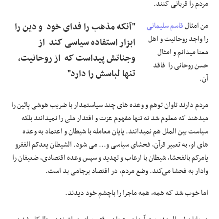
مردم را قربانی کنند.
من امثال
قاسم سلیمانی
"آنکه مذهب را فدای خود و دین را
را واجد روحانیت و اهل
ابزار استفاده سیاسی کند از
معنا میدانم و امثال
وجناتش پیداست که از روحانیت،
حسن روحانی را فاقد
تنها لباسش را دارد"
آن.
مردم دارند تاوان توهم و وعده های چند سیاستمدار با ضریب هوشی پائین را
میدهند که معلوم شد نه تنها مفهوم عزت و اقتدار ملی را نمیدانند بلکه
سیاست بین الملل هم نمیدانند. پایان معامله با شیطان و اعتماد به وعده
های او، به تعبیر قرآن، فحشای سیاسی و... می شود. الشیطان یعدکم الفقرو
یامرکم بالفحشا، شیطان با ارعاب و تهدید و سپس وعده اقتصادی، ضعیفان را
وادار به فحشا می‌کند. وضع مردم، در اقتصاد برجامی بد است.
اما خوب شد که همه، همه ماجرا را باچشم خود دیدند.