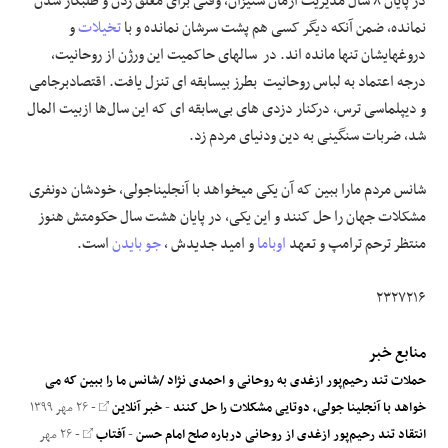
در پایان ۸ سال مدیریت آرمان ستیزان، وقتی برای معلق زدن و طلبکار شدن
نمانده، ضمن آنکه دیگر کسی هم پشت سرشان نمانده و با
تخیلات
و
دروغهایشان تنها مانده اند. در سالهای حاکمیت این ورژن از روحانیت،
درجه اعتماد به لباس روحانیت بطرز بیسابقه ای تنزل یافت. اقتصادبرجامی
و دیپلماسی ترس، درکنار دزدی های بی‌سابقه ای که این سال‌ها ازبیت المال
شد، ضربات سنگینی به دین ودنیای مردم زد.
شانس مردم مارا ببین که آن یکی میخواهد با آنجلیناجولی، خودشان دونفری
مشکلات جهان را حل کنند و این یکی، در پایان هشت سال حکومتش هنوز
منتظر ترحم ترامپ و تعهد
اوباما
و امید جدیدش ،
جو بایدن
است.
۲۳۲۷۲۱۶
منابع خبر
حملات تند رحیم‌پور ازغدی به روحانی و احمدی نژاد /شانس ما را ببین که می
خواهد با آنجلینا جولی، دوتایی مشکلات را حل کنند
-
خبر آنلاین
- ۲۶ مهر ۱۳۹۹
انتقاد تند رحیم‌پور ازغدی از روحانی درباره صلح امام حسن
-
آفتاب
- ۲۶ مهر