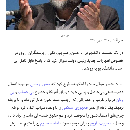
علوم و فن آوری
فرهنگی و هنری
خبر آنلاین
خبر آنلاین
- ۲۶ مهر ۱۳۹۹
مقالات
در یک نشست دانشجویی با حسن رحیم پور، یکی از پرسشگران از وی در
خصوص اظهارات جدید رئیس دولت سوال کرد که با پاسخ قابل تامل این
استاد دانشگاه رو به رو شد.
این دانشجو سوال خود را اینگونه مطرح کرد که
حسن روحانی
درمورد ۷سال
عقب نشینی بی‌حاصل و پیاپی خود دربرابر آمریکا و خضوع
بی حساب
و
بی
پایان
دربرابر غرب و امتیازاتی که ازجیب ملت بدون مابازائی داد و با برجام
نزدیک یک دهه از عمر
جمهوری اسلامی
را با وعده سراب، تلف کرد و هم
چرخ‌های اقتصادکشور را متوقف کرد و هم حقوق هسته ای ملت را بباد داد،
و حال با
تحریف تاریخ
و برای توجیه خود ،
امام معصوم
ع را متهم به سازش