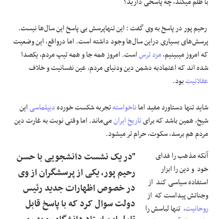
با ظلم میکند، چه پاسخی دارید؟
رحیم پور در پاسخ به وی گفت : این تنهاپرسش بی پاسخ این سال‌ها نیست.
پرسش‌های بسیاری دراین سال‌ها وجود داشته است. اما درواقع، این وضعیت
که امروز میبینیم،
مزد ترس
است. امروز همه جا و همه تیپ مردم، یکصدا
شده اند که اعتمادبه دشمن دین ودنیای مردم، عین نفسانیت و خلاف
عقلانیت
بود.
شاید تنها دستاورد مفید اما
ناخواسته
تجربه شکست خورده
دیپلماسی
این
شیخ، همین باشد که برای
تاریخ ایران
می‌ماند. اما وقتی نوبت به غارت دین
مردم هم برسد، سکوت، حرام تر میشود.
آنکه مذهب را فدای
"در یک نشست دانشجویی با حسن
خود و دین را ابزار
رحیم پور، یکی از پرسشگران از وی
استفاده سیاسی کند از
در خصوص اظهارات جدید رئیس
وجناتش پیداست که از
دولت سوال کرد که با پاسخ قابل
روحانیت
، تنها لباسش را