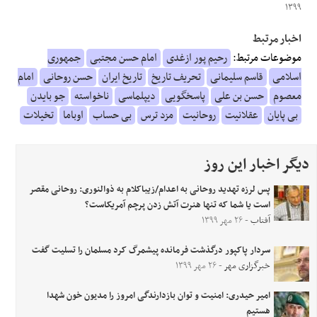
۱۳۹۹
اخبار مرتبط
موضوعات مرتبط:
رحیم پور ازغدی
امام حسن مجتبی
جمهوری
اسلامی
قاسم سلیمانی
تحریف تاریخ
تاریخ ایران
حسن روحانی
امام
معصوم
حسن بن علی
پاسخگویی
دیپلماسی
ناخواسته
جو بایدن
بی پایان
عقلانیت
روحانیت
مزد ترس
بی حساب
اوباما
تخیلات
دیگر اخبار این روز
پس لرزه تهدید روحانی به اعدام/زیباکلام به ذوالنوری: روحانی مقصر
است یا شما که تنها هنرت آتش زدن پرچم آمریکاست؟
آفتاب
- ۲۶ مهر ۱۳۹۹
سردار پاکپور درگذشت فرمانده پیشمرگ کرد مسلمان را تسلیت گفت
خبرگزاری مهر
- ۲۶ مهر ۱۳۹۹
امیر حیدری: امنیت و توان بازدارندگی امروز را مدیون خون شهدا
هستیم