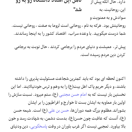
تامل این استاد دانشگاه رو به رو
دارد. حال آنکه پیش از
شد"
این، روحانیت، به
سوادش و به معنویت و
روحانیتش بود. هرکه به نام ، روحانی است لزوما به صفت ، روحانی نیست.
شما درست میگویید. با وعده سراب، اقتصاد کشور را به اینجا رساندند.
پیش تر، معیشت و دنیای مردم را برجامی کردند ، حال نوبت به برجامی
کردن دین مردم رسیده است.
اکنون لحظه ای بود که باید کمترین شجاعت مسئولیت پذیری را داشته
باشند، و دیگر حریم پاک اهل بیت(ع) را به وهم و ترس خودنیالایند. اما این
نخستین بار نیست که به
امام حسن مجتبی
(ع)، ستم میرود. نسبت سازش را
اولین بار معاویه به ایشان بست تا خوارج و افراطیون را بر ایشان
بشوراند.مظلوم بزرگ همه دوران‌ها،
حسن بن علی
(ع) است. شیعه حسن
(ع)، آنست که عاقبت چون حسن(ع)، بدست دشمن، به شهادت رسد و خون
بالا بیاورد. تعجبی نیست اگر غرب باوران در وقت
پاسخگویی
، دین ودنیای