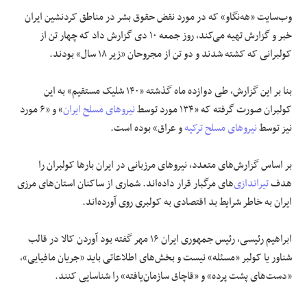
وب‌سایت «هه‌نگاو» که در مورد نقض حقوق بشر در مناطق کردنشین ایران
علوم و فن آوری
خبر و گزارش تهیه می‌کند، روز جمعه ۱۰ دی گزارش داد که چهار تن از
کولبرانی که کشته شدند و دو تن از مجروحان «زیر ۱۸ سال» بودند.
فرهنگی و هنری
بنا بر این گزارش، طی دوازده ماه گذشته «۱۴۰ شلیک مستقیم» به این
مقالات
کولبران صورت گرفته که «۱۳۴ مورد توسط
نیروهای مسلح ایران
» و «۶ مورد
نیز توسط
نیروهای مسلح ترکیه
و عراق» بوده است.
بر اساس گزارش‌های متعدد، نیروهای مرزبانی در ایران بارها کولبران را
هدف
تیراندازی
‌های مرگبار قرار داده‌اند. شماری از ساکنان استان‌های مرزی
ایران به خاطر شرایط بد اقتصادی به کولبری روی آورده‌اند.
ابراهیم رئیسی، رئیس‌ جمهوری ایران ۱۶ مهر گفته بود آوردن کالا در قالب
شناور یا کولبر «مسئله» نیست و بخش‌های اطلاعاتی باید «جریان مافیایی»،
«دست‌های پشت پرده» و «قاچاق سازمان‌یافته» را شناسایی کنند.